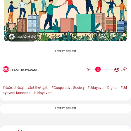
ಸಾಂದರ್ಭಿಕ ಚಿತ್ರ
ADVERTISEMENT
ಅ
ಅ
TEAM UDAYAVANI
#ಸಹಕಾರ ಸಂಘ
#ಡಿಜಿಟಲ್‌ ಸ್ಪರ್ಶ
#Cooperative Society
#Udayavani Digital
#Ud
ayavani Kannada
#Udayavani
ADVERTISEMENT