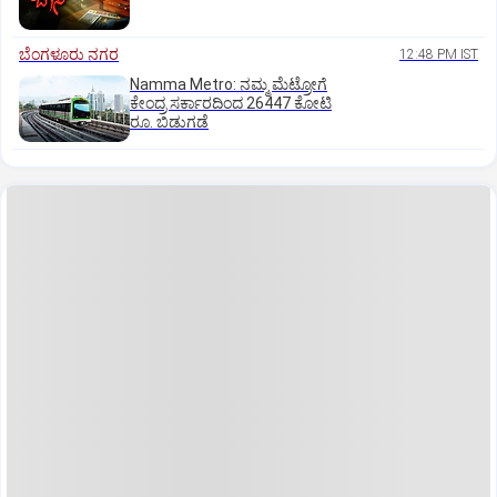
ಬೆಂಗಳೂರು ನಗರ
12:48 PM IST
Namma Metro: ನಮ್ಮ ಮೆಟ್ರೋಗೆ
ಕೇಂದ್ರ ಸರ್ಕಾರದಿಂದ 26447 ಕೋಟಿ
ರೂ. ಬಿಡುಗಡೆ