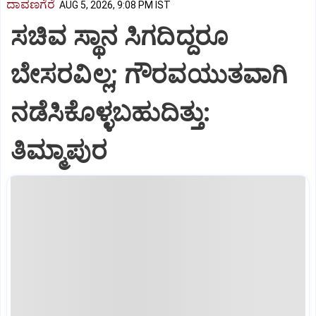
ದಾವಣಗೆರೆ
AUG 5, 2026, 9:08 PM IST
ಸಚಿವ ಸ್ಥಾನ ಸಿಗದಿದ್ದರೂ
ಬೇಸರವಿಲ್ಲ; ಗೌರವಯುತವಾಗಿ
ನಡೆಸಿಕೊಳ್ಳಬಹುದಿತ್ತು:
ತಿಮ್ಮಾಪುರ