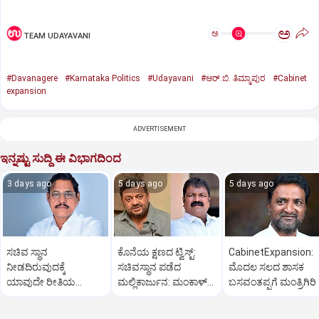
ಅ
ಅ
TEAM UDAYAVANI
#Davanagere
#Karnataka Politics
#Udayavani
#ಆರ್.ಬಿ. ತಿಮ್ಮಾಪುರ
#Cabinet
expansion
ADVERTISEMENT
ಇನ್ನಷ್ಟು ಸುದ್ದಿ ಈ ವಿಭಾಗದಿಂದ
3 days ago
5 days ago
5 days ago
ಸಚಿವ ಸ್ಥಾನ
ಕೊನೆಯ ಕ್ಷಣದ ಟ್ವಿಸ್ಟ್:
CabinetExpansion:
ನೀಡದಿರುವುದಕ್ಕೆ
ಸಚಿವಸ್ಥಾನ ಪಡೆದ
ಮೊದಲ ಸಲದ ಶಾಸಕ
ಯಾವುದೇ ರೀತಿಯ
ಮಲ್ಲಿಕಾರ್ಜುನ: ಮಂಕಾಳ್‌
ಬಸವಂತಪ್ಪಗೆ ಮಂತ್ರಿಗಿರಿ
ಬೇಸರವಿಲ್ಲ: ಹೊನ್ನಾಳಿ
ವೈದ್ಯಗೆ ತಪ್ಪಿದ ಸ್ಥಾನ?
ಶಾಸಕ ಶಾಂತನಗೌಡ