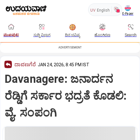
UV
English
E-Paper
ಮುಖಪುಟ
ಸುದ್ದಿ ವಿಭಾಗ
ದಿನ ಭವಿಷ್ಯ
ಹೊಂಗಿರಣ
Search
ADVERTISEMENT
ದಾವಣಗೆರೆ
JAN 24, 2026, 8:45 PM IST
Davanagere: ಜನಾರ್ದನ
ರೆಡ್ಡಿಗೆ ಸರ್ಕಾರ ಭದ್ರತೆ ಕೊಡಲಿ:
ವೈ. ಸಂಪಂಗಿ