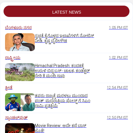
LATEST NEWS
ಬೆಂಗಳೂರು ನಗರ
1:05 PM IST
ಸ್ವಚ್ಛತೆ ಕೈಗೊಳ್ಳದ ಇಲಾಖೆಗಳಿಗೆ ನೋಟಿಸ್‌
ನೀಡಿ: ಕೃಷ್ಣ ಬೈರೇಗೌಡ
ರಾಷ್ಟ್ರೀಯ
1:02 PM IST
Himachal Pradesh: ಕಂದಕಕ್ಕೆ
ಉರುಳಿ ಬಿದ್ದ ಬಸ್-‌ ಚಾಲಕ, ಕಂಡಕ್ಟರ್‌
ಸೇರಿ 8 ಮಂದಿ ಸಾವು
ಕ್ರೀಡೆ
12:54 PM IST
ತವರು ರಾಜ್ಯಕ್ಕೆ ಮರಳಲು ಮುಂದಾದ
ಪಂತ್:‌ ಮಧ್ಯರಾತ್ರಿಯ ಪೋಸ್ಟ್‌ ಗೆ ಸಿಎಂ
ಧಾಮಿ ಪ್ರತಿಕ್ರಿಯೆ
ಸ್ಯಾಂಡಲ್‌ವುಡ್‌
12:50 PM IST
Movie Review: ಅದೇ ಕಥೆ ಬಾಸ್‌
ಜೊತೆ!