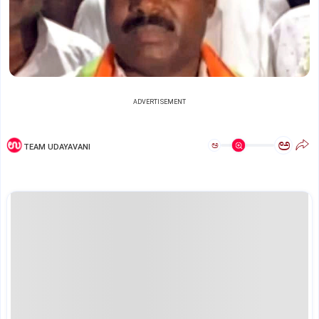
ADVERTISEMENT
ಅ
ಅ
TEAM UDAYAVANI