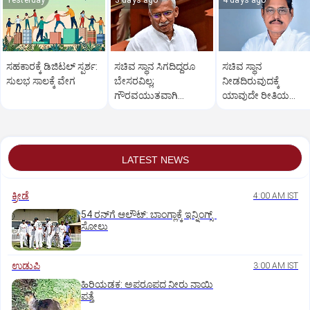
Yesterday
3 days ago
4 days ago
ಸಹಕಾರಕ್ಕೆ ಡಿಜಿಟಲ್‌ ಸ್ಪರ್ಶ:
ಸಚಿವ ಸ್ಥಾನ ಸಿಗದಿದ್ದರೂ
ಸಚಿವ ಸ್ಥಾನ
ಸುಲಭ ಸಾಲಕ್ಕೆ ವೇಗ
ಬೇಸರವಿಲ್ಲ;
ನೀಡದಿರುವುದಕ್ಕೆ
ಗೌರವಯುತವಾಗಿ
ಯಾವುದೇ ರೀತಿಯ
ನಡೆಸಿಕೊಳ್ಳಬಹುದಿತ್ತು:
ಬೇಸರವಿಲ್ಲ: ಹೊನ್ನಾಳಿ
ತಿಮ್ಮಾಪುರ
ಶಾಸಕ ಶಾಂತನಗೌಡ
LATEST NEWS
ಕ್ರೀಡೆ
4:00 AM IST
54 ರನ್‌ಗೆ ಆಲೌಟ್‌: ಬಾಂಗ್ಲಾಕ್ಕೆ ಇನ್ನಿಂಗ್ಸ್‌
ಸೋಲು
ಉಡುಪಿ
3:00 AM IST
ಹಿರಿಯಡಕ: ಅಪರೂಪದ ನೀರು ನಾಯಿ
ಪತ್ತೆ