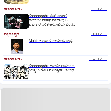
ಕಾಸರಗೋಡು
2:15 AM IST
Kasaragodu: ನಕಲಿ ದಾಖಲೆ
ತಯಾರಿಸಿ ವಾಹನ ಮಾರಾಟ; 19
ವರ್ಷಗಳ ಬಳಿಕ ಆರೋಪಿಯ ಬಂಧನ
ದಕ್ಷಿಣಕನ್ನಡ
2:00 AM IST
Mulki: ಅಪಘಾತ: ಗಾಯಾಳು ಸಾವು
ಕಾಸರಗೋಡು
12:45 AM IST
Kasaragodu: ಬಾಲಕನ ಅಪಹರಣ
ಯತ್ನ : ಆರೋಪಿಗಳ ಪತ್ತೆಗಾಗಿ ಶೋಧ