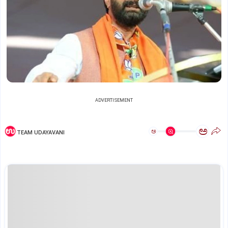
ADVERTISEMENT
ಅ
ಅ
TEAM UDAYAVANI