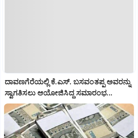
ದಾವಣಗೆರೆಯಲ್ಲಿ ಕೆ.ಎಸ್. ಬಸವಂತಪ್ಪ ಅವರನ್ನು
ಸ್ವಾಗತಿಸಲು ಆಯೋಜಿಸಿದ್ದ ಸಮಾರಂಭ...