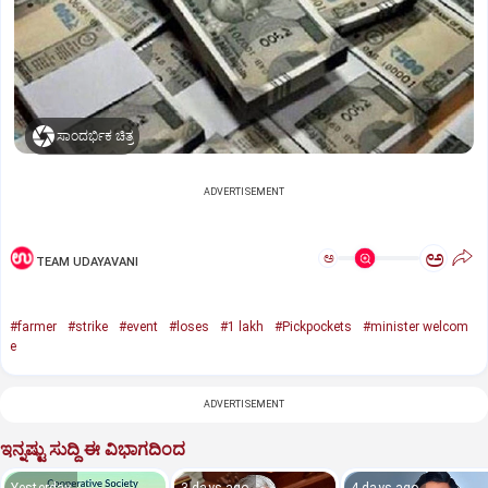
ಸಾಂದರ್ಭಿಕ ಚಿತ್ರ
ADVERTISEMENT
ಅ
ಅ
TEAM UDAYAVANI
#farmer
#strike
#event
#loses
#1 lakh
#Pickpockets
#minister welcom
e
ADVERTISEMENT
ಇನ್ನಷ್ಟು ಸುದ್ದಿ ಈ ವಿಭಾಗದಿಂದ