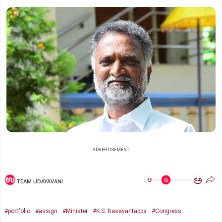
ADVERTISEMENT
ಅ
ಅ
TEAM UDAYAVANI
#portfolio
#assign
#Minister
#K.S. Basavantappa
#Congress