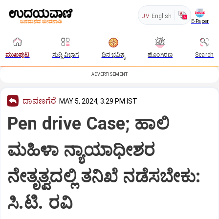
UV
English
E-Paper
ಮುಖಪುಟ
ಸುದ್ದಿ ವಿಭಾಗ
ದಿನ ಭವಿಷ್ಯ
ಹೊಂಗಿರಣ
Search
ADVERTISEMENT
ದಾವಣಗೆರೆ
MAY 5, 2024, 3:29 PM IST
Pen drive Case; ಹಾಲಿ
ಮಹಿಳಾ ನ್ಯಾಯಾಧೀಶರ
ನೇತೃತ್ವದಲ್ಲಿ ತನಿಖೆ ನಡೆಸಬೇಕು:
ಸಿ.ಟಿ. ರವಿ