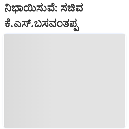
ನಿಭಾಯಿಸುವೆ: ಸಚಿವ
ಕೆ.ಎಸ್.ಬಸವಂತಪ್ಪ