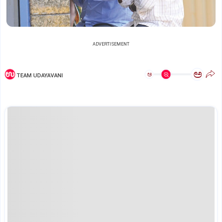
ADVERTISEMENT
ಅ
ಅ
TEAM UDAYAVANI