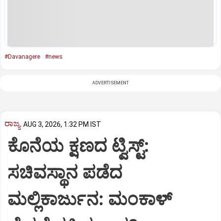
#Davanagere
#news
ADVERTISEMENT
ರಾಜ್ಯ
AUG 3, 2026, 1:32 PM IST
ಕೊನೆಯ ಕ್ಷಣದ ಟ್ವಿಸ್ಟ್:
ಸಚಿವಸ್ಥಾನ ಪಡೆದ
ಮಲ್ಲಿಕಾರ್ಜುನ: ಮಂಕಾಳ್‌