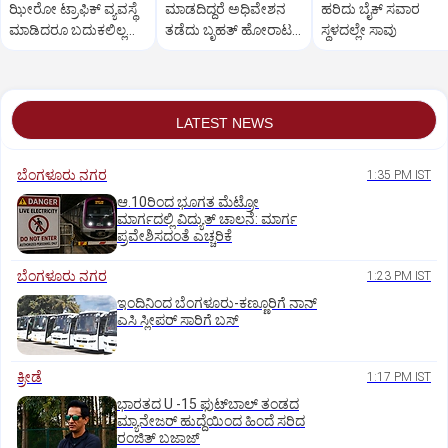
ಝೀರೋ ಟ್ರಾಫಿಕ್ ವ್ಯವಸ್ಥೆ
ಮಾಡದಿದ್ದರೆ ಅಧಿವೇಶನ
ಹರಿದು ಬೈಕ್ ಸವಾರ
ಮಾಡಿದರೂ ಬದುಕಲಿಲ್ಲ
ತಡೆದು ಬೃಹತ್ ಹೋರಾಟ:
ಸ್ಥಳದಲ್ಲೇ ಸಾವು
ಹಸುಗೂಸು
ಸರ್ಕಾರಕ್ಕೆ ಆರ್.ಅಶೋಕ್
ಎಚ್ಚರಿಕೆ
LATEST NEWS
ಬೆಂಗಳೂರು ನಗರ
1:35 PM IST
ಆ.10ರಿಂದ ಭೂಗತ ಮೆಟ್ರೋ
ಮಾರ್ಗದಲ್ಲಿ ವಿದ್ಯುತ್‌ ಚಾಲನೆ: ಮಾರ್ಗ
ಪ್ರವೇಶಿಸದಂತೆ ಎಚ್ಚರಿಕೆ
ಬೆಂಗಳೂರು ನಗರ
1:23 PM IST
ಇಂದಿನಿಂದ ಬೆಂಗಳೂರು-ಕಣ್ಣೂರಿಗೆ ನಾನ್‌
ಎಸಿ ಸ್ಲೀಪರ್‌ ಸಾರಿಗೆ ಬಸ್‌
ಕ್ರೀಡೆ
1:17 PM IST
ಭಾರತದ U -15 ಫುಟ್‌ಬಾಲ್ ತಂಡದ
ಮ್ಯಾನೇಜರ್‌ ಹುದ್ದೆಯಿಂದ ಹಿಂದೆ ಸರಿದ
ರಂಜಿತ್‌ ಬಜಾಜ್‌