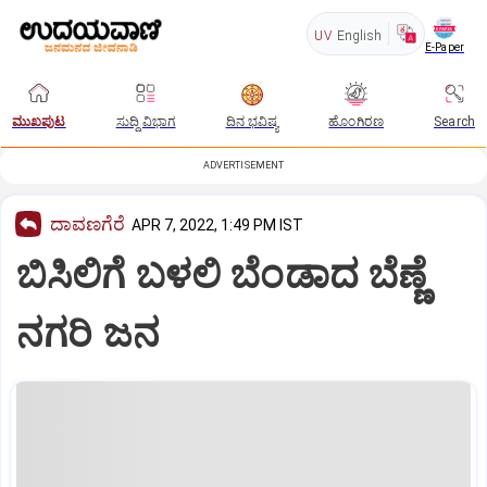
UV
English
E-Paper
ಮುಖಪುಟ
ಸುದ್ದಿ ವಿಭಾಗ
ದಿನ ಭವಿಷ್ಯ
ಹೊಂಗಿರಣ
Search
ADVERTISEMENT
ದಾವಣಗೆರೆ
APR 7, 2022, 1:49 PM IST
ಬಿಸಿಲಿಗೆ ಬಳಲಿ ಬೆಂಡಾದ ಬೆಣ್ಣೆ
ನಗರಿ ಜನ