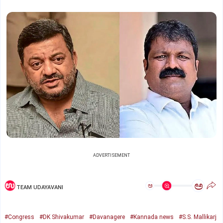
ADVERTISEMENT
ಅ
ಅ
TEAM UDAYAVANI
#Congress
#DK Shivakumar
#Davanagere
#Kannada news
#S.S. Mallikarj