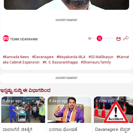
ADVERTISEMENT
ಅ
ಅ
TEAM UDAYAVANI
#Kannada News
#Davanagere
#Mayakonda MLA
#SS Mallikarjun
#Karnat
aka Cabinet Expansion
#K. S. Basavanthappa
#Shamauru family
ADVERTISEMENT
ಇನ್ನಷ್ಟು ಸುದ್ದಿ ಈ ವಿಭಾಗದಿಂದ
7 days ago
8 days ago
9 days ago
ದಾವಣಗೆರೆ: ಚಿಕಿತ್ಸೆಗೆ
ಬರಗಾಲ ಘೋಷಣೆ
Davanagere: ಟಿಪ್ಪರ್