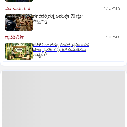
ಬೆಂಗಳೂರು ನಗರ
1:12 PM IST
ನಗರದಲ್ಲಿ ಮತ್ತೆ ಅನಧಿಕೃತ 70 ಬೈಕ್‌
ಟ್ಯಾಕ್ಸಿ ಜಪ್ತಿ
ಗ್ಯಾಜೆಟ್/ಟೆಕ್
1:10 PM IST
ಬಿದಿರಿನಿಂದ ಟಿಶ್ಯೂ ಪೇಪರ್‌, ಜೈವಿಕ ಕಸದ
ಚೀಲ, ನೈಸರ್ಗಿಕ ಕ್ಲೀನರ್‌ ತಯಾರಿಸಲು
ಸಾಧ್ಯವೇ?