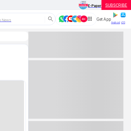
SUBSCRIBE
E-Paper
Get App
h News
Android
iOS