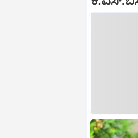
ಕೆ.ಎಸ್.ಬ