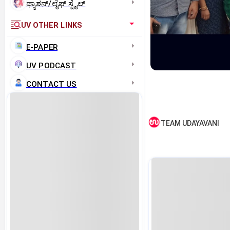
ಫ್ಯಾಶನ್/ಲೈಫ್‌ ಸ್ಟೈಲ್
UV OTHER LINKS
E-PAPER
UV PODCAST
CONTACT US
TEAM UDAYAVANI