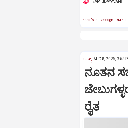
TEAM UDAYAVANI
#portfolio
#assign
#Minist
ರಾಜ್ಯ
AUG 8, 2026, 3:58 
ನೂತನ ಸಚಿ
ಜೇಬುಗಳ್ಳ
ರೈತ