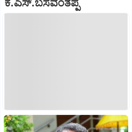
ಕೆ.ಎಸ್.ಬಸವಂತಪ್ಪ