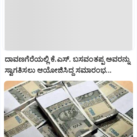
ದಾವಣಗೆರೆಯಲ್ಲಿ ಕೆ.ಎಸ್. ಬಸವಂತಪ್ಪ ಅವರನ್ನು
ಸ್ವಾಗತಿಸಲು ಆಯೋಜಿಸಿದ್ದ ಸಮಾರಂಭ...