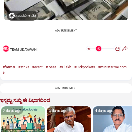
ಸಾಂದರ್ಭಿಕ ಚಿತ್ರ
ADVERTISEMENT
ಅ
ಅ
TEAM UDAYAVANI
#farmer
#strike
#event
#loses
#1 lakh
#Pickpockets
#minister welcom
e
ADVERTISEMENT
ಇನ್ನಷ್ಟು ಸುದ್ದಿ ಈ ವಿಭಾಗದಿಂದ
2 days ago
3 days ago
4 days ago