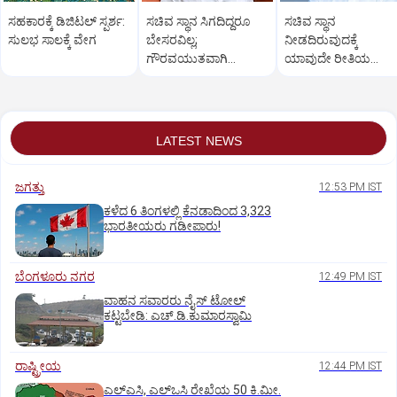
ಸಹಕಾರಕ್ಕೆ ಡಿಜಿಟಲ್‌ ಸ್ಪರ್ಶ:
ಸಚಿವ ಸ್ಥಾನ ಸಿಗದಿದ್ದರೂ
ಸಚಿವ ಸ್ಥಾನ
ಸುಲಭ ಸಾಲಕ್ಕೆ ವೇಗ
ಬೇಸರವಿಲ್ಲ;
ನೀಡದಿರುವುದಕ್ಕೆ
ಗೌರವಯುತವಾಗಿ
ಯಾವುದೇ ರೀತಿಯ
ನಡೆಸಿಕೊಳ್ಳಬಹುದಿತ್ತು:
ಬೇಸರವಿಲ್ಲ: ಹೊನ್ನಾಳಿ
ತಿಮ್ಮಾಪುರ
ಶಾಸಕ ಶಾಂತನಗೌಡ
LATEST NEWS
ಜಗತ್ತು
12:53 PM IST
ಕಳೆದ 6 ತಿಂಗಳಲ್ಲಿ ಕೆನಡಾದಿಂದ 3,323
ಭಾರತೀಯರು ಗಡೀಪಾರು!
ಬೆಂಗಳೂರು ನಗರ
12:49 PM IST
ವಾಹನ ಸವಾರರು ನೈಸ್‌ ಟೋಲ್‌
ಕಟ್ಟಬೇಡಿ: ಎಚ್‌.ಡಿ.ಕುಮಾರಸ್ವಾಮಿ
ರಾಷ್ಟ್ರೀಯ
12:44 PM IST
ಎಲ್‌ಎಸಿ, ಎಲ್‌ಒಸಿ ರೇಖೆಯ 50 ಕಿ.ಮೀ.