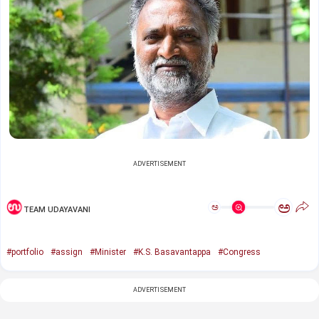
ADVERTISEMENT
ಅ
ಅ
TEAM UDAYAVANI
#portfolio
#assign
#Minister
#K.S. Basavantappa
#Congress
ADVERTISEMENT