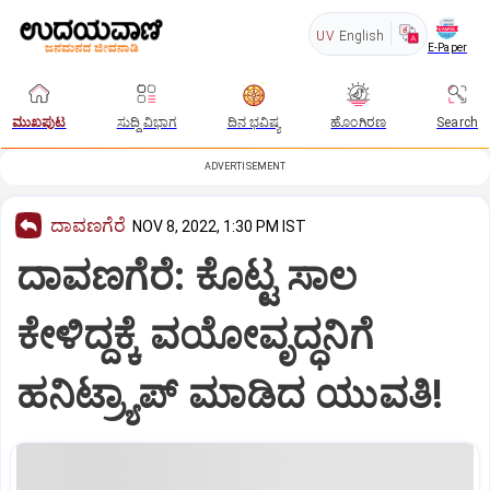
UV
English
E-Paper
ಮುಖಪುಟ
ಸುದ್ದಿ ವಿಭಾಗ
ದಿನ ಭವಿಷ್ಯ
ಹೊಂಗಿರಣ
Search
ADVERTISEMENT
ದಾವಣಗೆರೆ
NOV 8, 2022, 1:30 PM IST
ದಾವಣಗೆರೆ: ಕೊಟ್ಟ ಸಾಲ
ಕೇಳಿದ್ದಕ್ಕೆ ವಯೋವೃದ್ಧನಿಗೆ
ಹನಿಟ್ರ್ಯಾಪ್ ಮಾಡಿದ ಯುವತಿ!