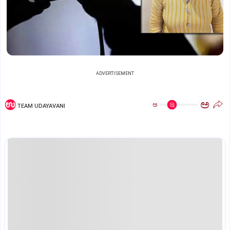
ADVERTISEMENT
ಅ
ಅ
TEAM UDAYAVANI