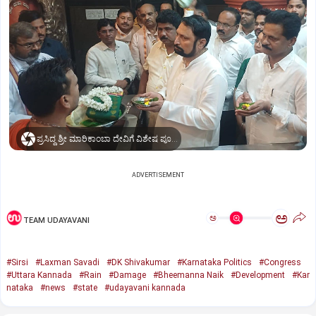
ಪ್ರಸಿದ್ಧ ಶ್ರೀ ಮಾರಿಕಾಂಬಾ ದೇವಿಗೆ ವಿಶೇಷ ಪೂಜೆ ಸಲ್ಲಿಸಿದ ಶಾಸಕ ಲಕ್ಷ್ಮಣ ಸವದಿ
ADVERTISEMENT
ಅ
ಅ
TEAM UDAYAVANI
#Sirsi
#Laxman Savadi
#DK Shivakumar
#Karnataka Politics
#Congress
#Uttara Kannada
#Rain
#Damage
#Bheemanna Naik
#Development
#Kar
nataka
#news
#state
#udayavani kannada