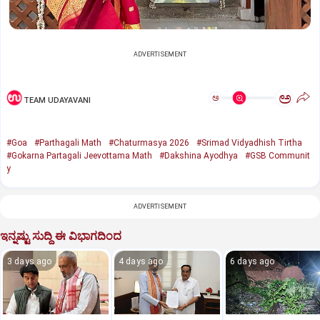
ADVERTISEMENT
ಅ
ಅ
TEAM UDAYAVANI
#Goa
#Parthagali Math
#Chaturmasya 2026
#Srimad Vidyadhish Tirtha
#Gokarna Partagali Jeevottama Math
#Dakshina Ayodhya
#GSB Communit
y
ADVERTISEMENT
ಇನ್ನಷ್ಟು ಸುದ್ದಿ ಈ ವಿಭಾಗದಿಂದ
3 days ago
4 days ago
6 days ago