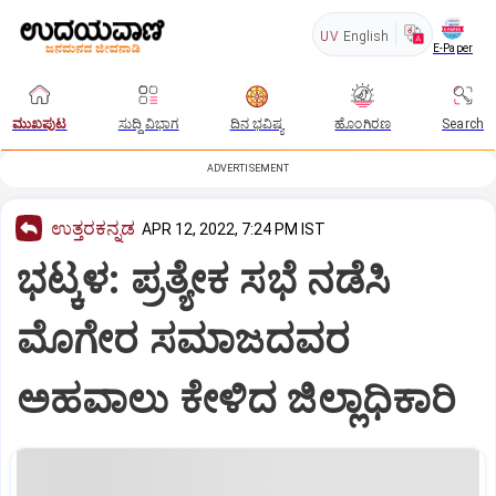
UV
English
E-Paper
ಮುಖಪುಟ
ಸುದ್ದಿ ವಿಭಾಗ
ದಿನ ಭವಿಷ್ಯ
ಹೊಂಗಿರಣ
Search
ADVERTISEMENT
ಉತ್ತರಕನ್ನಡ
APR 12, 2022, 7:24 PM IST
ಭಟ್ಕಳ: ಪ್ರತ್ಯೇಕ ಸಭೆ ನಡೆಸಿ
ಮೊಗೇರ ಸಮಾಜದವರ
ಅಹವಾಲು ಕೇಳಿದ ಜಿಲ್ಲಾಧಿಕಾರಿ