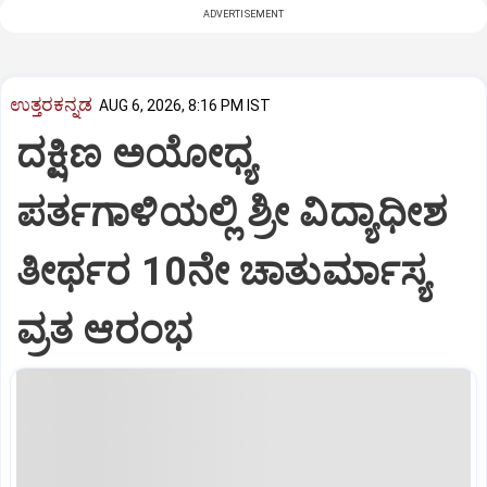
ADVERTISEMENT
ಉತ್ತರಕನ್ನಡ
AUG 6, 2026, 8:16 PM IST
ದಕ್ಷಿಣ ಅಯೋಧ್ಯ
ಪರ್ತಗಾಳಿಯಲ್ಲಿ ಶ್ರೀ ವಿದ್ಯಾಧೀಶ
ತೀರ್ಥರ 10ನೇ ಚಾತುರ್ಮಾಸ್ಯ
ವ್ರತ ಆರಂಭ