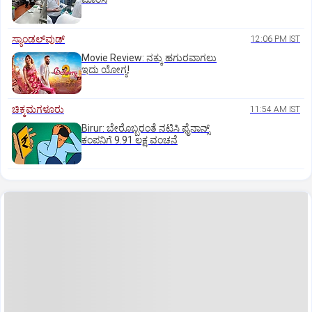
ಸ್ಯಾಂಡಲ್‌ವುಡ್‌
12:06 PM IST
Movie Review: ನಕ್ಕು ಹಗುರವಾಗಲು
ಇದು ಯೋಗ್ಯ!
ಚಿಕ್ಕಮಗಳೂರು
11:54 AM IST
Birur: ಬೇರೊಬ್ಬರಂತೆ ನಟಿಸಿ ಫೈನಾನ್ಸ್
ಕಂಪನಿಗೆ 9.91 ಲಕ್ಷ ವಂಚನೆ