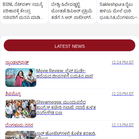
BSNL ನೆಟ್‌ವರ್ಕ್ ಸಮಸ್ಯೆ
ಬೇಡ್ತಿ-ಹಿರೇವಡ್ಡಟ್ಟಿ
Sakleshpura:ರೈಲು
ಪರಿಹಾರಕ್ಕೆ ಕೇಂದ್ರ
ಜೋಡಣೆ:ಡಿಪಿಆರ್‌ ಪ್ರಕ್ರಿಯೆ
ಹಳಿಯ ಮೇಲೆ ಭಾರಿ
ಸಚಿವರಿಗೆ ಮನವಿ ಮಾಡಿದ
ತಡೆಗೆ ಸಿ.ಆರ್. ಪಾಟೀಲ್‌ಗೆ
ಭೂಕುಸಿತ,ಬೆಂಗಳೂರು–
ಸಂಸದ ಕಾಗೇರಿ!
ಕಾಗೇರಿ ಮನವಿ
ಮಂಗಳೂರು ರೈಲು ಸಂಚ
ಅಸ್ತವ್ಯಸ್ತ
LATEST NEWS
ಸ್ಯಾಂಡಲ್‌ವುಡ್‌
12:24 PM IST
Movie Review: ಲೈಫ್‌ ಟುಡೇ-
ಹರೆಯದ ಜೀವಗಳಿಗೆ ಬದುಕಿನ ಪಾಠ!
ಶಿವಮೊಗ್ಗ
12:20 PM IST
Shivamogga: ಮುಂದುವರೆದ
ಕಾಂಗ್ರೆಸ್ ಕಚೇರಿ ಗಲಾಟೆ: ಧರಣಿ ಕುಳಿತ
ರಂಗೇಗೌಡ ಬಣ
ಬೆಂಗಳೂರು ನಗರ
12:13 PM IST
ಸ್ಟಾರ್‌ ಹೋಟೆಲ್‌ಗ‌ಳಲ್ಲಿ ಕೊಳೆತ ತರಕಾರಿ,
ಮಾಂಸ