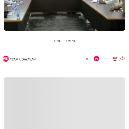
ADVERTISEMENT
ಅ
ಅ
TEAM UDAYAVANI