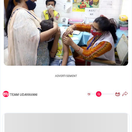
ADVERTISEMENT
ಅ
ಅ
TEAM UDAYAVANI