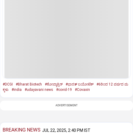
#DCGI
#Bharat Biotech
#ಕೋವ್ಯಾಕ್ಸಿನ್
#ಭಾರತ್ ಬಯೋಟೆಕ್
#6ರಿಂದ 12 ವರ್ಷದ ಮ
ಕ್ಕಳು
#india
#udayavani news
#covid-19
#Covaxin
ADVERTISEMENT
BREAKING NEWS
JUL 22, 2025, 2:40 PM IST