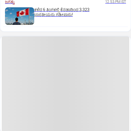
ಜಗತ್ತು
12:53 PM IST
ಕಳೆದ 6 ತಿಂಗಳಲ್ಲಿ ಕೆನಡಾದಿಂದ 3,323
ಭಾರತೀಯರು ಗಡೀಪಾರು!