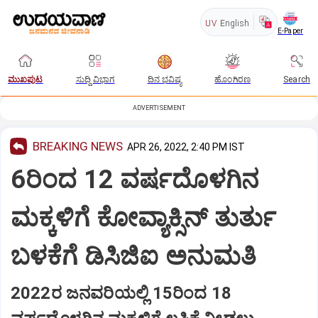
UV
English
E-Paper
ಮುಖಪುಟ
ಸುದ್ದಿ ವಿಭಾಗ
ದಿನ ಭವಿಷ್ಯ
ಹೊಂಗಿರಣ
Search
ADVERTISEMENT
BREAKING NEWS
APR 26, 2022, 2:40 PM IST
6ರಿಂದ 12 ವರ್ಷದೊಳಗಿನ
ಮಕ್ಕಳಿಗೆ ಕೋವ್ಯಾಕ್ಸಿನ್ ತುರ್ತು
ಬಳಕೆಗೆ ಡಿಸಿಜಿಐ ಅನುಮತಿ
2022ರ ಜನವರಿಯಲ್ಲಿ 15ರಿಂದ 18