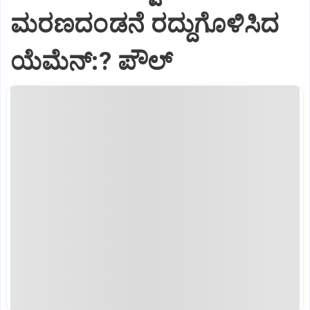
ಮರಣದಂಡನೆ ರದ್ದುಗೊಳಿಸಿದ
ಯೆಮೆನ್:? ಪೌಲ್