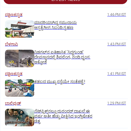
ದಕ್ಷಿಣಕನ್ನಡ
1:46 PM IST
ಮಾದರಿಯಾಗಿದ್ದ ಸಮುದಾಯ
ಆಸ್ಪತ್ರೆಗೀಗ ಸಿಬಂದಿ ಗ್ರಹಣ
ಬೆಳಗಾವಿ
1:43 PM IST
ನಿಡಗಲ್‌ನ ಐತಿಹಾಸಿಕ ‘ಸಿದ್ಧಗುಂಡ’
ದೇವಸ್ಥಾನದಲ್ಲಿ ಶಿವಲಿಂಗ, ನಂದಿ ಧ್ವಂಸ:
ಆಕ್ರೋಶ
ದಕ್ಷಿಣಕನ್ನಡ
1:41 PM IST
ಕಡಬದ ಮುಖ್ಯ ರಸ್ತೆಯೇ ಸಂತೆಕಟ್ಟೆ !
ಬಾಲಿವುಡ್‌
1:29 PM IST
ನೆಟ್‌ಫ್ಲಿಕ್ಸ್‌ನಲ್ಲೂ ಧುರಂಧರ್‌ ದಾಖಲೆ:ಈ
ವರ್ಷ ಅತೀ ಹೆಚ್ಚು ವೀಕ್ಷಿಸಿದ ಇಂಗ್ಲಿಷೇತರ
ಚಿತ್ರ