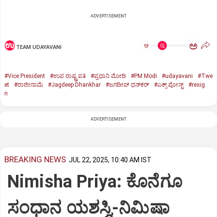
ADVERTISEMENT
ಅ
ಅ
TEAM UDAYAVANI
#Vice President
#ಉಪ ರಾಷ್ಟ್ರಪತಿ
#ಪ್ರಧಾನಿ ಮೋದಿ
#PM Modi
#udayavani
#Twe
et
#ರಾಜೀನಾಮೆ
#Jagdeep Dhankhar
#ಜಗದೀಪ್‌ ಧನ್‌ಕರ್‌
#ಎಕ್ಸ್‌ ಪೋಸ್ಟ್
#resig
n
ADVERTISEMENT
BREAKING NEWS
JUL 22, 2025, 10:40 AM IST
Nimisha Priya: ಕೊನೆಗೂ
ಸಂಧಾನ ಯಶಸ್ವಿ-ನಿಮಿಷಾ