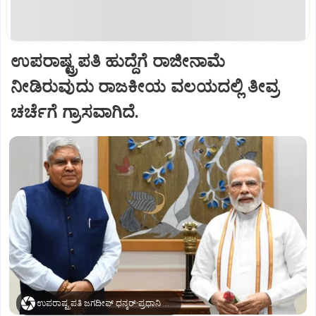
ಉಪರಾಷ್ಟ್ರಪತಿ ಹುದ್ದೆಗೆ ರಾಜೀನಾಮೆ
ನೀಡಿರುವುದು ರಾಜಕೀಯ ವಲಯದಲ್ಲಿ ತೀವ್ರ
ಚರ್ಚೆಗೆ ಗ್ರಾಸವಾಗಿದೆ.
ಉಪರಾಷ್ಟ್ರಪತಿ ಜಗದೀಪ್‌ ಧನ್ಕರ್-ಪ್ರಧಾನಿ ಮೋದಿ