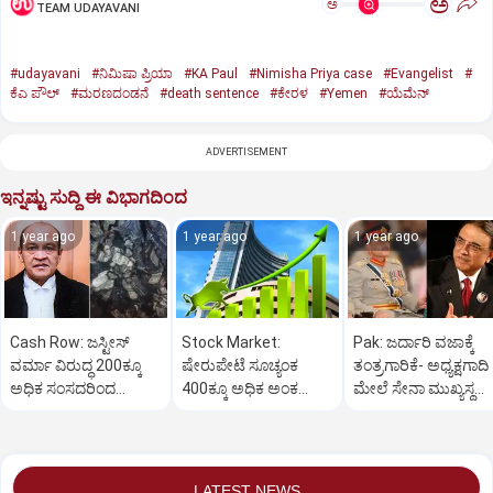
ಅ
ಅ
TEAM UDAYAVANI
#udayavani
#ನಿಮಿಷಾ ಪ್ರಿಯಾ
#KA Paul
#Nimisha Priya case
#Evangelist
#
ಕೆಎ ಪೌಲ್
#ಮರಣದಂಡನೆ
#death sentence
#ಕೇರಳ
#Yemen
#ಯೆಮೆನ್‌
ADVERTISEMENT
ಇನ್ನಷ್ಟು ಸುದ್ದಿ ಈ ವಿಭಾಗದಿಂದ
1 year ago
1 year ago
1 year ago
Cash Row: ಜಸ್ಟೀಸ್‌
Stock Market:
Pak: ಜರ್ದಾರಿ ವಜಾಕ್ಕೆ
ವರ್ಮಾ ವಿರುದ್ಧ 200ಕ್ಕೂ
ಷೇರುಪೇಟೆ ಸೂಚ್ಯಂಕ
ತಂತ್ರಗಾರಿಕೆ- ಅಧ್ಯಕ್ಷಗಾದಿ
ಅಧಿಕ ಸಂಸದರಿಂದ
400ಕ್ಕೂ ಅಧಿಕ ಅಂಕ
ಮೇಲೆ ಸೇನಾ ಮುಖ್ಯಸ್ಥ
ಮಹಾಭಿಯೋಗಕ್ಕೆ
ಜಿಗಿತ-ದಿನಾಂತ್ಯದ
ಮುನೀರ್ ಚಿತ್ತ!
ಕೋರಿಕೆ…
ವಹಿವಾಟು ಅಂತ್ಯ
LATEST NEWS