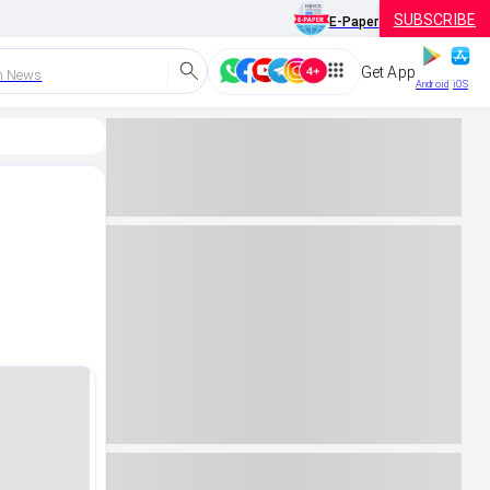
SUBSCRIBE
E-Paper
Get App
h News
Android
iOS