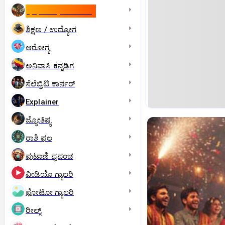
ಇಸ್ರೇಲ್- ಇರಾನ್‌ ಯುದ್ಧ
ಶಿಕ್ಷಣ / ಉದ್ಯೋಗ
ಆರೋಗ್ಯ
ಅನಿವಾಸಿ ಕನ್ನಡಿಗ
ಸೆಲೆಬ್ರಿಟಿ ಕಾರ್ನರ್‌
Explainer
ಜ್ಯೋತಿಷ್ಯ
ರಾಶಿ ಫಲ
ಪುಟಾಣಿ ಪ್ರಪಂಚ
ವೀಡಿಯೊ ಗ್ಯಾಲರಿ
ಫೋಟೋ ಗ್ಯಾಲರಿ
ರೀಲ್ಸ್