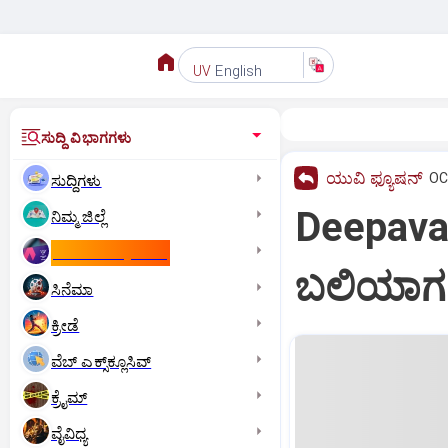
English
UV
ಸುದ್ದಿ ವಿಭಾಗಗಳು
ಯುವಿ ಫ್ಯೂಷನ್
OC
ಸುದ್ದಿಗಳು
Deepaval
ನಿಮ್ಮ ಜಿಲ್ಲೆ
ಕಾಮನ್‌ ವೆಲ್ತ್‌ ಗೇಮ್ಸ್‌
ಬಲಿಯಾಗದ
ಸಿನೆಮಾ
ಕ್ರೀಡೆ
ವೆಬ್ ಎಕ್ಸ್‌ಕ್ಲೂಸಿವ್
ಕ್ರೈಮ್
ವೈವಿಧ್ಯ