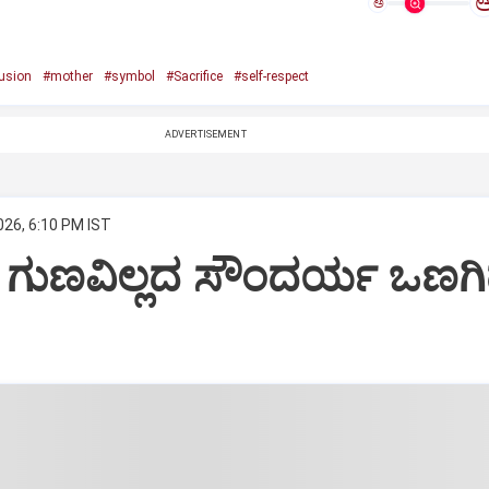
ಅ
usion
#mother
#symbol
#Sacrifice
#self-respect
ADVERTISEMENT
026, 6:10 PM IST
: ಗುಣವಿಲ್ಲದ ಸೌಂದರ್ಯ ಒಣಗ