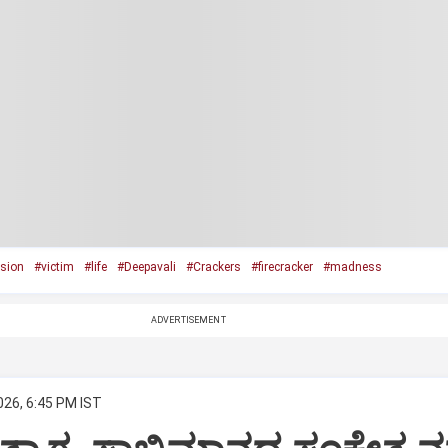
usion
#victim
#life
#Deepavali
#Crackers
#firecracker
#madness
ADVERTISEMENT
026, 6:45 PM IST