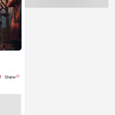
ಅ
Share