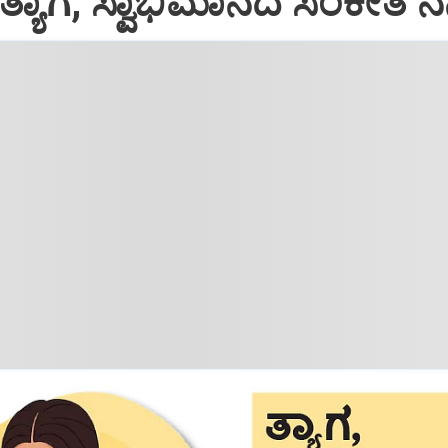
ತ್ಯಾಗ, ಸ್ವಾಭಿಮಾನದ ಸಂಕೇತ ನನ