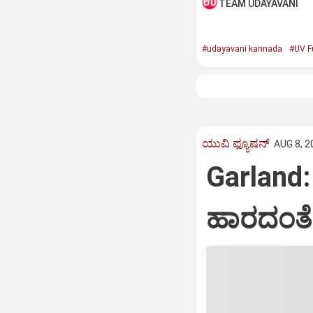
TEAM UDAYAVANI
#udayavani kannada
#UV F
ಯುವಿ ಫ್ಯೂಷನ್
AUG 8, 2
Garland
ಹಾರದಂತೆ