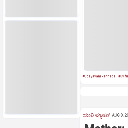
#udayavani kannada
#uv f
ಯುವಿ ಫ್ಯೂಷನ್
AUG 8, 2