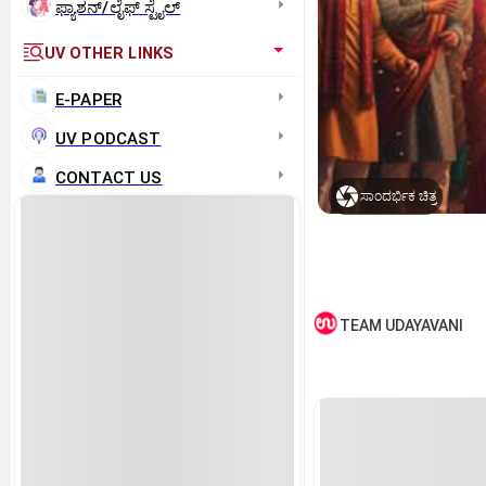
ಫ್ಯಾಶನ್/ಲೈಫ್‌ ಸ್ಟೈಲ್
UV OTHER LINKS
E-PAPER
UV PODCAST
CONTACT US
ಸಾಂದರ್ಭಿಕ ಚಿತ್ರ
TEAM UDAYAVANI