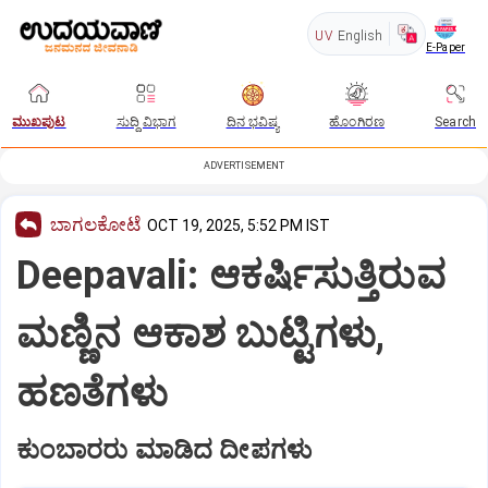
UV
English
E-Paper
ಮುಖಪುಟ
ಸುದ್ದಿ ವಿಭಾಗ
ದಿನ ಭವಿಷ್ಯ
ಹೊಂಗಿರಣ
Search
ADVERTISEMENT
ಬಾಗಲಕೋಟೆ
OCT 19, 2025, 5:52 PM IST
Deepavali: ಆಕರ್ಷಿಸುತ್ತಿರುವ
ಮಣ್ಣಿನ ಆಕಾಶ ಬುಟ್ಟಿಗಳು,
ಹಣತೆಗಳು
ಕುಂಬಾರರು ಮಾಡಿದ ದೀಪಗಳು