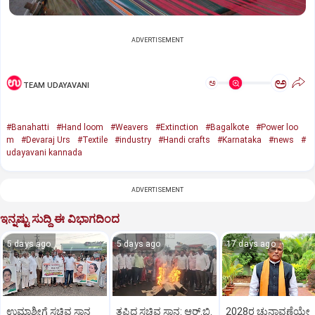
ADVERTISEMENT
ಅ
ಅ
TEAM UDAYAVANI
#Banahatti
#Hand loom
#Weavers
#Extinction
#Bagalkote
#Power loo
m
#Devaraj Urs
#Textile
#industry
#Handi crafts
#Karnataka
#news
#
udayavani kannada
ADVERTISEMENT
ಇನ್ನಷ್ಟು ಸುದ್ದಿ ಈ ವಿಭಾಗದಿಂದ
5 days ago
5 days ago
17 days ago
ಉಮಾಶ್ರೀಗೆ ಸಚಿವ ಸ್ಥಾನ
ತಪ್ಪಿದ ಸಚಿವ ಸ್ಥಾನ: ಆರ್.ಬಿ.
2028ರ ಚುನಾವಣೆಯೇ