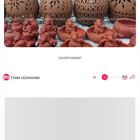
ADVERTISEMENT
ಅ
ಅ
TEAM UDAYAVANI