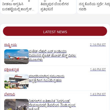
ನೀಡಲು ಆಗ್ರಹಿಸಿ
ತಿಮ್ಮಾಪುರ ಬೆಂಬಲಿಗರ
ನನ್ನ ಕೊನೆಯ ಸ್ಪರ್ಧೆ: ಸಿದ್ದ
ಬನಹಟ್ಟಿಯಲ್ಲಿ ಕಾಂಗ್ರೆಸ್
ಪ್ರತಿಭಟನೆ
ಸವದಿ
ಕಾರ್ಯಕರ್ತರ ಪ್ರತಿಭಟನೆ
LATEST NEWS
ರಾಷ್ಟ್ರೀಯ
2:16 PM IST
ಫುಕೆಟ್‌-ದೆಹಲಿ ಏರ್‌ ಇಂಡಿಯಾ
ವಿಮಾನದ ಪೈಲಟ್‌ ಡೋಪ್‌ ಟೆಸ್ಟ್‌ ವಿಫಲ:
ಮೂಲಗಳು
ದಕ್ಷಿಣಕನ್ನಡ
1:46 PM IST
ಮಾದರಿಯಾಗಿದ್ದ ಸಮುದಾಯ
ಆಸ್ಪತ್ರೆಗೀಗ ಸಿಬಂದಿ ಗ್ರಹಣ
ಬೆಳಗಾವಿ
1:43 PM IST
ನಿಡಗಲ್‌ನ ಐತಿಹಾಸಿಕ ‘ಸಿದ್ಧಗುಂಡ’
ದೇವಸ್ಥಾನದಲ್ಲಿ ಶಿವಲಿಂಗ, ನಂದಿ ಧ್ವಂಸ:
ಆಕ್ರೋಶ