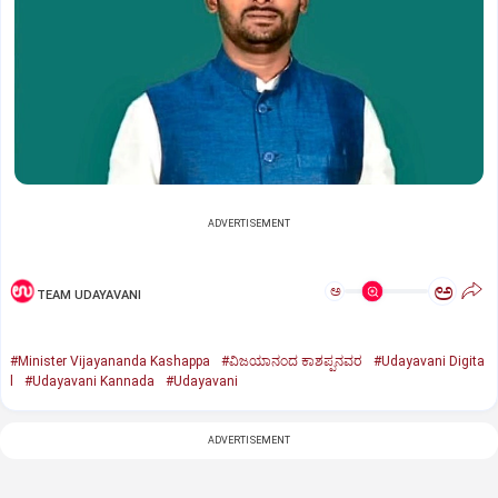
ADVERTISEMENT
ಅ
ಅ
TEAM UDAYAVANI
#Minister Vijayananda Kashappa
#ವಿಜಯಾನಂದ ಕಾಶಪ್ಪನವರ
#Udayavani Digita
l
#Udayavani Kannada
#Udayavani
ADVERTISEMENT