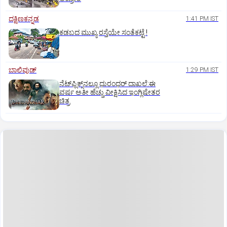
ದಕ್ಷಿಣಕನ್ನಡ
1:41 PM IST
ಕಡಬದ ಮುಖ್ಯ ರಸ್ತೆಯೇ ಸಂತೆಕಟ್ಟೆ !
ಬಾಲಿವುಡ್‌
1:29 PM IST
ನೆಟ್‌ಫ್ಲಿಕ್ಸ್‌ನಲ್ಲೂ ಧುರಂಧರ್‌ ದಾಖಲೆ:ಈ
ವರ್ಷ ಅತೀ ಹೆಚ್ಚು ವೀಕ್ಷಿಸಿದ ಇಂಗ್ಲಿಷೇತರ
ಚಿತ್ರ