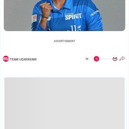
ADVERTISEMENT
ಅ
ಅ
TEAM UDAYAVANI