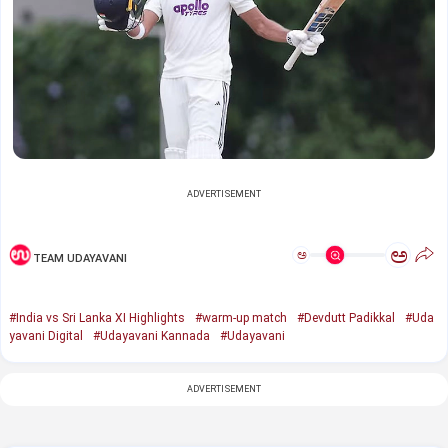
ADVERTISEMENT
ಅ
ಅ
TEAM UDAYAVANI
#India vs Sri Lanka XI Highlights
#warm-up match
#Devdutt Padikkal
#Uda
yavani Digital
#Udayavani Kannada
#Udayavani
ADVERTISEMENT