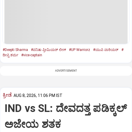
#Deepti Sharma
#ವನಿತಾ ಪ್ರೀಮಿಯರ್‌ ಲೀಗ್‌
#UP Warriorz
#ಯುಪಿ ವಾರಿಯರ್
#
ದೀಪ್ತಿ ಶರ್ಮ
#vice-captain
ADVERTISEMENT
ಕ್ರೀಡೆ
AUG 8, 2026, 11:06 PM IST
IND vs SL: ದೇವದತ್ತ ಪಡಿಕ್ಕಲ್‌
ಅಜೇಯ ಶತಕ