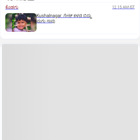
ಕೊಡಗು
12:15 AM IST
Kushalnagar: ಗೇಟ್ ಕಳಚಿ ಬಿದ್ದು
ಮಗು ಸಾವು