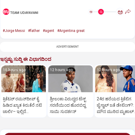
ಅ
ಅ
TEAM UDAYAVANI
#Jorge Messi
#father
#agent
#Argentina great
ADVERTISEMENT
ಇನ್ನಷ್ಟು ಸುದ್ದಿ ಈ ವಿಭಾಗದಿಂದ
10 hours ago
12 hours ago
12 hours ago
ಕ್ರಿಕೆಟರ್‌ ರಮನ್‌ದೀಪ್‌ ಕೈ
ಶ್ರೀಲಂಕಾ ವಿರುದ್ಧದ ಟೆಸ್ಟ್
24ರ ಹರೆಯದ ಕ್ರಿಕೆಟಿಗ
ಹಿಡಿದ ಖ್ಯಾತ ಕಿರುತೆರೆ ನಟಿ
ಸರಣಿಯಿಂದ ಹೊರಬಿದ್ದ
ಜೈಸ್ವಾಲ್‌ ಜತೆ ಡೇಟಿಂಗ್?:‌
ಚಾರ್ಲಿ– ಇಲ್ಲಿದೆ
ಸಾಯಿ ಸುದರ್ಶನ್
ಮೌನ ಮುರಿದ ಮೃಣಾಲ್‌
ಫೋಟೋಸ್
ಠಾಕೂರ್