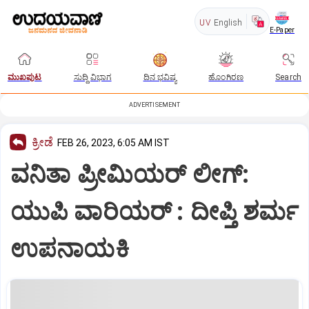
UV
English
E-Paper
ಮುಖಪುಟ
ಸುದ್ದಿ ವಿಭಾಗ
ದಿನ ಭವಿಷ್ಯ
ಹೊಂಗಿರಣ
Search
ADVERTISEMENT
ಕ್ರೀಡೆ
FEB 26, 2023, 6:05 AM IST
ವನಿತಾ ಪ್ರೀಮಿಯರ್‌ ಲೀಗ್‌:
ಯುಪಿ ವಾರಿಯರ್ : ದೀಪ್ತಿ ಶರ್ಮ
ಉಪನಾಯಕಿ