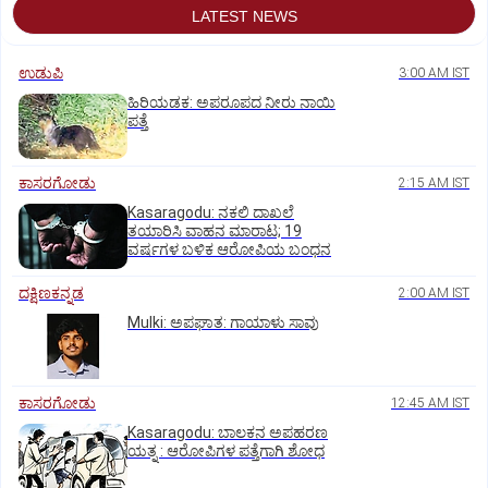
LATEST NEWS
ಉಡುಪಿ
3:00 AM IST
ಹಿರಿಯಡಕ: ಅಪರೂಪದ ನೀರು ನಾಯಿ
ಪತ್ತೆ
ಕಾಸರಗೋಡು
2:15 AM IST
Kasaragodu: ನಕಲಿ ದಾಖಲೆ
ತಯಾರಿಸಿ ವಾಹನ ಮಾರಾಟ; 19
ವರ್ಷಗಳ ಬಳಿಕ ಆರೋಪಿಯ ಬಂಧನ
ದಕ್ಷಿಣಕನ್ನಡ
2:00 AM IST
Mulki: ಅಪಘಾತ: ಗಾಯಾಳು ಸಾವು
ಕಾಸರಗೋಡು
12:45 AM IST
Kasaragodu: ಬಾಲಕನ ಅಪಹರಣ
ಯತ್ನ : ಆರೋಪಿಗಳ ಪತ್ತೆಗಾಗಿ ಶೋಧ