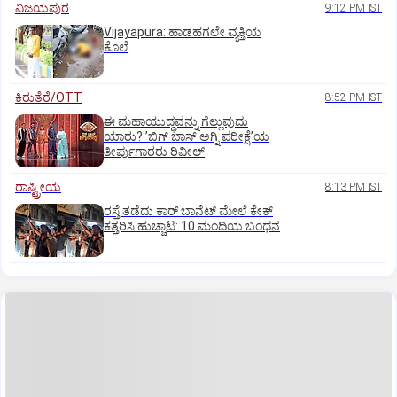
ವಿಜಯಪುರ
9:12 PM IST
Vijayapura: ಹಾಡಹಗಲೇ ವ್ಯಕ್ತಿಯ
ಕೊಲೆ
ಕಿರುತೆರೆ/OTT
8:52 PM IST
ಈ ಮಹಾಯುದ್ಧವನ್ನು ಗೆಲ್ಲುವುದು
ಯಾರು? ʼಬಿಗ್‌ ಬಾಸ್‌ ಅಗ್ನಿ ಪರೀಕ್ಷೆʼಯ
ತೀರ್ಪುಗಾರರು ರಿವೀಲ್
ರಾಷ್ಟ್ರೀಯ
8:13 PM IST
ರಸ್ತೆ ತಡೆದು ಕಾರ್ ಬಾನೆಟ್ ಮೇಲೆ ಕೇಕ್
ಕತ್ತರಿಸಿ ಹುಚ್ಚಾಟ: 10 ಮಂದಿಯ ಬಂಧನ