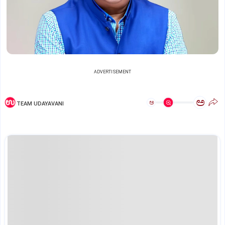
ADVERTISEMENT
ಅ
ಅ
TEAM UDAYAVANI