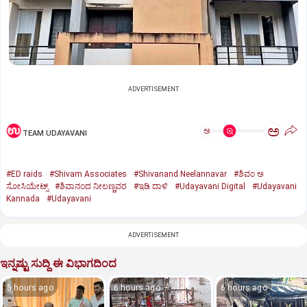
ADVERTISEMENT
ಅ
ಅ
TEAM UDAYAVANI
#ED raids
#Shivam Associates
#Shivanand Neelannavar
#ಶಿವಂ ಅ
ಸೋಸಿಯೇಟ್ಸ್
#ಶಿವಾನಂದ ನೀಲಣ್ಣವರ
#ಇಡಿ ದಾಳಿ
#Udayavani Digital
#Udayavani
Kannada
#Udayavani
ADVERTISEMENT
ಇನ್ನಷ್ಟು ಸುದ್ದಿ ಈ ವಿಭಾಗದಿಂದ
5 hours ago
6 hours ago
6 hours ago