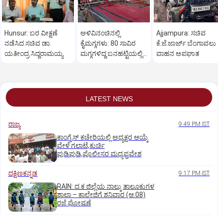
Hunsur: ಬರ ವೀಕ್ಷಣೆ
ಅಳಿವಿನಂಚಿನಲ್ಲಿ
Ajjampura: ಸಚಿವ
ನಡೆಸಿದ ಸಚಿವ ಡಾ.
ಕೈಮಗ್ಗಗಳು: 80 ಸಾವಿರ
ಕೆ.ಜೆ.ಜಾರ್ಜ್ ಬೆಂಗಾವಲು
ಯತೀಂದ್ರ ಸಿದ್ದರಾಮಯ್ಯ
ಮಗ್ಗಗಳಿದ್ದ ಬನಹಟ್ಟಿಯಲ್ಲಿ
ವಾಹನ ಅಪಘಾತ
ಉಳಿದಿರುವುದು ಕೇವಲ 18!
LATEST NEWS
ರಾಜ್ಯ
9:49 PM IST
ಕಾಂಗ್ರೆಸ್ ಕಚೇರಿಯಲ್ಲಿ ಅಧ್ಯಕ್ಷರ ಆಯ್ಕೆ
ವೇಳೆ ಗಲಾಟೆ,ಕುರ್ಚಿ
ಪುಡಿಪುಡಿ,ಪೊಲೀಸರ ಮಧ್ಯಪ್ರವೇಶ
ದಕ್ಷಿಣಕನ್ನಡ
9:17 PM IST
RAIN: ದ.ಕ ಜಿಲ್ಲೆಯ ನಾಲ್ಕು ತಾಲೂಕುಗಳ
ಶಾಲಾ – ಕಾಲೇಜಿಗೆ ಶನಿವಾರ (ಆ.08)
ರಜೆ ಘೋಷಣೆ