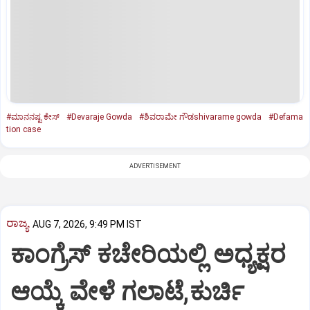
#ಮಾನನಷ್ಟ ಕೇಸ್
#Devaraje Gowda
#ಶಿವರಾಮೇ ಗೌಡshivarame gowda
#Defama
tion case
ADVERTISEMENT
ರಾಜ್ಯ
AUG 7, 2026, 9:49 PM IST
ಕಾಂಗ್ರೆಸ್ ಕಚೇರಿಯಲ್ಲಿ ಅಧ್ಯಕ್ಷರ
ಆಯ್ಕೆ ವೇಳೆ ಗಲಾಟೆ,ಕುರ್ಚಿ