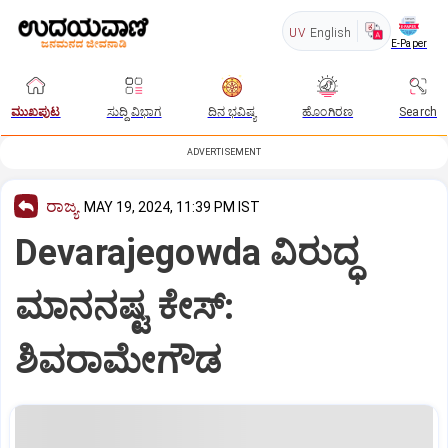
UV
English
E-Paper
ಮುಖಪುಟ
ಸುದ್ದಿ ವಿಭಾಗ
ದಿನ ಭವಿಷ್ಯ
ಹೊಂಗಿರಣ
Search
ADVERTISEMENT
ರಾಜ್ಯ
MAY 19, 2024, 11:39 PM IST
Devarajegowda ವಿರುದ್ಧ
ಮಾನನಷ್ಟ ಕೇಸ್‌:
ಶಿವರಾಮೇಗೌಡ