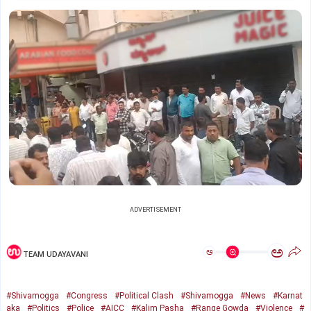
ADVERTISEMENT
ಅ
ಅ
TEAM UDAYAVANI
#Shivamogga
#Congress
#Political Clash
#Shivamogga
#News
#Karnat
aka
#Politics
#Police
#AICC
#Kalim Pasha
#Range Gowda
#Violence
#