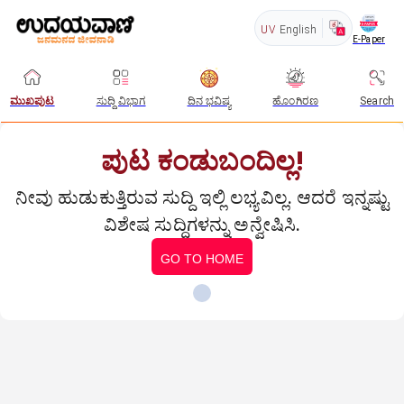
UV
English
E-Paper
ಮುಖಪುಟ
ಸುದ್ದಿ ವಿಭಾಗ
ದಿನ ಭವಿಷ್ಯ
ಹೊಂಗಿರಣ
Search
ಪುಟ ಕಂಡುಬಂದಿಲ್ಲ!
ನೀವು ಹುಡುಕುತ್ತಿರುವ ಸುದ್ದಿ ಇಲ್ಲಿ ಲಭ್ಯವಿಲ್ಲ. ಆದರೆ ಇನ್ನಷ್ಟು
ವಿಶೇಷ ಸುದ್ದಿಗಳನ್ನು ಅನ್ವೇಷಿಸಿ.
GO TO HOME