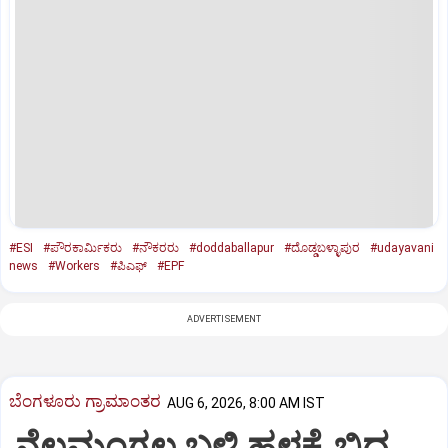
#ESI
#ಪೌರಕಾರ್ಮಿಕರು
#ನೌಕರರು
#doddaballapur
#ದೊಡ್ಡಬಳ್ಳಾಪುರ
#udayavani
news
#Workers
#ಪಿಎಫ್
#EPF
ADVERTISEMENT
ಬೆಂಗಳೂರು ಗ್ರಾಮಾಂತರ
AUG 6, 2026, 8:00 AM IST
ನೆಲಮಂಗಲ ಬಳಿ ಹಳ್ಳಕ್ಕೆ ಬಿದ್ದ