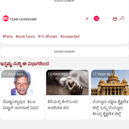
ADVERTISEMENT
ಅ
ಅ
TEAM UDAYAVANI
#Party
#work hours
#15 officials
#suspended
ADVERTISEMENT
ಇನ್ನಷ್ಟು ಸುದ್ದಿ ಈ ವಿಭಾಗದಿಂದ
12 days ago
12 days ago
17 days ago
ದೊಡ್ಡಬಳ್ಳಾಪುರ: ತಬಲ
ಕೆರೆಯಲ್ಲಿ ತೇಲಿಬಂದ
ಬೆಂಗ್ಳೂರು ದಕ್ಷಿಣ ಶೈಕ್ಷಣಿಕ
ವಿದ್ವಾನ್‌ ನಾಗರಾಜ್‌ ನಿಧನ
ಅಪರಿಚಿತ ಶವ
ಜಿಲ್ಲೆ’ ಇನ್ನು‘ಬೆಂಗ್ಳೂರು
ಕೇಂದ್ರ ಶೈಕ್ಷಣಿಕ ಜಿಲ್ಲೆ’