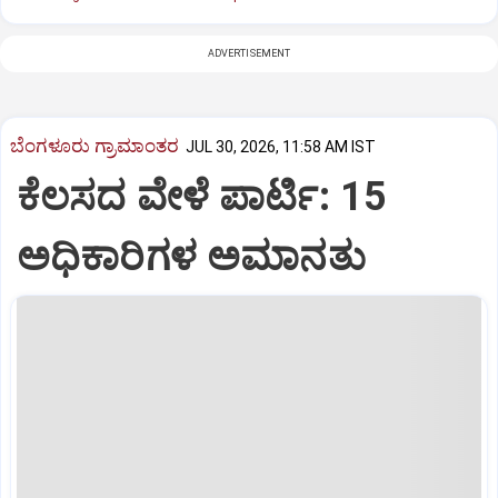
ADVERTISEMENT
ಬೆಂಗಳೂರು ಗ್ರಾಮಾಂತರ
JUL 30, 2026, 11:58 AM IST
ಕೆಲಸದ ವೇಳೆ ಪಾರ್ಟಿ: 15
ಅಧಿಕಾರಿಗಳ ಅಮಾನತು