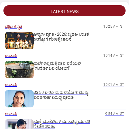
LATEST NEWS
ದಕ್ಷಿಣಕನ್ನಡ
10:25 AM IST
ಆಳ್ವಾಸ್‌ ಪ್ರಗತಿ - 2026: ಬೃಹತ್ ಉಚಿತ
ಉದ್ಯೋಗ ಮೇಳಕ್ಕೆ ಚಾಲನೆ
ಉಡುಪಿ
10:14 AM IST
ಶಾಲೆಗಳಲ್ಲಿ ಮತ್ತೆ ಜೀವ ಪಡೆಯಲಿ
"ಸುವರ್ಣ ಜಲ ಯೋಜನೆ'
ಉಡುಪಿ
10:01 AM IST
33.50 ಲ.ರೂ. ದುರುಪಯೋಗ: ಮುಖ್ಯ
ಬರಹಗಾರ್ತಿ ವಿರುದ್ಧ ಪ್ರಕರಣ
ಉಡುಪಿ
9:54 AM IST
ಮಲ್ಪೆ: ಮಾಡೆಲಿಂಗ್ ಮಾಡುತ್ತಿದ್ದ ಯುವತಿ
ನೇಣಿಗೆ ಶರಣು