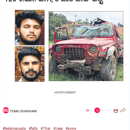
ADVERTISEMENT
ಅ
ಅ
TEAM UDAYAVANI
#Nelamangala
#falls
#Thar
#Jeep
#avine