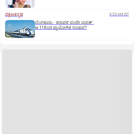
ದಕ್ಷಿಣಕನ್ನಡ
9:50 AM IST
ಬೆಂಗಳೂರು - ಕರಾವಳಿ ವಂದೇ ಭಾರತ್‌ :
ಆ.11ರಿಂದ ಪ್ರಾಯೋಗಿಕ ಸಂಚಾರ?