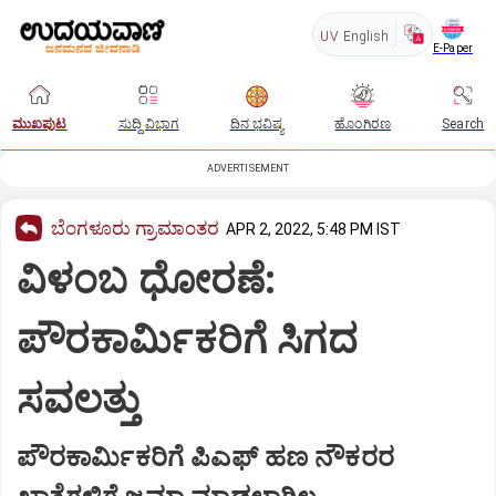
UV
English
E-Paper
ಮುಖಪುಟ
ಸುದ್ದಿ ವಿಭಾಗ
ದಿನ ಭವಿಷ್ಯ
ಹೊಂಗಿರಣ
Search
ADVERTISEMENT
ಬೆಂಗಳೂರು ಗ್ರಾಮಾಂತರ
APR 2, 2022, 5:48 PM IST
ವಿಳಂಬ ಧೋರಣೆ:
ಪೌರಕಾರ್ಮಿಕರಿಗೆ ಸಿಗದ
ಸವಲತ್ತು
ಪೌರಕಾರ್ಮಿಕರಿಗೆ ಪಿಎಫ್‌ ಹಣ ನೌಕರರ