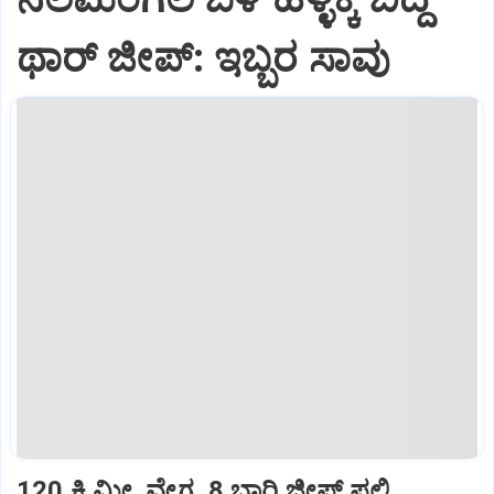
ಥಾರ್‌ ಜೀಪ್‌: ಇಬ್ಬರ ಸಾವು
120 ಕಿ.ಮೀ. ವೇಗ, 8 ಬಾರಿ ಜೀಪ್‌ ಪಲ್ಟಿ