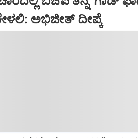
ಾರದಲ್ಲಿ ಬಿಜೆಪಿ ತನ್ನ 'ಗಾಡ್ ಫಾ
ೇಳಲಿ: ಅಭಿಜೀತ್ ದೀಪ್ಕೆ