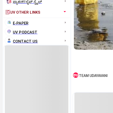
ಫ್ಯಾಶನ್/ಲೈಫ್‌ ಸ್ಟೈಲ್
UV OTHER LINKS
E-PAPER
UV PODCAST
CONTACT US
TEAM UDAYAVANI