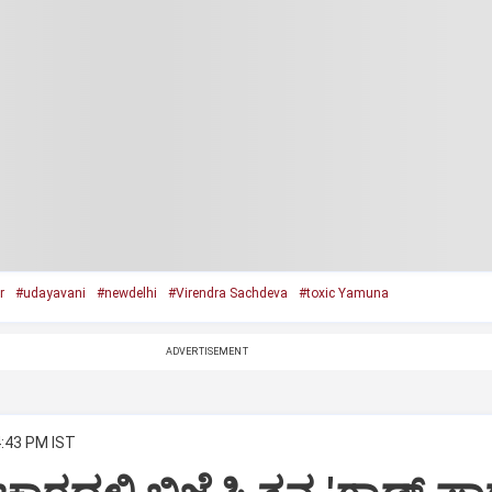
r
#udayavani
#newdelhi
#Virendra Sachdeva
#toxic Yamuna
ADVERTISEMENT
4:43 PM IST