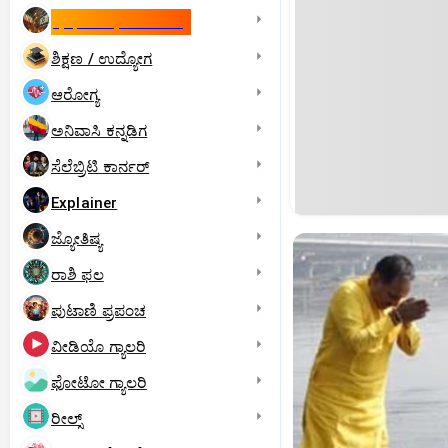
ಇಸ್ರೇಲ್- ಇರಾನ್‌ ಯುದ್ಧ
ಶಿಕ್ಷಣ / ಉದ್ಯೋಗ
ಆರೋಗ್ಯ
ಅನಿವಾಸಿ ಕನ್ನಡಿಗ
ಸೆಲೆಬ್ರಿಟಿ ಕಾರ್ನರ್‌
Explainer
ಜ್ಯೋತಿಷ್ಯ
ರಾಶಿ ಫಲ
ಪುಟಾಣಿ ಪ್ರಪಂಚ
ವೀಡಿಯೊ ಗ್ಯಾಲರಿ
ಫೋಟೋ ಗ್ಯಾಲರಿ
ರೀಲ್ಸ್