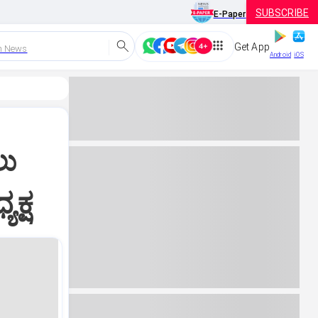
SUBSCRIBE
E-Paper
Get App
h News
Android
iOS
ಲು
ಯಕ್ಷ