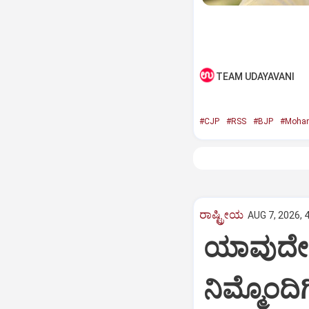
TEAM UDAYAVANI
#CJP
#RSS
#BJP
#Mohan
ರಾಷ್ಟ್ರೀಯ
AUG 7, 2026, 
ಯಾವುದೇ 
ನಿಮ್ಮೊಂದ