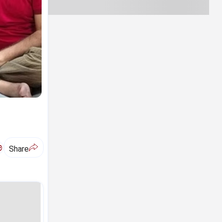
ಅ
Share