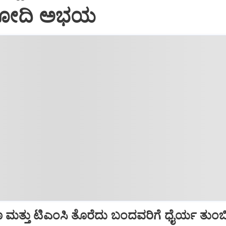
 ಮೋದಿ ಅಭಯ
ಬಣ ಮತ್ತು ಟಿಎಂಸಿ ತೊರೆದು ಬಂದವರಿಗೆ ಧೈರ್ಯ ತುಂ