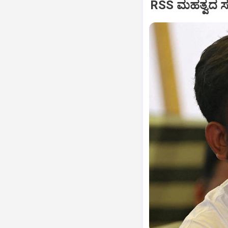
RSS ಮಹತ್ವದ ಸಂವ