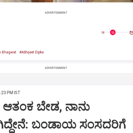
ADVERTISEMENT
ಅ
 Bhagwat
#Abhijeet Dipke
ADVERTISEMENT
4:23 PM IST
ಆತಂಕ ಬೇಡ, ನಾನು
ಿಗಿದ್ದೇನೆ: ಬಂಡಾಯ ಸಂಸದರಿಗೆ