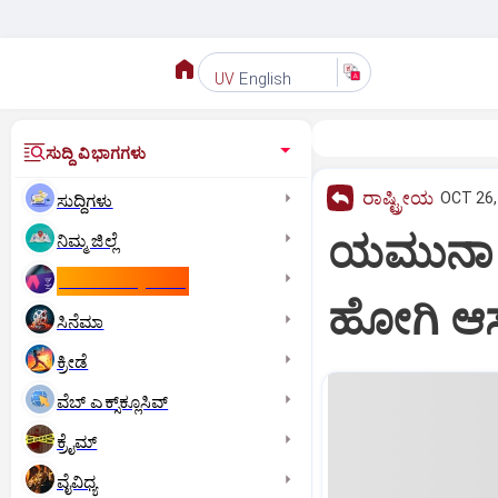
English
UV
ಸುದ್ದಿ ವಿಭಾಗಗಳು
ರಾಷ್ಟ್ರೀಯ
OCT 26,
ಸುದ್ದಿಗಳು
ಯಮುನಾ ನದ
ನಿಮ್ಮ ಜಿಲ್ಲೆ
ಕಾಮನ್‌ ವೆಲ್ತ್‌ ಗೇಮ್ಸ್‌
ಹೋಗಿ ಆಸ್ಪ
ಸಿನೆಮಾ
ಕ್ರೀಡೆ
ವೆಬ್ ಎಕ್ಸ್‌ಕ್ಲೂಸಿವ್
ಕ್ರೈಮ್
ವೈವಿಧ್ಯ