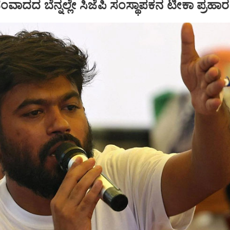
ಾದದ ಬೆನ್ನಲ್ಲೇ ಸಿಜೆಪಿ ಸಂಸ್ಥಾಪಕನ ಟೀಕಾ ಪ್ರಹಾರ