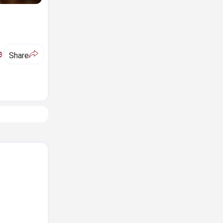
ಅ
Share