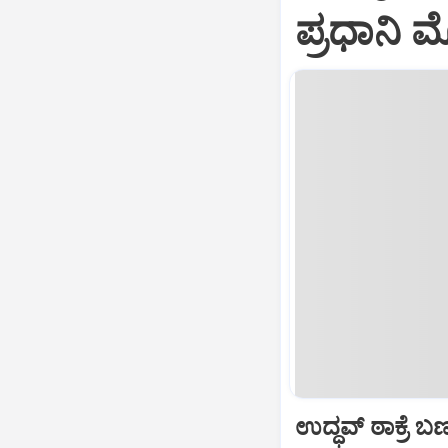
ಪ್ರಧಾನಿ
ಉದ್ಧವ್ ಠಾಕ್ರೆ 