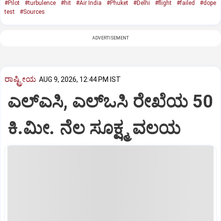
#Pilot
#turbulence
#hit
#Air India
#Phuket
#Delhi
#flight
#failed
#dope
test
#Sources
ADVERTISEMENT
ರಾಷ್ಟ್ರೀಯ
AUG 9, 2026, 12:44 PM IST
ಎಲ್‌ಎಸಿ, ಎಲ್‌ಒಸಿ ರೇಖೆಯ 50
ಕಿ.ಮೀ. ನೆಲ ಸೂಕ್ಷ್ಮ ವಲಯ