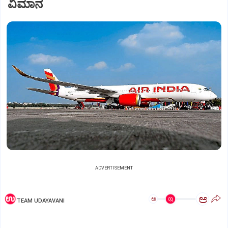
ವಿಮಾನ
ADVERTISEMENT
ಅ
ಅ
TEAM UDAYAVANI