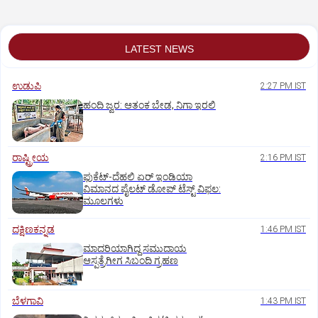
LATEST NEWS
ಉಡುಪಿ
2:27 PM IST
ಹಂದಿ ಜ್ವರ: ಆತಂಕ ಬೇಡ, ನಿಗಾ ಇರಲಿ
ರಾಷ್ಟ್ರೀಯ
2:16 PM IST
ಫುಕೆಟ್‌-ದೆಹಲಿ ಏರ್‌ ಇಂಡಿಯಾ
ವಿಮಾನದ ಪೈಲಟ್‌ ಡೋಪ್‌ ಟೆಸ್ಟ್‌ ವಿಫಲ:
ಮೂಲಗಳು
ದಕ್ಷಿಣಕನ್ನಡ
1:46 PM IST
ಮಾದರಿಯಾಗಿದ್ದ ಸಮುದಾಯ
ಆಸ್ಪತ್ರೆಗೀಗ ಸಿಬಂದಿ ಗ್ರಹಣ
ಬೆಳಗಾವಿ
1:43 PM IST