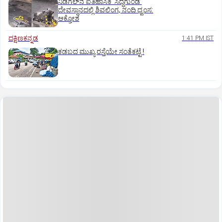
ನಿಡಗಲ್‌ನ ಐತಿಹಾಸಿಕ ‘ಸಿದ್ಧಗುಂಡ’
ದೇವಸ್ಥಾನದಲ್ಲಿ ಶಿವಲಿಂಗ, ನಂದಿ ಧ್ವಂಸ:
ಆಕ್ರೋಶ
ದಕ್ಷಿಣಕನ್ನಡ
1:41 PM IST
ಕಡಬದ ಮುಖ್ಯ ರಸ್ತೆಯೇ ಸಂತೆಕಟ್ಟೆ !