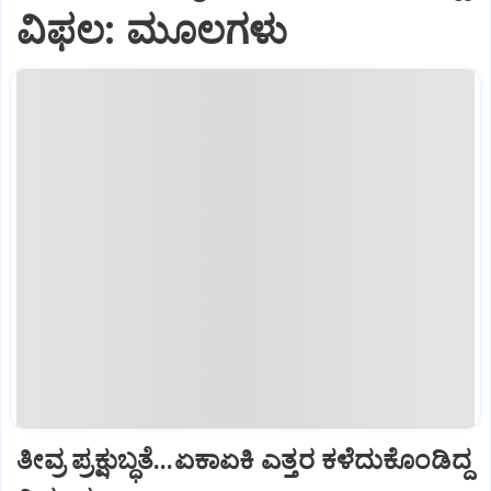
ವಿಫಲ: ಮೂಲಗಳು
ತೀವ್ರ ಪ್ರಕ್ಷುಬ್ಧತೆ...ಏಕಾಏಕಿ ಎತ್ತರ ಕಳೆದುಕೊಂಡಿದ್ದ