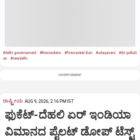
#delhi governament
#firecrackers
#Firecracker Ban
#udayavani
#Air polluti
on
#newdelhi
ADVERTISEMENT
ರಾಷ್ಟ್ರೀಯ
AUG 9, 2026, 2:16 PM IST
ಫುಕೆಟ್‌-ದೆಹಲಿ ಏರ್‌ ಇಂಡಿಯಾ
ವಿಮಾನದ ಪೈಲಟ್‌ ಡೋಪ್‌ ಟೆಸ್ಟ್‌