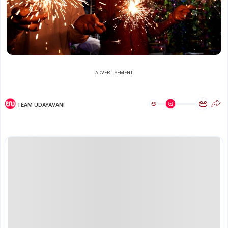
ADVERTISEMENT
ಅ
ಅ
TEAM UDAYAVANI