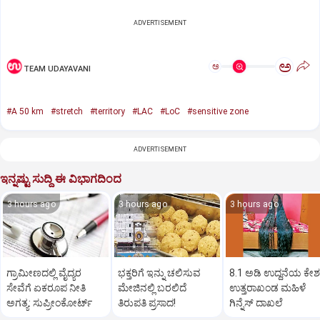
ADVERTISEMENT
ಅ
ಅ
TEAM UDAYAVANI
#A 50 km
#stretch
#territory
#LAC
#LoC
#sensitive zone
ADVERTISEMENT
ಇನ್ನಷ್ಟು ಸುದ್ದಿ ಈ ವಿಭಾಗದಿಂದ
3 hours ago
3 hours ago
3 hours ago
ಗ್ರಾಮೀಣದಲ್ಲಿ ವೈದ್ಯರ
ಭಕ್ತರಿಗೆ ಇನ್ನು ಚಲಿಸುವ
8.1 ಅಡಿ ಉದ್ದನೆಯ ಕೇಶ
ಸೇವೆಗೆ ಏಕರೂಪ ನೀತಿ
ಮೇಜಿನಲ್ಲಿ ಬರಲಿದೆ
ಉತ್ತರಾಖಂಡ ಮಹಿಳೆ
ಅಗತ್ಯ: ಸುಪ್ರೀಂಕೋರ್ಟ್‌
ತಿರುಪತಿ ಪ್ರಸಾದ!
ಗಿನ್ನೆಸ್‌ ದಾಖಲೆ