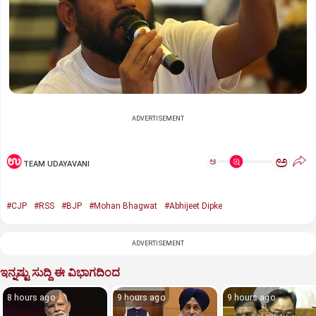
ADVERTISEMENT
ಅ
ಅ
TEAM UDAYAVANI
#CJP
#RSS
#BJP
#Mohan Bhagwat
#Abhijeet Dipke
ADVERTISEMENT
ಇನ್ನಷ್ಟು ಸುದ್ದಿ ಈ ವಿಭಾಗದಿಂದ
8 hours ago
9 hours ago
9 hours ago