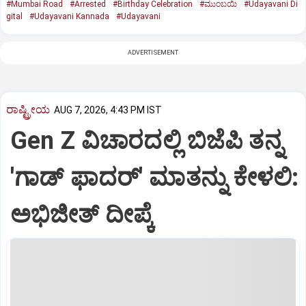
#Mumbai Road
#Arrested
#Birthday Celebration
#ಮುಂಬಯಿ
#Udayavani Di
gital
#Udayavani Kannada
#Udayavani
ADVERTISEMENT
ರಾಷ್ಟ್ರೀಯ
AUG 7, 2026, 4:43 PM IST
Gen Z ವಿಚಾರದಲ್ಲಿ ಬಿಜೆಪಿ ತನ್ನ
'ಗಾಡ್ ಫಾದರ್' ಮಾತನ್ನು ಕೇಳಲಿ:
ಅಭಿಜೀತ್ ದೀಪ್ಕೆ