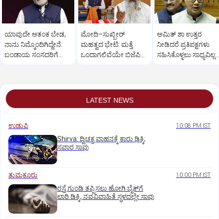
ಯಾವುದೇ ಆತಂಕ ಬೇಡ,
ಮೋದಿ–ಸುಖ್ಬೀರ್
ಅಮಿತ್ ಶಾ ಉತ್ತರ
ನಾನು ನಿಮ್ಮೊಂದಿಗಿದ್ದೇನೆ:
ಮಹತ್ವದ ಭೇಟಿ: ಮತ್ತೆ
ನೀಡಿದರೆ ಪ್ರತಿಪಕ್ಷಗಳು
ಬಂಡಾಯ ಸಂಸದರಿಗೆ
ಒಂದಾಗಲಿವೆಯೇ ಬಿಜೆಪಿ–
ಸಹಿಸಿಕೊಳ್ಳಲು ಸಾಧ್ಯವಿಲ್ಲ:
ಪ್ರಧಾನಿ ಮೋದಿ ಅಭಯ
ಶಿರೋಮಣಿ ಅಕಾಲಿ ದಳ?
ರಿಜಿಜು
LATEST NEWS
ಉಡುಪಿ
10:08 PM IST
Shirva: ದ್ವಿಚಕ್ರ ವಾಹನಕ್ಕೆ ಕಾರು ಢಿಕ್ಕಿ;
ಸವಾರ ಸಾವು
ತುಮಕೂರು
10:00 PM IST
ರಸ್ತೆ ಗುಂಡಿ ತಪ್ಪಿಸಲು ಹೋಗಿ ಬೈಕ್‌ಗೆ
ಲಾರಿ ಡಿಕ್ಕಿ, ನವವಿವಾಹಿತೆ ಸ್ಥಳದಲ್ಲೇ ಸಾವು