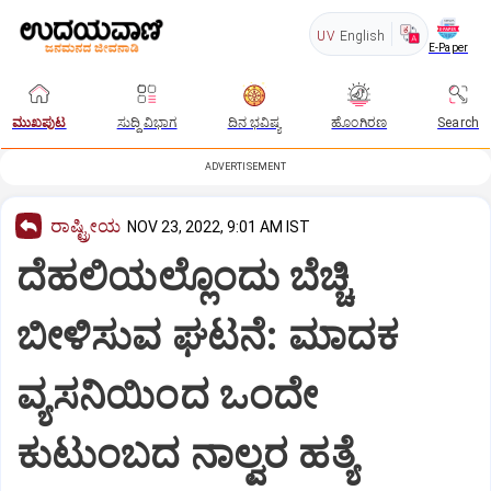
UV
English
E-Paper
ಮುಖಪುಟ
ಸುದ್ದಿ ವಿಭಾಗ
ದಿನ ಭವಿಷ್ಯ
ಹೊಂಗಿರಣ
Search
ADVERTISEMENT
ರಾಷ್ಟ್ರೀಯ
NOV 23, 2022, 9:01 AM IST
ದೆಹಲಿಯಲ್ಲೊಂದು ಬೆಚ್ಚಿ
ಬೀಳಿಸುವ ಘಟನೆ: ಮಾದಕ
ವ್ಯಸನಿಯಿಂದ ಒಂದೇ
ಕುಟುಂಬದ ನಾಲ್ವರ ಹತ್ಯೆ