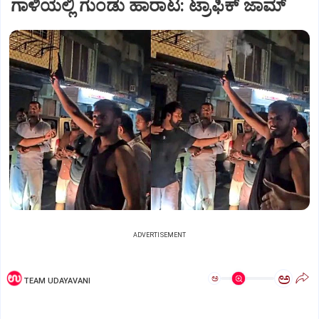
ಗಾಳಿಯಲ್ಲಿ ಗುಂಡು ಹಾರಾಟ: ಟ್ರಾಫಿಕ್‌ ಜಾಮ್
ADVERTISEMENT
ಅ
ಅ
TEAM UDAYAVANI