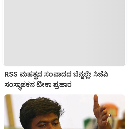
RSS ಮಹತ್ವದ ಸಂವಾದದ ಬೆನ್ನಲ್ಲೇ ಸಿಜೆಪಿ
ಸಂಸ್ಥಾಪಕನ ಟೀಕಾ ಪ್ರಹಾರ