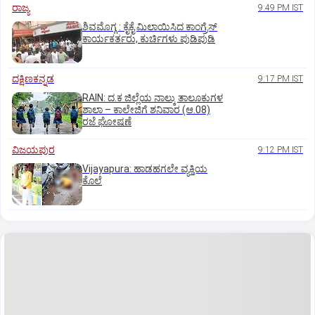
ರಾಜ್ಯ
9:49 PM IST
ಶಿವಮೊಗ್ಗ : ಕೈಕೈ ಮಿಲಾಯಿಸಿದ ಕಾಂಗ್ರೆಸ್
ಕಾರ್ಯಕರ್ತರು, ಕುರ್ಚಿಗಳು ಪುಡಿಪುಡಿ
ದಕ್ಷಿಣಕನ್ನಡ
9:17 PM IST
RAIN: ದ.ಕ ಜಿಲ್ಲೆಯ ನಾಲ್ಕು ತಾಲೂಕುಗಳ
ಶಾಲಾ – ಕಾಲೇಜಿಗೆ ಶನಿವಾರ (ಆ.08)
ರಜೆ ಘೋಷಣೆ
ವಿಜಯಪುರ
9:12 PM IST
Vijayapura: ಹಾಡಹಗಲೇ ವ್ಯಕ್ತಿಯ
ಕೊಲೆ