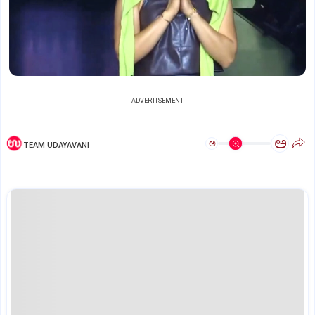
ADVERTISEMENT
ಅ
ಅ
TEAM UDAYAVANI