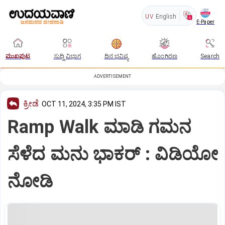
UV
English
E-Paper
ಮುಖಪುಟ
ಸುದ್ದಿ ವಿಭಾಗ
ದಿನ ಭವಿಷ್ಯ
ಹೊಂಗಿರಣ
Search
ADVERTISEMENT
ಕ್ರೀಡೆ
OCT 11, 2024, 3:35 PM IST
Ramp Walk ಮಾಡಿ ಗಮನ
ಸೆಳೆದ ಮನು ಭಾಕರ್ : ವಿಡಿಯೋ
ನೋಡಿ