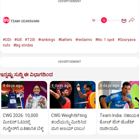
ADVERTISEMENT
ಅ
ಅ
TEAM UDAYAVANI
#ODI
#Gill
#T20I
#rankings
#batters
#reclaims
#No. 1 spot
#Sooryava
nshi
#big strides
ADVERTISEMENT
ಇನ್ನಷ್ಟು ಸುದ್ದಿ ಈ ವಿಭಾಗದಿಂದ
8 days ago
8 days ago
8 days ago
CWG 2026: 10,000
CWG Weightlifting
Team India: ಸಹಾಯ
ಮೀಟರ್ ಓಟದಲ್ಲಿ
ತಂದೆಯನ್ನು ಮೀರಿಸಿದ
ಕೋಚ್‌ ಟೆನ್ ಡೊಶೆಟ್‌
ಗುಲ್ವೀರ್‌ಗೆ ಐತಿಹಾಸಿಕ ಬೆಳ್ಳಿ
ಮಗ ಅಜಯ್ ಬಾಬು!
ರಾಜೀನಾಮೆ