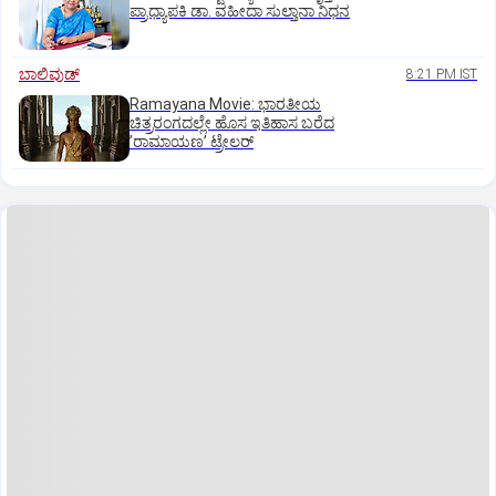
ಪ್ರಾಧ್ಯಾಪಕಿ ಡಾ. ವಹೀದಾ ಸುಲ್ತಾನಾ ನಿಧನ
ಬಾಲಿವುಡ್‌
8:21 PM IST
Ramayana Movie: ಭಾರತೀಯ
ಚಿತ್ರರಂಗದಲ್ಲೇ ಹೊಸ ಇತಿಹಾಸ ಬರೆದ
ʼರಾಮಾಯಣʼ ಟ್ರೇಲರ್