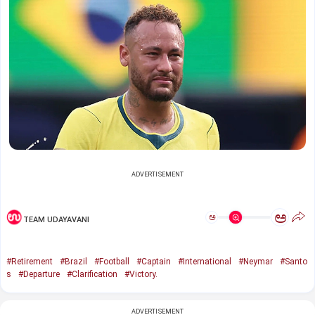
ADVERTISEMENT
ಅ
ಅ
TEAM UDAYAVANI
#Retirement
#Brazil
#Football
#Captain
#International
#Neymar
#Santo
s
#Departure
#Clarification
#Victory.
ADVERTISEMENT