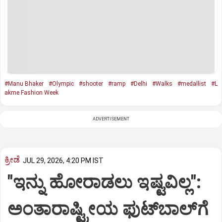
#Manu Bhaker
#Olympic
#shooter
#ramp
#Delhi
#Walks
#medallist
#L
akme Fashion Week
ADVERTISEMENT
ಕ್ರೀಡೆ
JUL 29, 2026, 4:20 PM IST
"ಇನ್ನು ಹೋರಾಡಲು ಇಷ್ಟವಿಲ್ಲ":
ಅಂತಾರಾಷ್ಟ್ರೀಯ ಫುಟ್‌ಬಾಲ್‌ಗೆ