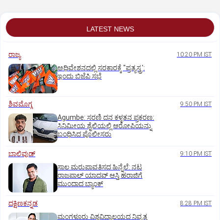
LATEST NEWS
ರಾಜ್ಯ
10:20 PM IST
ಅಧಿವೇಶನದಲ್ಲಿ ಸರಕಾರಕ್ಕೆ "ಪ್ರತ್ಯಸ್ತ್ರ':
ಇಂದು ಬಿಜೆಪಿ ಸಭೆ
ಶಿವಮೊಗ್ಗ
9:50 PM IST
Agumbe: ಸರಣಿ ದನ ಕಳ್ಳತನ ಪ್ರಕರಣ:
ಸಿನಿಮೀಯ ಶೈಲಿಯಲ್ಲಿ ಆರೋಪಿಯನ್ನು
ಬಂಧಿಸಿದ ಪೊಲೀಸರು
ಬಾಲಿವುಡ್‌
9:10 PM IST
ಸಾಲ ಮರುಪಾವತಿಸದ ಹಿನ್ನೆಲೆ: ನಟ
ರಾಜಪಾಲ್ ಯಾದವ್‌ ಆಸ್ತಿ ಹರಾಜಿಗೆ
ಮುಂದಾದ ಬ್ಯಾಂಕ್
ದಕ್ಷಿಣಕನ್ನಡ
8:28 PM IST
ಮಂಗಳೂರು ವಿಶ್ವವಿದ್ಯಾಲಯದ ನಿವೃತ್ತ