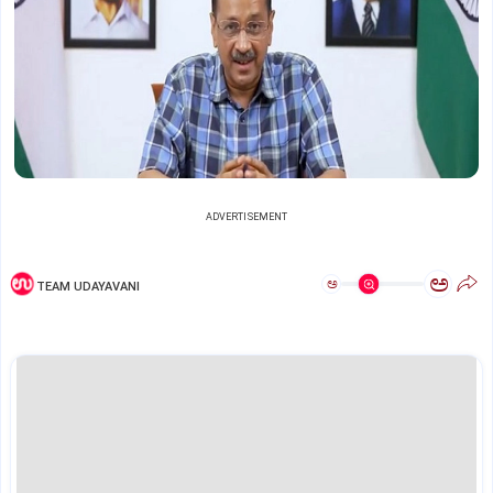
ADVERTISEMENT
ಅ
ಅ
TEAM UDAYAVANI