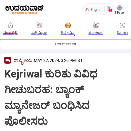
UV
English
E-Paper
ಮುಖಪುಟ
ಸುದ್ದಿ ವಿಭಾಗ
ದಿನ ಭವಿಷ್ಯ
ಹೊಂಗಿರಣ
Search
ADVERTISEMENT
ರಾಷ್ಟ್ರೀಯ
MAY 22, 2024, 3:26 PM IST
Kejriwal ಕುರಿತು ವಿವಿಧ
ಗೀಚುಬರಹ: ಬ್ಯಾಂಕ್‌
ಮ್ಯಾನೇಜರ್ ಬಂಧಿಸಿದ
ಪೊಲೀಸರು