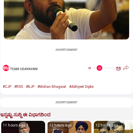
ADVERTISEMENT
ಅ
ಅ
TEAM UDAYAVANI
#CJP
#RSS
#BJP
#Mohan Bhagwat
#Abhijeet Dipke
ADVERTISEMENT
ಇನ್ನಷ್ಟು ಸುದ್ದಿ ಈ ವಿಭಾಗದಿಂದ
11 hours ago
12 hours ago
12 hours ago