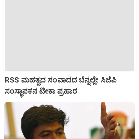
RSS ಮಹತ್ವದ ಸಂವಾದದ ಬೆನ್ನಲ್ಲೇ ಸಿಜೆಪಿ
ಸಂಸ್ಥಾಪಕನ ಟೀಕಾ ಪ್ರಹಾರ