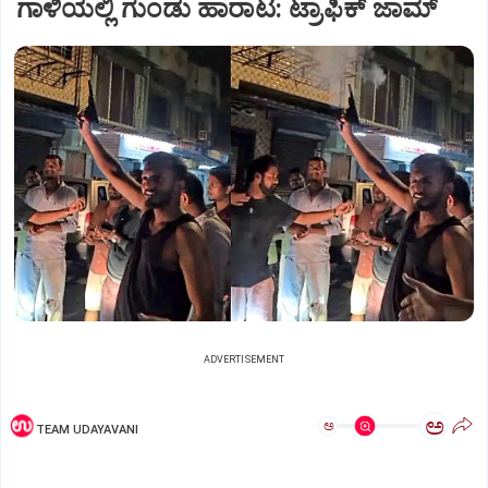
ಗಾಳಿಯಲ್ಲಿ ಗುಂಡು ಹಾರಾಟ: ಟ್ರಾಫಿಕ್‌ ಜಾಮ್
ADVERTISEMENT
ಅ
ಅ
TEAM UDAYAVANI