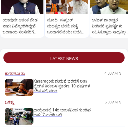
ಯಾವುದೇ ಆತಂಕ ಬೇಡ,
ಮೋದಿ–ಸುಖ್ಬೀರ್
ಅಮಿತ್ ಶಾ ಉತ್ತರ
ನಾನು ನಿಮ್ಮೊಂದಿಗಿದ್ದೇನೆ:
ಮಹತ್ವದ ಭೇಟಿ: ಮತ್ತೆ
ನೀಡಿದರೆ ಪ್ರತಿಪಕ್ಷಗಳು
ಬಂಡಾಯ ಸಂಸದರಿಗೆ
ಒಂದಾಗಲಿವೆಯೇ ಬಿಜೆಪಿ–
ಸಹಿಸಿಕೊಳ್ಳಲು ಸಾಧ್ಯವಿಲ್ಲ:
ಪ್ರಧಾನಿ ಮೋದಿ ಅಭಯ
ಶಿರೋಮಣಿ ಅಕಾಲಿ ದಳ?
ರಿಜಿಜು
LATEST NEWS
ಕಾಸರಗೋಡು
4:00 AM IST
Kasaragod: ಮದುವೆ ಭರವಸೆ ನೀಡಿ
ಲೈಂಗಿಕ ಕಿರುಕುಳ ಪ್ರಕರಣ: 10 ವರ್ಷಗಳ
ಕಠಿನ ಸಜೆ, ದಂಡ
ಜಗತ್ತು
3:00 AM IST
ಥಾಯ್ಲೆಂಡಲ್ಲಿ 14ರ ಬಾಲಕನಿಂದ ಗುಂಡಿನ
ದಾಳಿ: 7 ಮಂದಿ ಬಲಿ