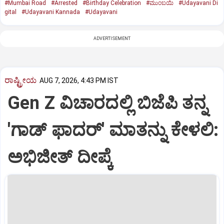
#Mumbai Road
#Arrested
#Birthday Celebration
#ಮುಂಬಯಿ
#Udayavani Di
gital
#Udayavani Kannada
#Udayavani
ADVERTISEMENT
ರಾಷ್ಟ್ರೀಯ
AUG 7, 2026, 4:43 PM IST
Gen Z ವಿಚಾರದಲ್ಲಿ ಬಿಜೆಪಿ ತನ್ನ
'ಗಾಡ್ ಫಾದರ್' ಮಾತನ್ನು ಕೇಳಲಿ:
ಅಭಿಜೀತ್ ದೀಪ್ಕೆ