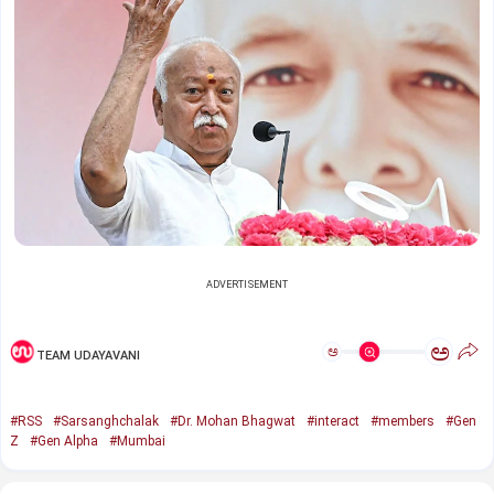
ADVERTISEMENT
ಅ
ಅ
TEAM UDAYAVANI
#RSS
#Sarsanghchalak
#Dr. Mohan Bhagwat
#interact
#members
#Gen
Z
#Gen Alpha
#Mumbai