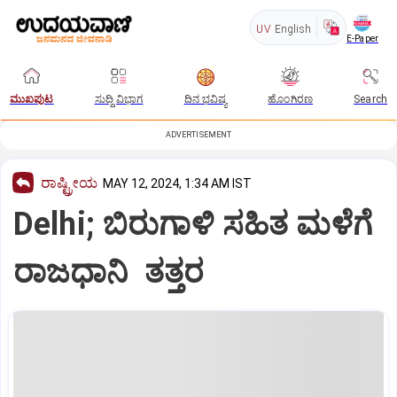
UV
English
E-Paper
ಮುಖಪುಟ
ಸುದ್ದಿ ವಿಭಾಗ
ದಿನ ಭವಿಷ್ಯ
ಹೊಂಗಿರಣ
Search
ADVERTISEMENT
ರಾಷ್ಟ್ರೀಯ
MAY 12, 2024, 1:34 AM IST
Delhi; ಬಿರುಗಾಳಿ ಸಹಿತ ಮಳೆಗೆ
ರಾಜಧಾನಿ ತತ್ತರ