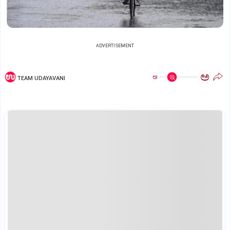
ADVERTISEMENT
ಅ
ಅ
TEAM UDAYAVANI