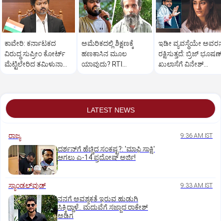
ಕಾವೇರಿ: ಕರ್ನಾಟಕದ
ಅಮೆರಿಕದಲ್ಲಿ ಶಿಕ್ಷಣಕ್ಕೆ
ಇಡೀ ವ್ಯವಸ್ಥೆಯೇ ಅವರನ್
ವಿರುದ್ಧ ಸುಪ್ರೀಂ ಕೋರ್ಟ್‌
ಹಣಕಾಸಿನ ಮೂಲ
ರಕ್ಷಿಸುತ್ತದೆ: ಬ್ರಿಜ್ ಭೂಷಣ
ಮೆಟ್ಟಿಲೇರಿದ ತಮಿಳುನಾಡು
ಯಾವುದು? RTI
ಖುಲಾಸೆಗೆ ವಿನೇಶ್
ಸರಕಾರ
ದೂರುದಾರ ತಿವಾರಿಗೆ ದೀಪ್ಕೆ
ಫೋಗಟ್ ಆಕ್ರೋಶ
ತಿರುಗೇಟು
LATEST NEWS
ರಾಜ್ಯ
9:36 AM IST
ದರ್ಶನ್‌ಗೆ ಹೆಚ್ಚಿದ ಸಂಕಷ್ಟ?: 'ಮಾಫಿ ಸಾಕ್ಷಿ'
ಆಗಲು ಎ-14 ಪ್ರದೋಷ್ ಅರ್ಜಿ!
ಸ್ಯಾಂಡಲ್‌ವುಡ್‌
9:33 AM IST
ನನಗೆ ಅವಶ್ಯಕತೆ ಇರುವ ಹುಡುಗಿ
ಸಿಕ್ಕಿದ್ದಾಳೆ.. ಮದುವೆಗೆ ಸಜ್ಜಾದ ರಾಕೇಶ್
ಅಡಿಗ