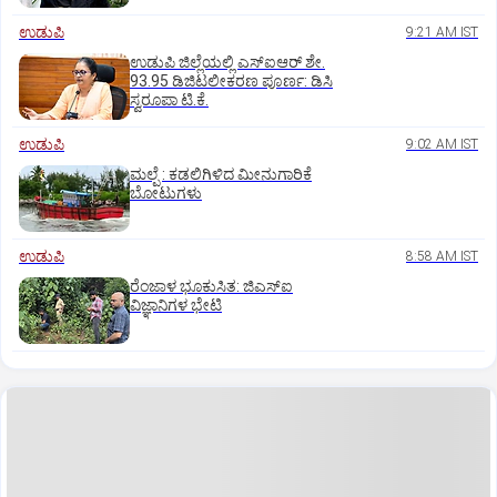
ಉಡುಪಿ
9:21 AM IST
ಉಡುಪಿ ಜಿಲ್ಲೆಯಲ್ಲಿ ಎಸ್‌ಐಆರ್‌ ಶೇ.
93.95 ಡಿಜಿಟಲೀಕರಣ ಪೂರ್ಣ: ಡಿಸಿ
ಸ್ವರೂಪಾ ಟಿ.ಕೆ.
ಉಡುಪಿ
9:02 AM IST
ಮಲ್ಪೆ : ಕಡಲಿಗಿಳಿದ ಮೀನುಗಾರಿಕೆ
ಬೋಟುಗಳು
ಉಡುಪಿ
8:58 AM IST
ರೆಂಜಾಳ ಭೂಕುಸಿತ: ಜಿಎಸ್‌ಐ
ವಿಜ್ಞಾನಿಗಳ ಭೇಟಿ