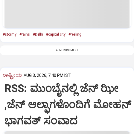
#stormy
#rains
#Delhi
#capital city
#reeling
ADVERTISEMENT
ರಾಷ್ಟ್ರೀಯ
AUG 3, 2026, 7:40 PM IST
RSS: ಮುಂಬೈನಲ್ಲಿ ಜೆನ್‌ ಝೀ
,ಜೆನ್‌ ಆಲ್ಫಾಗಳೊಂದಿಗೆ ಮೋಹನ್‌
ಭಾಗವತ್‌ ಸಂವಾದ