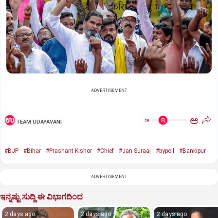
ADVERTISEMENT
ಅ
ಅ
TEAM UDAYAVANI
#BJP
#Bihar
#Prashant Kishor
#Chief
#Jan Suraaj
#bypoll
#Bankipur
ADVERTISEMENT
ಇನ್ನಷ್ಟು ಸುದ್ದಿ ಈ ವಿಭಾಗದಿಂದ
2 days ago
2 days ago
2 days ago