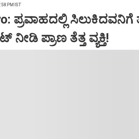
7:58 PM IST
: ಪ್ರವಾಹದಲ್ಲಿ ಸಿಲುಕಿದವನಿಗೆ ತ
 ನೀಡಿ ಪ್ರಾಣ ತೆತ್ತ ವ್ಯಕ್ತಿ!