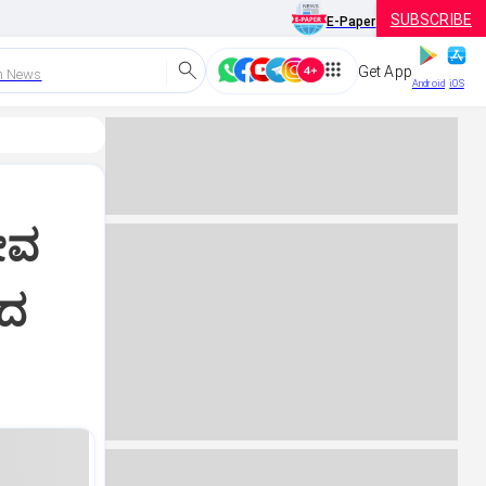
SUBSCRIBE
E-Paper
Get App
h News
Android
iOS
ಜೀವ
ಿದ