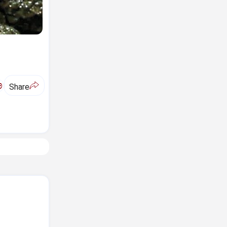
ಅ
Share