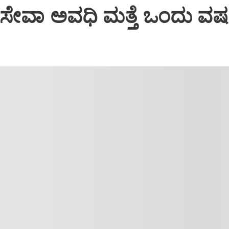
ೇವಾ ಅವಧಿ ಮತ್ತೆ ಒಂದು ವರ್