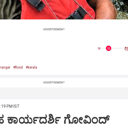
ADVERTISEMENT
ಅ
tranger
#flood
#kerala
ADVERTISEMENT
5:19 PM IST
ೃಹ ಕಾರ್ಯದರ್ಶಿ ಗೋವಿಂದ್