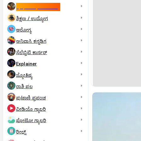
ಇಸ್ರೇಲ್- ಇರಾನ್‌ ಯುದ್ಧ
ಶಿಕ್ಷಣ / ಉದ್ಯೋಗ
ಆರೋಗ್ಯ
ಅನಿವಾಸಿ ಕನ್ನಡಿಗ
ಸೆಲೆಬ್ರಿಟಿ ಕಾರ್ನರ್‌
Explainer
ಜ್ಯೋತಿಷ್ಯ
ರಾಶಿ ಫಲ
ಪುಟಾಣಿ ಪ್ರಪಂಚ
ವೀಡಿಯೊ ಗ್ಯಾಲರಿ
ಫೋಟೋ ಗ್ಯಾಲರಿ
ರೀಲ್ಸ್