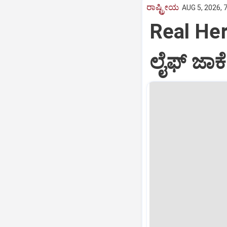
ರಾಷ್ಟ್ರೀಯ
AUG 5, 2026, 
Real Hero
ಲೈಫ್ ಜಾಕೆಟ್