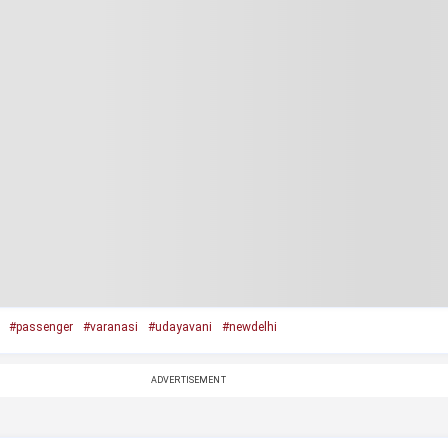
#passenger
#varanasi
#udayavani
#newdelhi
ADVERTISEMENT