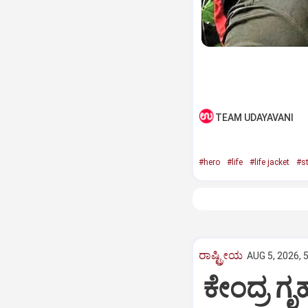
TEAM UDAYAVANI
#hero
#life
#life jacket
#s
ರಾಷ್ಟ್ರೀಯ
AUG 5, 2026, 
ಕೇಂದ್ರ ಗ