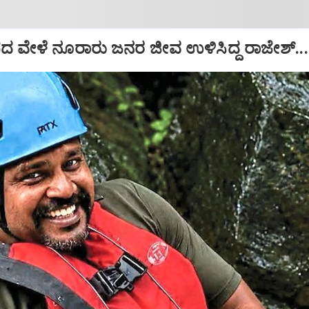
ಪದ ವೇಳೆ ನೂರಾರು ಜನರ ಜೀವ ಉಳಿಸಿದ್ದ ರಾಜೇಶ್‌...