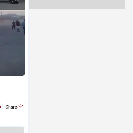
ಅ
Share