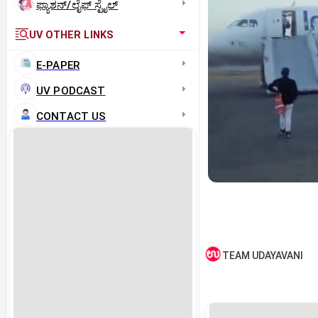
ಫ್ಯಾಶನ್/ಲೈಫ್‌ ಸ್ಟೈಲ್
UV OTHER LINKS
E-PAPER
UV PODCAST
CONTACT US
TEAM UDAYAVANI