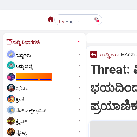
English
UV
ಸುದ್ದಿ ವಿಭಾಗಗಳು
ರಾಷ್ಟ್ರೀಯ
MAY 28,
ಸುದ್ದಿಗಳು
Threat: 
ನಿಮ್ಮ ಜಿಲ್ಲೆ
ಕಾಮನ್‌ ವೆಲ್ತ್‌ ಗೇಮ್ಸ್‌
ಭಯದಿಂದ 
ಸಿನೆಮಾ
ಕ್ರೀಡೆ
ಪ್ರಯಾಣಿ
ವೆಬ್ ಎಕ್ಸ್‌ಕ್ಲೂಸಿವ್
ಕ್ರೈಮ್
ವೈವಿಧ್ಯ