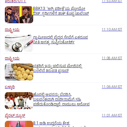
ಕಿರುತೆರೆ/OTT
11:53 AM IST
BBK13: 'ಅಗ್ನಿ ಪರೀಕ್ಷೆ'ಯ ಪ್ರೋಮೋ
ಔಟ್: ಸ್ಪರ್ಧಿಗಳಿಗೆ ಶಾಕ್ ಕೊಟ್ಟ ಚಾಲೆಂಜ್
ರಾಷ್ಟ್ರೀಯ
11:10 AM IST
ಗ್ರಾಮೀಣದಲ್ಲಿ ವೈದ್ಯರ ಸೇವೆಗೆ ಏಕರೂಪ
ನೀತಿ ಅಗತ್ಯ: ಸುಪ್ರೀಂಕೋರ್ಟ್‌
ರಾಷ್ಟ್ರೀಯ
11:08 AM IST
ಭಕ್ತರಿಗೆ ಇನ್ನು ಚಲಿಸುವ ಮೇಜಿನಲ್ಲಿ
ಬರಲಿದೆ ತಿರುಪತಿ ಪ್ರಸಾದ!
ಬಳ್ಳಾರಿ
11:06 AM IST
ಹೊರಟ್ಟಿ ಅವರನ್ನು ಬೆದರಿಸಿ,
ಬಲವಂತವಾಗಿ ರಾಜೀನಾಮೆಗೆ ಸಹಿ
ಪಡೆದುಕೊಂಡಿದ್ದಾರೆ: ರಾಮುಲು ಆರೋಪ
ವೈರಲ್ ನ್ಯೂಸ್
11:01 AM IST
8.1 ಅಡಿ ಉದ್ದನೆಯ ಕೇಶ: