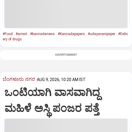
#Food
#arrest
#kannadanews
#Kannadapapers
#udayavanipaper
#Deliv
ery of drugs
ADVERTISEMENT
ಬೆಂಗಳೂರು ನಗರ
AUG 9, 2026, 10:20 AM IST
ಒಂಟಿಯಾಗಿ ವಾಸವಾಗಿದ್ದ
ಮಹಿಳೆ ಅಸ್ಥಿ ಪಂಜರ ಪತ್ತೆ