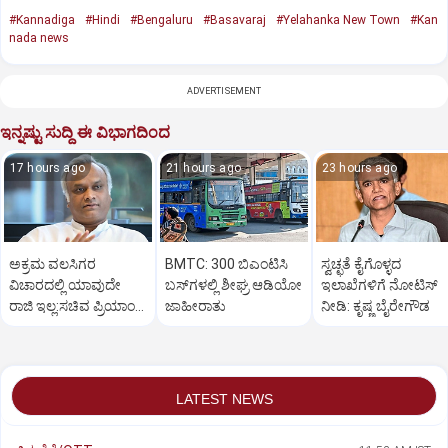
#Kannadiga
#Hindi
#Bengaluru
#Basavaraj
#Yelahanka New Town
#Kan
nada news
ADVERTISEMENT
ಇನ್ನಷ್ಟು ಸುದ್ದಿ ಈ ವಿಭಾಗದಿಂದ
17 hours ago
21 hours ago
23 hours ago
ಅಕ್ರಮ ವಲಸಿಗರ
BMTC: 300 ಬಿಎಂಟಿಸಿ
ಸ್ವಚ್ಛತೆ ಕೈಗೊಳ್ಳದ
ವಿಚಾರದಲ್ಲಿ ಯಾವುದೇ
ಬಸ್‌ಗಳಲ್ಲಿ ಶೀಘ್ರ ಆಡಿಯೋ
ಇಲಾಖೆಗಳಿಗೆ ನೋಟಿಸ್‌
ರಾಜಿ ಇಲ್ಲ:ಸಚಿವ ಪ್ರಿಯಾಂಕ್
ಜಾಹೀರಾತು
ನೀಡಿ: ಕೃಷ್ಣ ಬೈರೇಗೌಡ
ಖರ್ಗೆ ಕಿಡಿ
LATEST NEWS