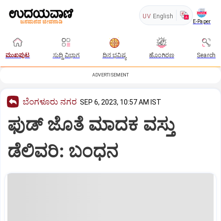
UV
English
E-Paper
ಮುಖಪುಟ
ಸುದ್ದಿ ವಿಭಾಗ
ದಿನ ಭವಿಷ್ಯ
ಹೊಂಗಿರಣ
Search
ADVERTISEMENT
ಬೆಂಗಳೂರು ನಗರ
SEP 6, 2023, 10:57 AM IST
ಫುಡ್‌ ಜೊತೆ ಮಾದಕ ವಸ್ತು
ಡೆಲಿವರಿ: ಬಂಧನ