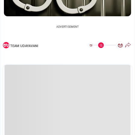
ADVERTISEMENT
ಅ
ಅ
TEAM UDAYAVANI