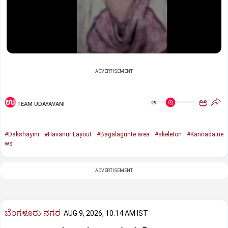
ADVERTISEMENT
ಅ
ಅ
TEAM UDAYAVANI
#Dakshayini
#Havanur Layout
#Bagalagunte area
#skeleton
#Kannada ne
ws
ADVERTISEMENT
ಬೆಂಗಳೂರು ನಗರ
AUG 9, 2026, 10:14 AM IST