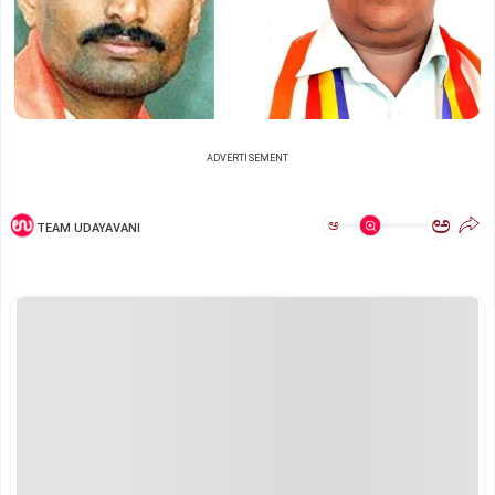
ADVERTISEMENT
ಅ
ಅ
TEAM UDAYAVANI