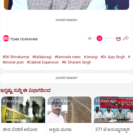
ADVERTISEMENT
ಅ
ಅ
TEAM UDAYAVANI
#DK Shivakumar
#Kalaburagi
#Kannada news
#Jevargi
#Dr. Ajay Singh
#
Minister post
#Cabinet Expansion
#N. Dharam Singh
ADVERTISEMENT
ಇನ್ನಷ್ಟು ಸುದ್ದಿ ಈ ವಿಭಾಗದಿಂದ
8 days ago
10 days ago
12 days ago
ಜೀವ ಬೆದರಿಕೆ ಆರೋಪ:
ಅಕ್ರಮ ಮರಳು
371 ಜೆ ಅನುಷ್ಠಾನಕ್ಕಾಗಿ