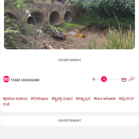
ADVERTISEMENT
ಅ
ಅ
TEAM UDAYAVANI
#police station
#Chittapur
#ದ್ವಿಚಕ್ರ ವಾಹನ
#ಚಿತ್ತಾಪುರ
#two wheeler
#ಪೊಲೀಸ್
ಠಾಣೆ
ADVERTISEMENT