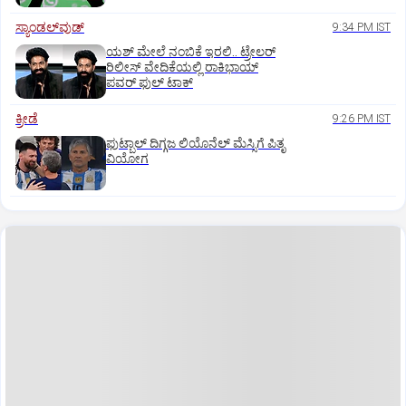
ಸ್ಯಾಂಡಲ್‌ವುಡ್‌
9:34 PM IST
ಯಶ್‌ ಮೇಲೆ ನಂಬಿಕೆ ಇರಲಿ.. ಟ್ರೇಲರ್‌
ರಿಲೀಸ್‌ ವೇದಿಕೆಯಲ್ಲಿ ರಾಕಿಭಾಯ್‌
ಪವರ್‌ ಫುಲ್‌ ಟಾಕ್
ಕ್ರೀಡೆ
9:26 PM IST
ಫುಟ್ಬಾಲ್ ದಿಗ್ಗಜ ಲಿಯೊನೆಲ್‌ ಮೆಸ್ಸಿಗೆ ಪಿತೃ
ವಿಯೋಗ