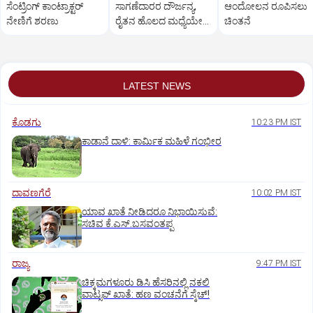
ಸೆಂಟ್ರಿಂಗ್ ಕಾಂಟ್ರಾಕ್ಟರ್
ಸಾಗಣೆದಾರರ ದೌರ್ಜನ್ಯ,
ಆಂದೋಲನ ರೂಪಿಸಲು
ನೇಣಿಗೆ ಶರಣು
ರೈತನ ಹೊಲದ ಮಧ್ಯೆಯೇ
ಚಿಂತನೆ
ರಸ್ತೆ ನಿರ್ಮಿಸಿ ತೊಗರಿ ಬೆಳೆ
ನಾಶ
LATEST NEWS
ಕೊಡಗು
10:23 PM IST
ಕಾಡಾನೆ ದಾಳಿ: ಕಾರ್ಮಿಕ ಮಹಿಳೆ ಗಂಭೀರ
ದಾವಣಗೆರೆ
10:02 PM IST
ಯಾವ ಖಾತೆ ನೀಡಿದರೂ ನಿಭಾಯಿಸುವೆ:
ಸಚಿವ ಕೆ.ಎಸ್.ಬಸವಂತಪ್ಪ
ರಾಜ್ಯ
9:47 PM IST
ಚಿಕ್ಕಮಗಳೂರು ಡಿಸಿ ಹೆಸರಿನಲ್ಲಿ ನಕಲಿ
ವಾಟ್ಸಪ್ ಖಾತೆ: ಹಣ ವಂಚನೆಗೆ ಸ್ಕೆಚ್!