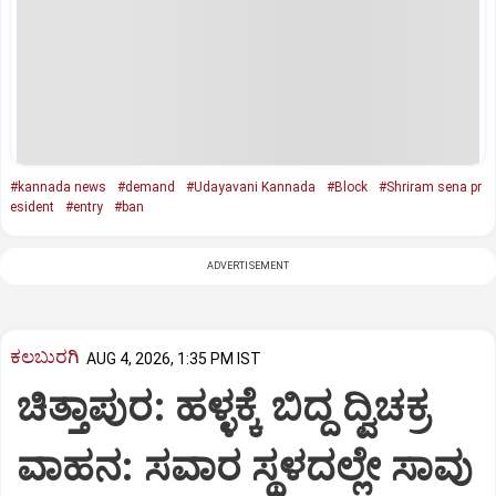
#kannada news
#demand
#Udayavani Kannada
#Block
#Shriram sena pr
esident
#entry
#ban
ADVERTISEMENT
ಕಲಬುರಗಿ
AUG 4, 2026, 1:35 PM IST
ಚಿತ್ತಾಪುರ: ಹಳ್ಳಕ್ಕೆ ಬಿದ್ದ ದ್ವಿಚಕ್ರ
ವಾಹನ: ಸವಾರ ಸ್ಥಳದಲ್ಲೇ ಸಾವು