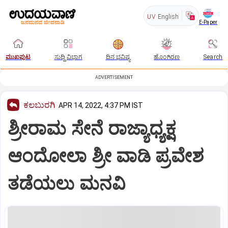
UV
English
E-Paper
ಮುಖಪುಟ
ಸುದ್ದಿ ವಿಭಾಗ
ದಿನ ಭವಿಷ್ಯ
ಹೊಂಗಿರಣ
Search
ADVERTISEMENT
ಕಲಬುರಗಿ
APR 14, 2022, 4:37 PM IST
ಶ್ರೀರಾಮ ಸೇನೆ ರಾಜ್ಯಾಧ್ಯಕ್ಷ
ಆಂದೋಲಾ ಶ್ರೀ ವಾಡಿ ಪ್ರವೇಶ
ತಡೆಯಲು ಮನವಿ