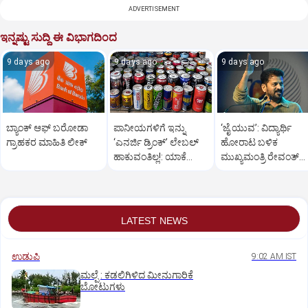
ADVERTISEMENT
ಇನ್ನಷ್ಟು ಸುದ್ದಿ ಈ ವಿಭಾಗದಿಂದ
9 days ago
9 days ago
9 days ago
ಬ್ಯಾಂಕ್ ಆಫ್ ಬರೋಡಾ
ಪಾನೀಯಗಳಿಗೆ ಇನ್ನು
‘ಜೈ ಯುವ’: ವಿದ್ಯಾರ್ಥಿ
ಗ್ರಾಹಕರ ಮಾಹಿತಿ ಲೀಕ್
‘ಎನರ್ಜಿ ಡ್ರಿಂಕ್’ ಲೇಬಲ್‌
ಹೋರಾಟ ಬಳಿಕ
ಹಾಕುವಂತಿಲ್ಲ!: ಯಾಕೆ
ಮುಖ್ಯಮಂತ್ರಿ ರೇವಂತ್‌
ನಿಷೇಧ?
ಹೊಸ ಘೋಷಣೆ
LATEST NEWS
ಉಡುಪಿ
9:02 AM IST
ಮಲ್ಪೆ : ಕಡಲಿಗಿಳಿದ ಮೀನುಗಾರಿಕೆ
ಬೋಟುಗಳು