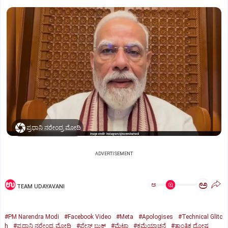
ಪ್ರಧಾನಿ ನರೇಂದ್ರ ಮೋದಿ
ADVERTISEMENT
ಅ
ಅ
TEAM UDAYAVANI
#PM Narendra Modi
#Facebook Video
#Meta
#Apologises
#Technical Glitc
h
#ಪ್ರಧಾನಿ ನರೇಂದ್ರ ಮೋದಿ
#ಫೇಸ್‌ ಬುಕ್‌
#ಮೆಟಾ
#ಕ್ಷಮೆಯಾಚನೆ
#ತಾಂತ್ರಿಕ ದೋಷ