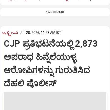
ADVERTISEMENT
ರಾಷ್ಟ್ರೀಯ
JUL 28, 2026, 11:23 AM IST
CJP ಪ್ರತಿಭಟನೆಯಲ್ಲಿ 2,873
ಅಪರಾಧ ಹಿನ್ನೆಲೆಯುಳ್ಳ
ಆರೋಪಿಗಳನ್ನು ಗುರುತಿಸಿದ
ದೆಹಲಿ ಪೊಲೀಸ್