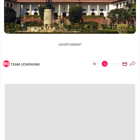
ADVERTISEMENT
ಅ
ಅ
TEAM UDAYAVANI