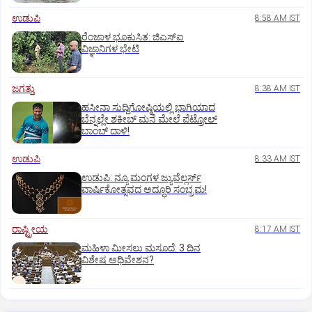
ಉಡುಪಿ
8:58 AM IST
ರೆಂಜಾಳ ಭೂಕುಸಿತ: ಜಿಎಸ್‌ಐ
ವಿಜ್ಞಾನಿಗಳ ಭೇಟಿ
ಜಗತ್ತು
8:38 AM IST
ಹಸೀನಾ ಸುದ್ದಿಗೋಷ್ಠಿಯಲ್ಲಿ ಭಾಗಿಯಾದ
ಬೆನ್ನಲ್ಲೇ ಶಕೀಬ್ ಮನೆ ಮೇಲೆ ಪೆಟ್ರೋಲ್
ಬಾಂಬ್ ದಾಳಿ!
ಉಡುಪಿ
8:33 AM IST
ಉಡುಪಿ: ನ್ಯೂ ಮಂಗಳ ಜ್ಯುವೆಲ್ಲರ್ಸ್
ವಾರ್ಷಿಕೋತ್ಸವದ ಅದ್ಧೂರಿ ಸಂಭ್ರಮ!
ರಾಷ್ಟ್ರೀಯ
8:17 AM IST
ಮಹಿಳಾ ಮೀಸಲು ಮಸೂದೆ: 3 ದಿನ
ವಿಶೇಷ ಅಧಿವೇಶನ?