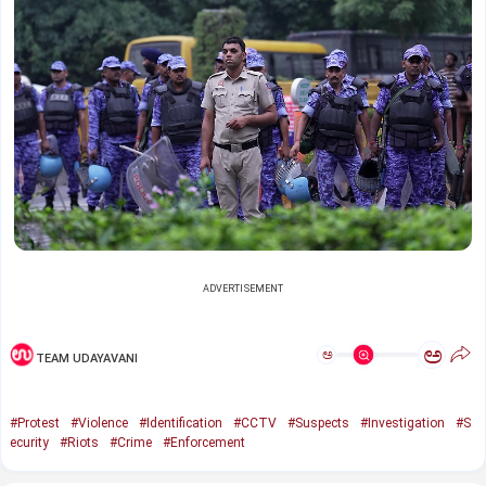
ADVERTISEMENT
ಅ
ಅ
TEAM UDAYAVANI
#Protest
#Violence
#Identification
#CCTV
#Suspects
#Investigation
#S
ecurity
#Riots
#Crime
#Enforcement