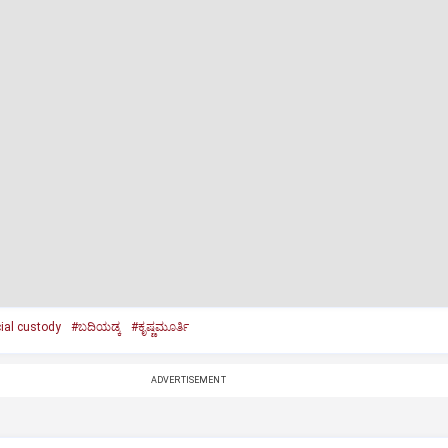
cial custody
#ಬದಿಯಡ್ಕ
#ಕೃಷ್ಣಮೂರ್ತಿ
ADVERTISEMENT