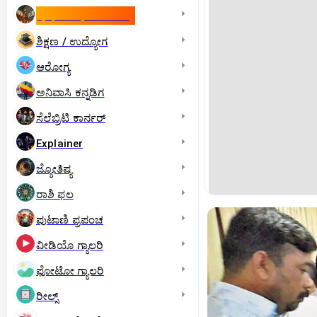
ಇಸ್ರೇಲ್- ಇರಾನ್‌ ಯುದ್ಧ
ಶಿಕ್ಷಣ / ಉದ್ಯೋಗ
ಆರೋಗ್ಯ
ಅನಿವಾಸಿ ಕನ್ನಡಿಗ
ಸೆಲೆಬ್ರಿಟಿ ಕಾರ್ನರ್‌
Explainer
ಜ್ಯೋತಿಷ್ಯ
ರಾಶಿ ಫಲ
ಪುಟಾಣಿ ಪ್ರಪಂಚ
ವೀಡಿಯೊ ಗ್ಯಾಲರಿ
ಫೋಟೋ ಗ್ಯಾಲರಿ
ರೀಲ್ಸ್