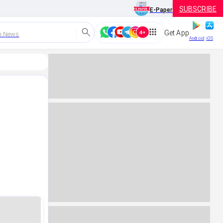
SUBSCRIBE
E-Paper
Get App
h News
Android
iOS