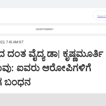
Searc
ADVERTISEMENT
022, 7:45 AM IST
 ದಂತ ವೈದ್ಯ ಡಾ| ಕೃಷ್ಣಮೂರ್ತಿ
ಾವು: ಐವರು ಆರೋಪಿಗಳಿಗೆ
ಗ ಬಂಧನ