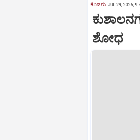
ಕೊಡಗು
JUL 29, 2026, 9
ಕುಶಾಲನಗರ
ಶೋಧ