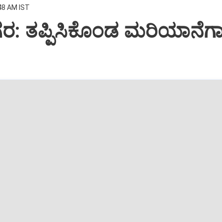
:48 AM IST
: ತಪ್ಪಿಸಿಕೊಂಡ ಮರಿಯಾನೆಗಾ