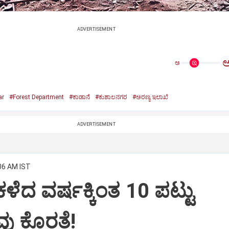
ADVERTISEMENT
ಅ
ar
#Forest Department
#ಕಾಡಾನೆ
#ಕುಶಾಲನಗರ
#ಅರಣ್ಯ ಇಲಾಖೆ
ADVERTISEMENT
:06 AM IST
ಳೆದ ವರ್ಷಕ್ಕಿಂತ 10 ಪಟ್ಟು
 ಕೊರತೆ!