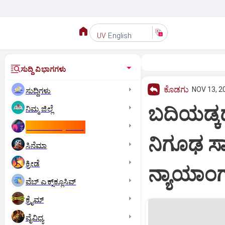
English
UV
ಸುದ್ದಿ ವಿಭಾಗಗಳು
ಕೊಡಗು
NOV 13, 2
ಸುದ್ದಿಗಳು
ಬದಿಯಡ್ಕದ
ನಿಮ್ಮ ಜಿಲ್ಲೆ
ಕಾಮನ್‌ ವೆಲ್ತ್‌ ಗೇಮ್ಸ್‌
ನಿಗೂಢ ಸ
ಸಿನೆಮಾ
ಕ್ರೀಡೆ
ನ್ಯಾಯಾಂ
ವೆಬ್ ಎಕ್ಸ್‌ಕ್ಲೂಸಿವ್
ಕ್ರೈಮ್
ವೈವಿಧ್ಯ