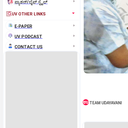
ಫ್ಯಾಶನ್/ಲೈಫ್‌ ಸ್ಟೈಲ್
UV OTHER LINKS
E-PAPER
UV PODCAST
CONTACT US
TEAM UDAYAVANI