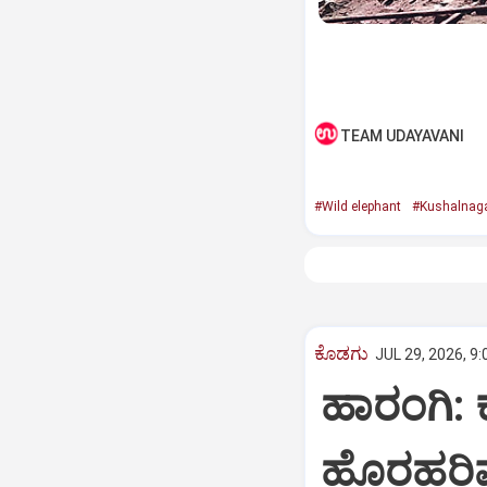
TEAM UDAYAVANI
#Wild elephant
#Kushalnag
ಕೊಡಗು
JUL 29, 2026, 9
ಹಾರಂಗಿ: ಕ
ಹೊರಹರಿವು