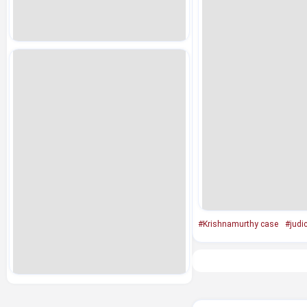
#Krishnamurthy case
#judi