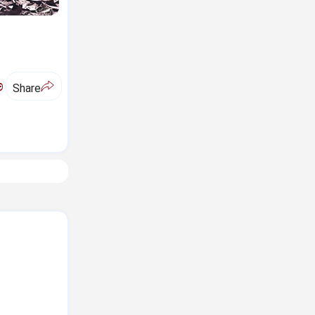
ಅ
Share