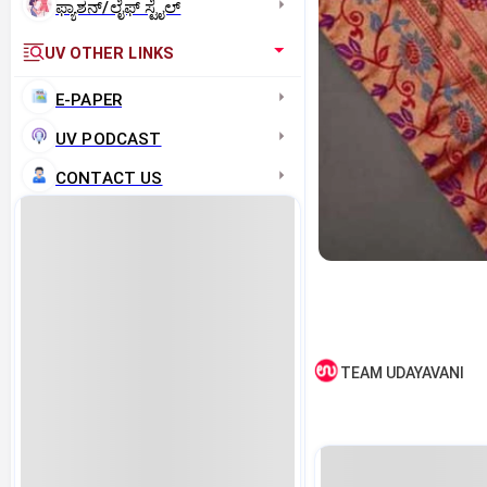
ಫ್ಯಾಶನ್/ಲೈಫ್‌ ಸ್ಟೈಲ್
UV OTHER LINKS
E-PAPER
UV PODCAST
CONTACT US
TEAM UDAYAVANI