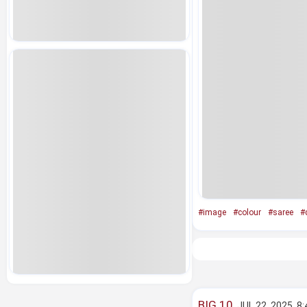
#image
#colour
#saree
#
BIG 10
JUL 22, 2025, 8