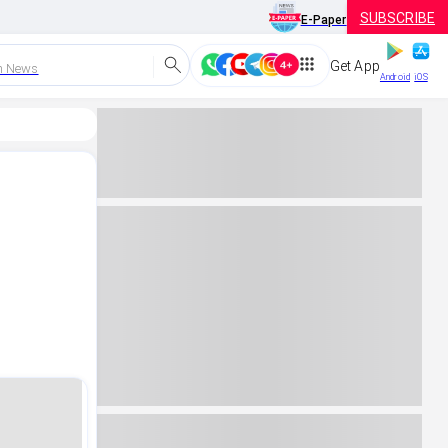
SUBSCRIBE
E-Paper
Get App
h News
Android
iOS