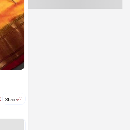
ಅ
Share