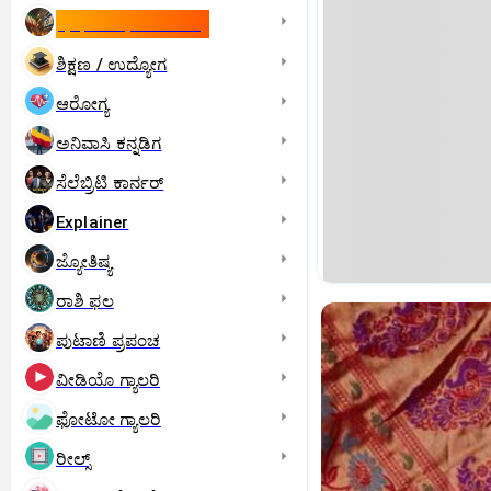
ಇಸ್ರೇಲ್- ಇರಾನ್‌ ಯುದ್ಧ
ಶಿಕ್ಷಣ / ಉದ್ಯೋಗ
ಆರೋಗ್ಯ
ಅನಿವಾಸಿ ಕನ್ನಡಿಗ
ಸೆಲೆಬ್ರಿಟಿ ಕಾರ್ನರ್‌
Explainer
ಜ್ಯೋತಿಷ್ಯ
ರಾಶಿ ಫಲ
ಪುಟಾಣಿ ಪ್ರಪಂಚ
ವೀಡಿಯೊ ಗ್ಯಾಲರಿ
ಫೋಟೋ ಗ್ಯಾಲರಿ
ರೀಲ್ಸ್