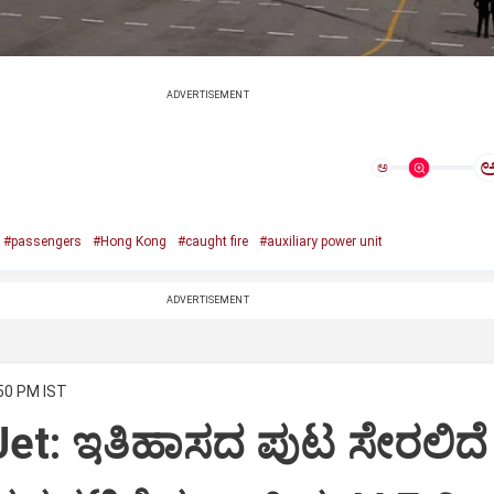
ADVERTISEMENT
ಅ
#passengers
#Hong Kong
#caught fire
#auxiliary power unit
ADVERTISEMENT
:50 PM IST
Jet: ಇತಿಹಾಸದ ಪುಟ ಸೇರಲಿದೆ