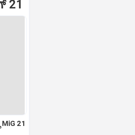
್‌ 21
ಿ MiG 21