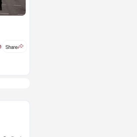
ಅ
Share