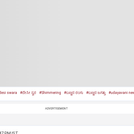
desi swara
#ದೇಸೀ ಸ್ವರ
#Shimmering
#ಬಣ್ಣದ ರಂಗು
#ಬಣ್ಣದ ಜಗತ್ತು
#udayavani ne
ADVERTISEMENT
:47 PM IST