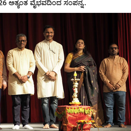
6 ಅತ್ಯಂತ ವೈಭವದಿಂದ ಸಂಪನ್ನ..