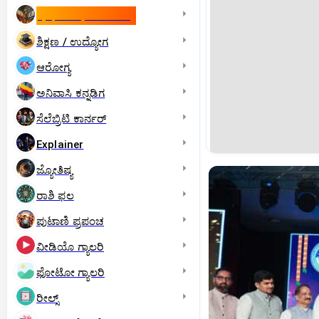
ಇಸ್ರೇಲ್- ಇರಾನ್‌ ಯುದ್ಧ
ಶಿಕ್ಷಣ / ಉದ್ಯೋಗ
ಆರೋಗ್ಯ
ಅನಿವಾಸಿ ಕನ್ನಡಿಗ
ಸೆಲೆಬ್ರಿಟಿ ಕಾರ್ನರ್‌
Explainer
ಜ್ಯೋತಿಷ್ಯ
ರಾಶಿ ಫಲ
ಪುಟಾಣಿ ಪ್ರಪಂಚ
ವೀಡಿಯೊ ಗ್ಯಾಲರಿ
ಫೋಟೋ ಗ್ಯಾಲರಿ
ರೀಲ್ಸ್