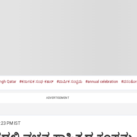
ngh Qatar
#ಕರ್ನಾಟಕ ಸಂಘ ಕತಾರ್‌
#ವಾರ್ಷಿಕ ಸಂಭ್ರಮ
#annual celebration
#ವಸಂತೋತ
ADVERTISEMENT
5:23 PM IST