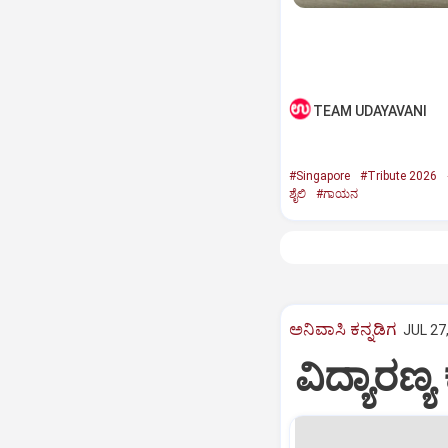
TEAM UDAYAVANI
#Singapore
#Tribute 2026
ಶೈಲಿ
#ಗಾಯನ
ಅನಿವಾಸಿ ಕನ್ನಡಿಗ
JUL 27
ವಿದ್ಯಾರಣ್