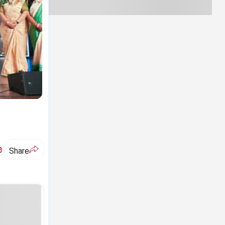
ಅ
Share