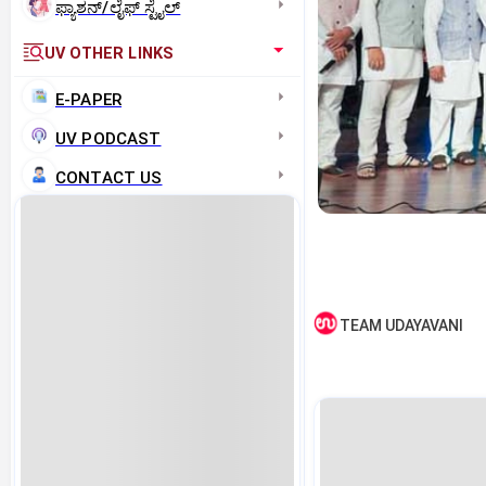
ಫ್ಯಾಶನ್/ಲೈಫ್‌ ಸ್ಟೈಲ್
UV OTHER LINKS
E-PAPER
UV PODCAST
CONTACT US
TEAM UDAYAVANI