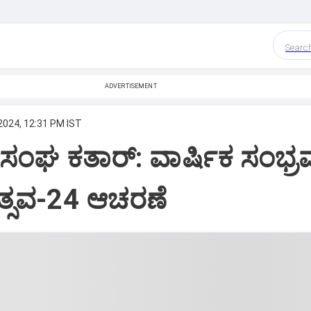
Searc
ADVERTISEMENT
2024, 12:31 PM IST
ಸಂಘ ಕತಾರ್‌: ವಾರ್ಷಿಕ ಸಂಭ್
ಸವ-24 ಆಚರಣೆ