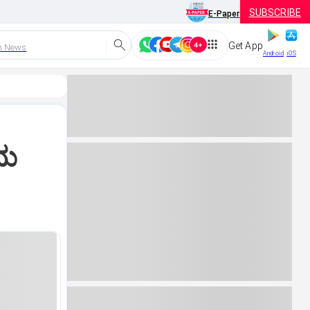
SUBSCRIBE
E-Paper
Get App
h News
Android
iOS
ರಮ