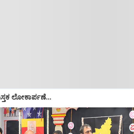
ುಸ್ತಕ ಲೋಕಾರ್ಪಣೆ...