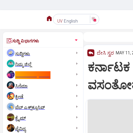
English
UV
ಸುದ್ದಿ ವಿಭಾಗಗಳು
ದೇಸಿ ಸ್ವರ
MAY 11, 
ಸುದ್ದಿಗಳು
ಕರ್ನಾಟಕ 
ನಿಮ್ಮ ಜಿಲ್ಲೆ
ಕಾಮನ್‌ ವೆಲ್ತ್‌ ಗೇಮ್ಸ್‌
ವಸಂತೋತ್
ಸಿನೆಮಾ
ಕ್ರೀಡೆ
ವೆಬ್ ಎಕ್ಸ್‌ಕ್ಲೂಸಿವ್
ಕ್ರೈಮ್
ವೈವಿಧ್ಯ