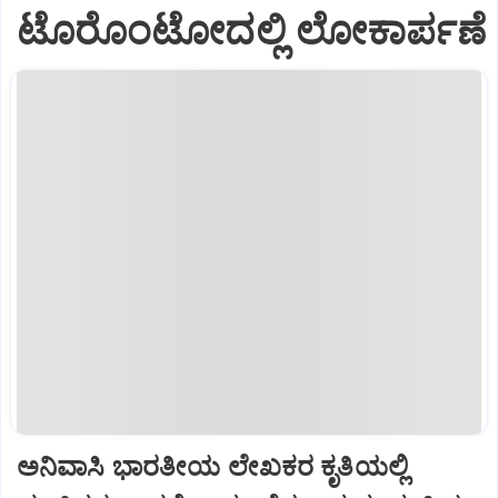
ಟೊರೊಂಟೋದಲ್ಲಿ ಲೋಕಾರ್ಪಣೆ
ಅನಿವಾಸಿ ಭಾರತೀಯ ಲೇಖಕರ ಕೃತಿಯಲ್ಲಿ