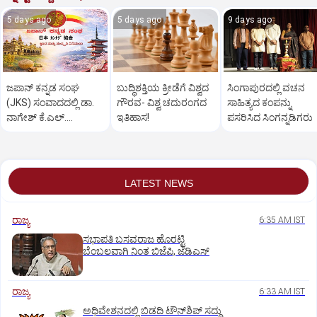
5 days ago
5 days ago
9 days ago
ಜಪಾನ್‌ ಕನ್ನಡ ಸಂಘ
ಬುದ್ಧಿಶಕ್ತಿಯ ಕ್ರೀಡೆಗೆ ವಿಶ್ವದ
ಸಿಂಗಾಪುರದಲ್ಲಿ ವಚನ
(JKS) ಸಂವಾದದಲ್ಲಿ ಡಾ.
ಗೌರವ- ವಿಶ್ವ ಚದುರಂಗದ
ಸಾಹಿತ್ಯದ ಕಂಪನ್ನು
ನಾಗೇಶ್‌ ಕೆ.ಎಲ್‌.
ಇತಿಹಾಸ!
ಪಸರಿಸಿದ ಸಿಂಗನ್ನಡಿಗರು
ಅರ್ಥಪೂರ್ಣ ಉಪನ್ಯಾಸ
LATEST NEWS
ರಾಜ್ಯ
6:35 AM IST
ಸಭಾಪತಿ ಬಸವರಾಜ ಹೊರಟ್ಟಿ
ಬೆಂಬಲವಾಗಿ ನಿಂತ ಬಿಜೆಪಿ, ಜೆಡಿಎಸ್
ರಾಜ್ಯ
6:33 AM IST
ಅಧಿವೇಶನದಲ್ಲಿ ಬಿಡದಿ ಟೌನ್‌ಶಿಪ್‌ ಸದ್ದು