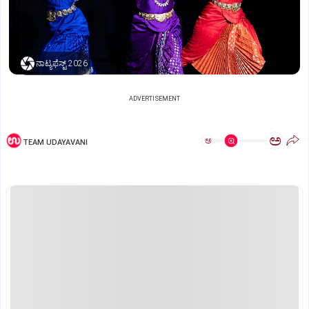
ನಾಟ್ಯಫೆಸ್ಟ್‌ 2026
ADVERTISEMENT
ಅ
ಅ
TEAM UDAYAVANI