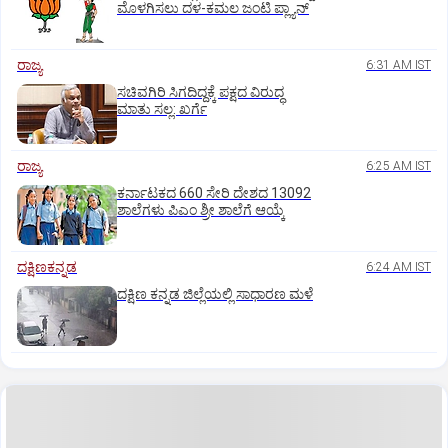
ಮೊಳಗಿಸಲು ದಳ-ಕಮಲ ಜಂಟಿ ಪ್ಲ್ಯಾನ್‌
ರಾಜ್ಯ
6:31 AM IST
ಸಚಿವಗಿರಿ ಸಿಗದಿದ್ದಕ್ಕೆ ಪಕ್ಷದ ವಿರುದ್ಧ
ಮಾತು ಸಲ್ಲ: ಖರ್ಗೆ
ರಾಜ್ಯ
6:25 AM IST
ಕರ್ನಾಟಕದ 660 ಸೇರಿ ದೇಶದ 13092
ಶಾಲೆಗಳು ಪಿಎಂ ಶ್ರೀ ಶಾಲೆಗೆ ಆಯ್ಕೆ
ದಕ್ಷಿಣಕನ್ನಡ
6:24 AM IST
ದಕ್ಷಿಣ ಕನ್ನಡ ಜಿಲ್ಲೆಯಲ್ಲಿ ಸಾಧಾರಣ ಮಳೆ