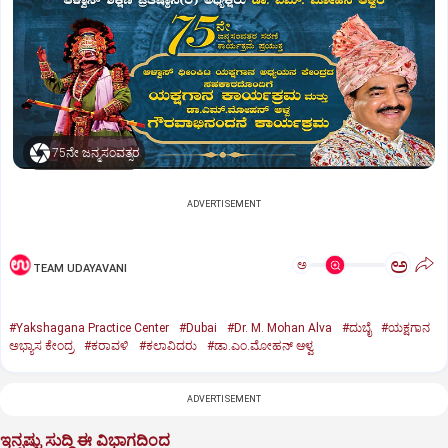
75ನೇ ಜನ್ಮಸಂವತ್ಸರ
ADVERTISEMENT
ಅ
ಅ
TEAM UDAYAVANI
#Yakshagana Practice Center
#Dubai
#Dr. M. Mohan Alva
#ದುಬೈ
#ಯಕ್ಷಗಾನ
ಅಭ್ಯಾಸ ಕೇಂದ್ರ
#ಕರಾವಳಿ
#ಕಲಾವಿದರು
#ಡಾ.ಎಂ.ಮೋಹನ್‌ ಆಳ್ವ
ADVERTISEMENT
ಇನ್ನಷ್ಟು ಸುದ್ದಿ ಈ ವಿಭಾಗದಿಂದ