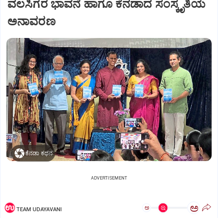
ವಲಸಿಗರ ಭಾವನೆ ಹಾಗೂ ಕೆನಡಾದ ಸಂಸ್ಕೃತಿಯ
ಅನಾವರಣ
ಕೆನಡಾ ಕಥನ
ADVERTISEMENT
ಅ
ಅ
TEAM UDAYAVANI