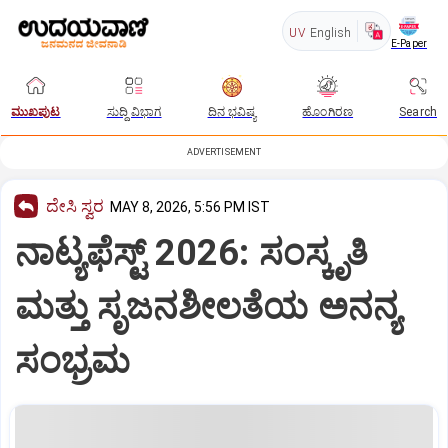
UV
English
E-Paper
ಮುಖಪುಟ
ಸುದ್ದಿ ವಿಭಾಗ
ದಿನ ಭವಿಷ್ಯ
ಹೊಂಗಿರಣ
Search
ADVERTISEMENT
ದೇಸಿ ಸ್ವರ
MAY 8, 2026, 5:56 PM IST
ನಾಟ್ಯಫೆಸ್ಟ್‌ 2026: ಸಂಸ್ಕೃತಿ
ಮತ್ತು ಸೃಜನಶೀಲತೆಯ ಅನನ್ಯ
ಸಂಭ್ರಮ