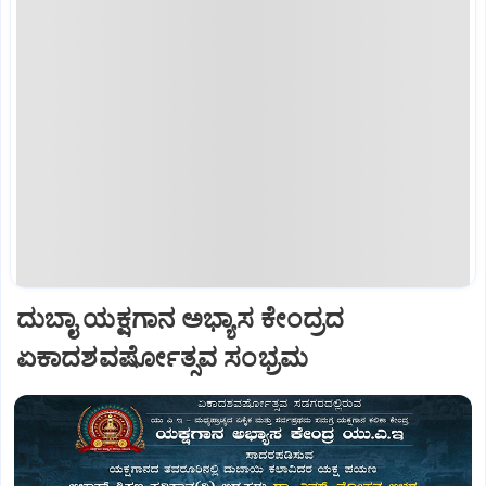
ದುಬಾೖ ಯಕ್ಷಗಾನ ಅಭ್ಯಾಸ ಕೇಂದ್ರದ
ಏಕಾದಶವರ್ಷೋತ್ಸವ ಸಂಭ್ರಮ