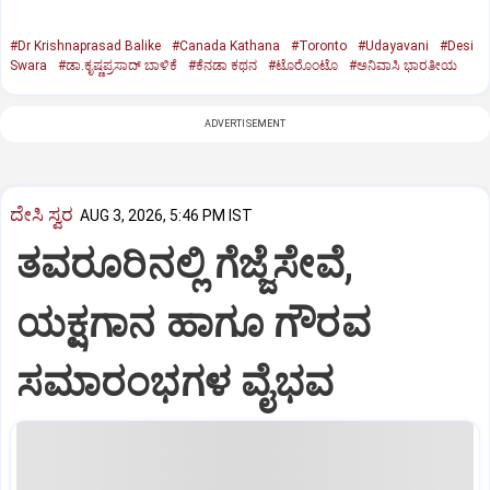
#Dr Krishnaprasad Balike
#Canada Kathana
#Toronto
#Udayavani
#Desi
Swara
#ಡಾ.ಕೃಷ್ಣಪ್ರಸಾದ್‌ ಬಾಳಿಕೆ
#ಕೆನಡಾ ಕಥನ
#ಟೊರೊಂಟೊ
#ಅನಿವಾಸಿ ಭಾರತೀಯ
ADVERTISEMENT
ದೇಸಿ ಸ್ವರ
AUG 3, 2026, 5:46 PM IST
ತವರೂರಿನಲ್ಲಿ ಗೆಜ್ಜೆಸೇವೆ,
ಯಕ್ಷಗಾನ ಹಾಗೂ ಗೌರವ
ಸಮಾರಂಭಗಳ ವೈಭವ