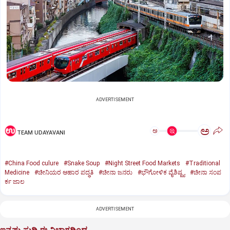
ADVERTISEMENT
ಅ
ಅ
TEAM UDAYAVANI
#China Food culure
#Snake Soup
#Night Street Food Markets
#Traditional
Medicine
#ಚೀನಿಯರ ಆಹಾರ ಪದ್ಧತಿ
#ಚೀನಾ ಜನರು
#ಭೌಗೋಳಿಕ ವೈಶಿಷ್ಟ್ಯ
#ಚೀನಾ ಸಂಪ
ರ್ಕ ಜಾಲ
ADVERTISEMENT