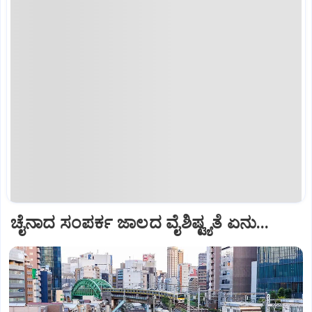
ಚೈನಾದ ಸಂಪರ್ಕ ಜಾಲದ ವೈಶಿಷ್ಟ್ಯತೆ ಏನು...