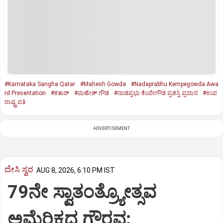
#Karnataka Sangha Qatar
#Mahesh Gowda
#Nadaprabhu Kempegowda Awa
rd Presentation
#ಕತಾರ್‌
#ಮಹೇಶ್‌ ಗೌಡ
#ನಾಡಪ್ರಭು ಕೆಂಪೇಗೌಡ ಪ್ರಶಸ್ತಿ ಪ್ರದಾನ
#ಉಪ
ರಾಷ್ಟ್ರಪತಿ
ADVERTISEMENT
ದೇಸಿ ಸ್ವರ
AUG 8, 2026, 6:10 PM IST
79ನೇ ಸ್ವಾತಂತ್ರ್ಯೋತ್ಸವ
ಅಮೆರಿಕದ ಗೌರವ: