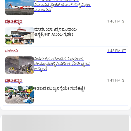
ವಿಮಾನದ ಪೈಲಟ್‌ ಡೋಪ್‌ ಟೆಸ್ಟ್‌ ವಿಫಲ:
ಮೂಲಗಳು
ದಕ್ಷಿಣಕನ್ನಡ
1:46 PM IST
ಮಾದರಿಯಾಗಿದ್ದ ಸಮುದಾಯ
ಆಸ್ಪತ್ರೆಗೀಗ ಸಿಬಂದಿ ಗ್ರಹಣ
ಬೆಳಗಾವಿ
1:43 PM IST
ನಿಡಗಲ್‌ನ ಐತಿಹಾಸಿಕ ‘ಸಿದ್ಧಗುಂಡ’
ದೇವಸ್ಥಾನದಲ್ಲಿ ಶಿವಲಿಂಗ, ನಂದಿ ಧ್ವಂಸ:
ಆಕ್ರೋಶ
ದಕ್ಷಿಣಕನ್ನಡ
1:41 PM IST
ಕಡಬದ ಮುಖ್ಯ ರಸ್ತೆಯೇ ಸಂತೆಕಟ್ಟೆ !