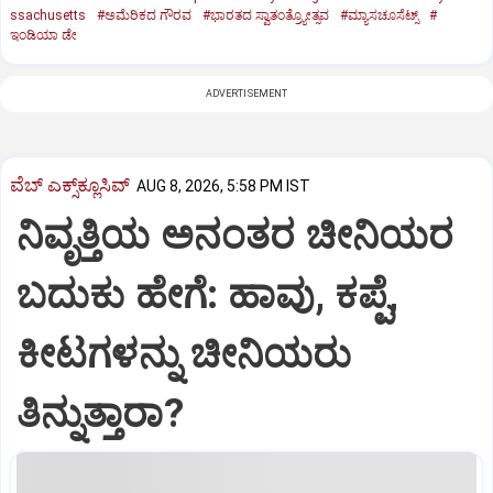
ssachusetts
#ಅಮೆರಿಕದ ಗೌರವ
#ಭಾರತದ ಸ್ವಾತಂತ್ರ್ಯೋತ್ಸವ
#ಮ್ಯಾಸಚೂಸೆಟ್ಸ್‌
#
ಇಂಡಿಯಾ ಡೇ
ADVERTISEMENT
ವೆಬ್ ಎಕ್ಸ್‌ಕ್ಲೂಸಿವ್
AUG 8, 2026, 5:58 PM IST
ನಿವೃತ್ತಿಯ ಅನಂತರ ಚೀನಿಯರ
ಬದುಕು ಹೇಗೆ: ಹಾವು, ಕಪ್ಪೆ,
ಕೀಟಗಳನ್ನು ಚೀನಿಯರು
ತಿನ್ನುತ್ತಾರಾ?