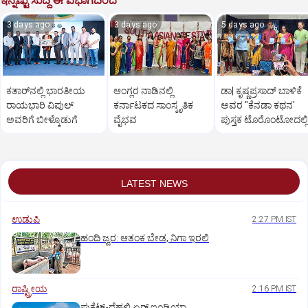
ಇನ್ನಷ್ಟು ಸುದ್ದಿ ಈ ವಿಭಾಗದಿಂದ
3 days ago
3 days ago
5 days ago
ಕತಾರ್‌ನಲ್ಲಿ ಭಾರತೀಯ
ಆಂಗ್ಲರ ನಾಡಿನಲ್ಲಿ
ಡಾ| ಕೃಷ್ಣಪ್ರಸಾದ್‌ ಬಾಳಿಕೆ
ರಾಯಭಾರಿ ವಿಪುಲ್‌
ಕರ್ನಾಟಕದ ಸಾಂಸ್ಕೃತಿಕ‌
ಅವರ "ಕೆನಡಾ ಕಥನ'
ಅವರಿಗೆ ಬೀಳ್ಕೊಡುಗೆ
ವೈಭವ
ಪುಸ್ತಕ ಟೊರೊಂಟೋದಲ್ಲಿ
ಲೋಕಾರ್ಪಣೆ
LATEST NEWS
ಉಡುಪಿ
2:27 PM IST
ಹಂದಿ ಜ್ವರ: ಆತಂಕ ಬೇಡ, ನಿಗಾ ಇರಲಿ
ರಾಷ್ಟ್ರೀಯ
2:16 PM IST
ಫುಕೆಟ್‌-ದೆಹಲಿ ಏರ್‌ ಇಂಡಿಯಾ