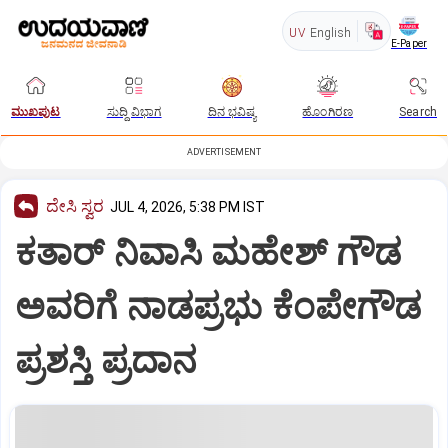
UV
English
E-Paper
ಮುಖಪುಟ
ಸುದ್ದಿ ವಿಭಾಗ
ದಿನ ಭವಿಷ್ಯ
ಹೊಂಗಿರಣ
Search
ADVERTISEMENT
ದೇಸಿ ಸ್ವರ
JUL 4, 2026, 5:38 PM IST
ಕತಾರ್‌ ನಿವಾಸಿ ಮಹೇಶ್‌ ಗೌಡ
ಅವರಿಗೆ ನಾಡಪ್ರಭು ಕೆಂಪೇಗೌಡ
ಪ್ರಶಸ್ತಿ ಪ್ರದಾನ