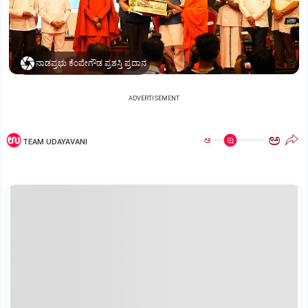
ನಾಡಪ್ರಭು ಕೆಂಪೇಗೌಡ ಪ್ರಶಸ್ತಿ ಪ್ರದಾನ
ADVERTISEMENT
ಅ
ಅ
TEAM UDAYAVANI