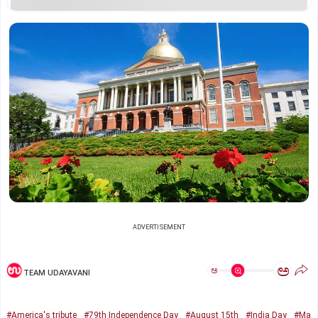
ADVERTISEMENT
ಅ
ಅ
TEAM UDAYAVANI
#America's tribute
#79th Independence Day
#August 15th
#India Day
#Ma