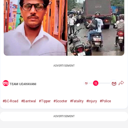
ADVERTISEMENT
ಅ
ಅ
TEAM UDAYAVANI
#BC-Road
#Bantwal
#Tipper
#Scooter
#Fatality
#Injury
#Police
ADVERTISEMENT