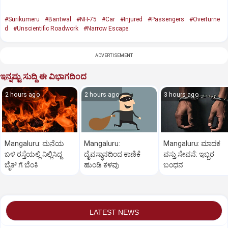
#Surikumeru
#Bantwal
#NH-75
#Car
#Injured
#Passengers
#Overturne
d
#Unscientific Roadwork
#Narrow Escape.
ADVERTISEMENT
ಇನ್ನಷ್ಟು ಸುದ್ದಿ ಈ ವಿಭಾಗದಿಂದ
2 hours ago
2 hours ago
3 hours ago
Mangaluru: ಮನೆಯ
Mangaluru:
Mangaluru: ಮಾದಕ
ಬಳಿ ರಸ್ತೆಯಲ್ಲಿ ನಿಲ್ಲಿಸಿದ್ದ
ದೈವಸ್ಥಾನದಿಂದ ಕಾಣಿಕೆ
ವಸ್ತು ಸೇವನೆ: ಇಬ್ಬರ
ಬೈಕ್ ಗೆ ಬೆಂಕಿ
ಹುಂಡಿ ಕಳವು
ಬಂಧನ
LATEST NEWS