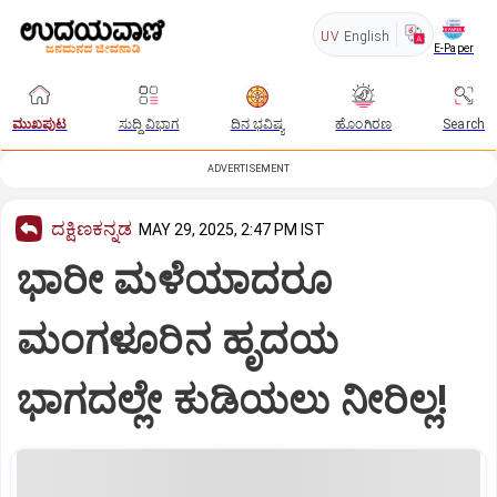
UV
English
E-Paper
ಮುಖಪುಟ
ಸುದ್ದಿ ವಿಭಾಗ
ದಿನ ಭವಿಷ್ಯ
ಹೊಂಗಿರಣ
Search
ADVERTISEMENT
ದಕ್ಷಿಣಕನ್ನಡ
MAY 29, 2025, 2:47 PM IST
ಭಾರೀ ಮಳೆಯಾದರೂ
ಮಂಗಳೂರಿನ ಹೃದಯ
ಭಾಗದಲ್ಲೇ ಕುಡಿಯಲು ನೀರಿಲ್ಲ!