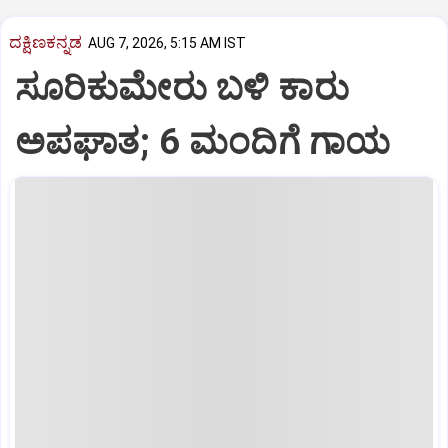
ದಕ್ಷಿಣಕನ್ನಡ
AUG 7, 2026, 5:15 AM IST
ಸೂರಿಕುಮೇರು ಬಳಿ ಕಾರು
ಅಪಘಾತ; 6 ಮಂದಿಗೆ ಗಾಯ