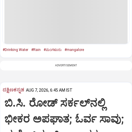
#Drinking Water
#Rain
#ಮಂಗಳೂರು
#mangalore
ADVERTISEMENT
ದಕ್ಷಿಣಕನ್ನಡ
AUG 7, 2026, 6:45 AM IST
ಬಿ.ಸಿ. ರೋಡ್‌ ಸರ್ಕಲ್‌ನಲ್ಲಿ
ಭೀಕರ ಅಪಘಾತ; ಓರ್ವ ಸಾವು;