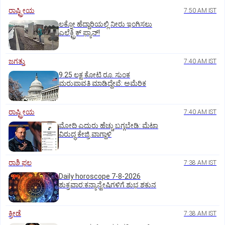
ರಾಷ್ಟ್ರೀಯ
7:50 AM IST
ಲಕ್ನೋ ಹೆದ್ದಾರಿಯಲ್ಲಿ ನೀರು ಇಂಗಿಸಲು
ಎಲೆಕ್ಟ್ರಿಕ್‌ ಫ್ಯಾನ್‌!
ಜಗತ್ತು
7:40 AM IST
9.25 ಲಕ್ಷ ಕೋಟಿ ರೂ. ಸುಂಕ
ಮರುಪಾವತಿ ಮಾಡಿದ್ದೇವೆ: ಅಮೆರಿಕ
ರಾಷ್ಟ್ರೀಯ
7:40 AM IST
ಮೋದಿ ಎದುರು ಹೆಚ್ಚು ಬಗ್ಗಬೇಡಿ: ಮೆಟಾ
ವಿರುದ್ಧ ಕೇಜ್ರಿ ವಾಗ್ದಾಳಿ
ರಾಶಿ ಫಲ
7:38 AM IST
Daily horoscope 7-8-2026
ಶುಕ್ರವಾರ:ಕನ್ಯಾನ್ವೇಷಿಗಳಿಗೆ ಶುಭ ಶಕುನ
ಕ್ರೀಡೆ
7:38 AM IST