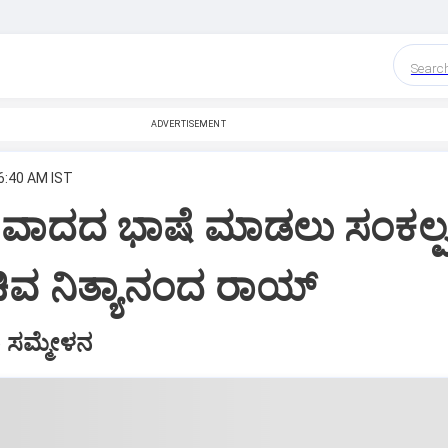
Searc
ADVERTISEMENT
 6:40 AM IST
ಂವಾದದ ಭಾಷೆ ಮಾಡಲು ಸಂಕಲ್ಪ
ಚಿವ ನಿತ್ಯಾನಂದ ರಾಯ್‌
 ಸಮ್ಮೇಳನ