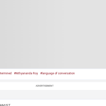
termined
#Nithyananda Roy
#language of conversation
ADVERTISEMENT
 AM IST