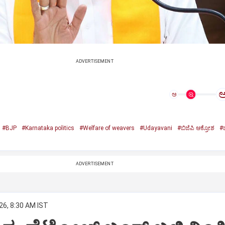
ADVERTISEMENT
ಅ
#BJP
#Karnataka politics
#Welfare of weavers
#Udayavani
#ಬಿಜೆಪಿ ಆಕ್ರೋಶ
#ಬ
ADVERTISEMENT
26, 8:30 AM IST