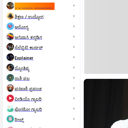
ಇಸ್ರೇಲ್- ಇರಾನ್‌ ಯುದ್ಧ
ಶಿಕ್ಷಣ / ಉದ್ಯೋಗ
ಆರೋಗ್ಯ
ಅನಿವಾಸಿ ಕನ್ನಡಿಗ
ಸೆಲೆಬ್ರಿಟಿ ಕಾರ್ನರ್‌
Explainer
ಜ್ಯೋತಿಷ್ಯ
ರಾಶಿ ಫಲ
ಪುಟಾಣಿ ಪ್ರಪಂಚ
ವೀಡಿಯೊ ಗ್ಯಾಲರಿ
ಫೋಟೋ ಗ್ಯಾಲರಿ
ರೀಲ್ಸ್