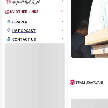
ಫ್ಯಾಶನ್/ಲೈಫ್‌ ಸ್ಟೈಲ್
UV OTHER LINKS
E-PAPER
UV PODCAST
CONTACT US
TEAM UDAYAVANI