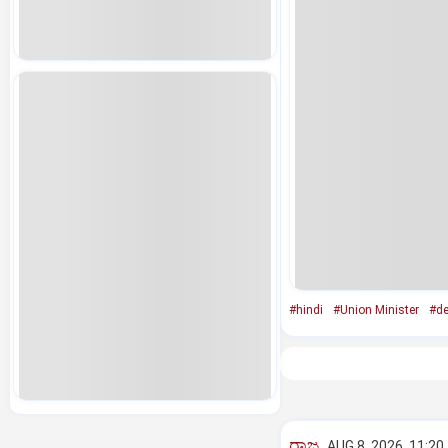
#hindi
#Union Minister
#de
ರಾಜ್ಯ
AUG 8, 2026, 11:20