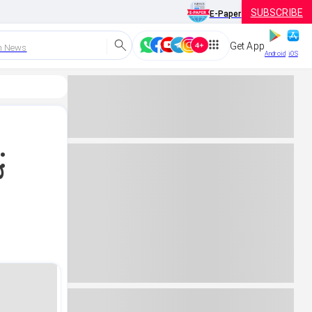
SUBSCRIBE
E-Paper
Get App
h News
Android
iOS
: