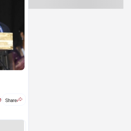
ಅ
Share