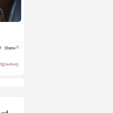
ಅ
Share
ಿವೈ ವಿಜಯೇಂದ್ರ