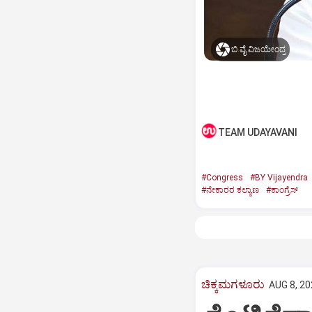
ಬಿ.ವೈ.ವಿಜಯೇಂದ್ರ
TEAM UDAYAVANI
#Congress
#BY Vijayendra
#ನೇಕಾರರ ಕಲ್ಯಾಣ
#ಕಾಂಗ್ರೆಸ್‌
ಚಿಕ್ಕಮಗಳೂರು
AUG 8, 20