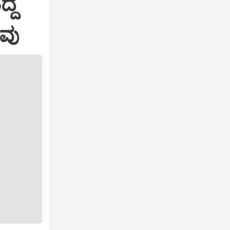
ದ್ದ
ಾವು