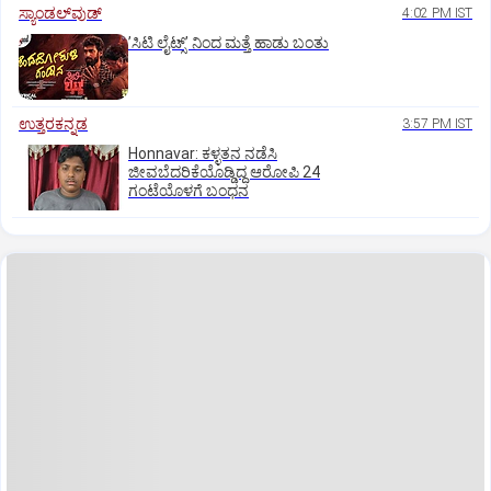
ಸ್ಯಾಂಡಲ್‌ವುಡ್‌
4:02 PM IST
ʼಸಿಟಿ ಲೈಟ್ಸ್‌ʼ ನಿಂದ ಮತ್ತೆ ಹಾಡು ಬಂತು
ಉತ್ತರಕನ್ನಡ
3:57 PM IST
Honnavar: ಕಳ್ಳತನ ನಡೆಸಿ
ಜೀವಬೆದರಿಕೆಯೊಡ್ಡಿದ್ದ ಆರೋಪಿ 24
ಗಂಟೆಯೊಳಗೆ ಬಂಧನ