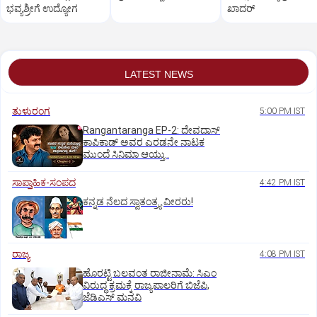
ಭವ್ಯಶ್ರೀಗೆ ಉದ್ಯೋಗ
ಖಾದರ್
LATEST NEWS
ತುಳುರಂಗ
5:00 PM IST
Rangantaranga EP-2: ದೇವದಾಸ್
ಕಾಪಿಕಾಡ್‌ ಅವರ ಎರಡನೇ ನಾಟಕ
ಮುಂದೆ ಸಿನಿಮಾ ಆಯ್ತು..
ಸಾಪ್ತಾಹಿಕ-ಸಂಪದ
4:42 PM IST
ಕನ್ನಡ ನೆಲದ ಸ್ವಾತಂತ್ರ್ಯ ವೀರರು!
ರಾಜ್ಯ
4:08 PM IST
ಹೊರಟ್ಟಿ ಬಲವಂತ ರಾಜೀನಾಮೆ: ಸಿಎಂ
ವಿರುದ್ಧ ಕ್ರಮಕ್ಕೆ ರಾಜ್ಯಪಾಲರಿಗೆ ಬಿಜೆಪಿ,
ಜೆಡಿಎಸ್ ಮನವಿ