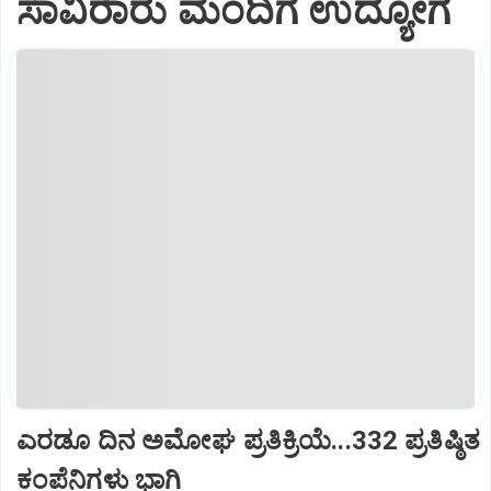
ಸಾವಿರಾರು ಮಂದಿಗೆ ಉದ್ಯೋಗ
ಎರಡೂ ದಿನ ಅಮೋಘ ಪ್ರತಿಕ್ರಿಯೆ...332 ಪ್ರತಿಷ್ಠಿತ
ಕಂಪೆನಿಗಳು ಭಾಗಿ