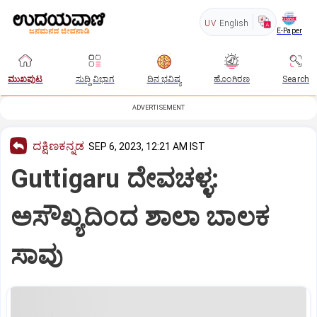
UV
English
E-Paper
ಮುಖಪುಟ
ಸುದ್ದಿ ವಿಭಾಗ
ದಿನ ಭವಿಷ್ಯ
ಹೊಂಗಿರಣ
Search
ADVERTISEMENT
ದಕ್ಷಿಣಕನ್ನಡ
SEP 6, 2023, 12:21 AM IST
Guttigaru ದೇವಚಳ್ಳ:
ಅಸೌಖ್ಯದಿಂದ ಶಾಲಾ ಬಾಲಕ
ಸಾವು