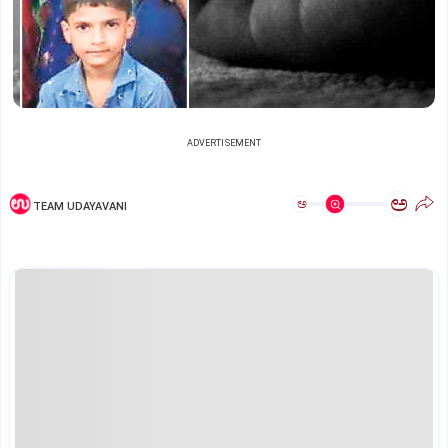
ADVERTISEMENT
ಅ
ಅ
TEAM UDAYAVANI