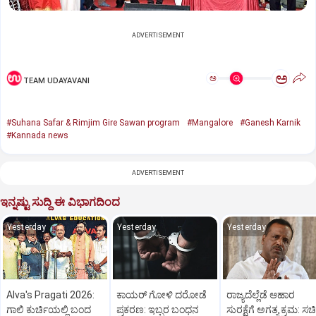
ADVERTISEMENT
ಅ
ಅ
TEAM UDAYAVANI
#Suhana Safar & Rimjim Gire Sawan program
#Mangalore
#Ganesh Karnik
#Kannada news
ADVERTISEMENT
ಇನ್ನಷ್ಟು ಸುದ್ದಿ ಈ ವಿಭಾಗದಿಂದ
Yesterday
Yesterday
Yesterday
Alva's Pragati 2026:
ಕಾಯರ್ ಗೋಳಿ ದರೋಡೆ
ರಾಜ್ಯದೆಲ್ಲೆಡೆ ಆಹಾರ
ಗಾಲಿ ಕುರ್ಚಿಯಲ್ಲಿ ಬಂದ
ಪ್ರಕರಣ: ಇಬ್ಬರ ಬಂಧನ
ಸುರಕ್ಷೆಗೆ ಅಗತ್ಯ ಕ್ರಮ: ಸ