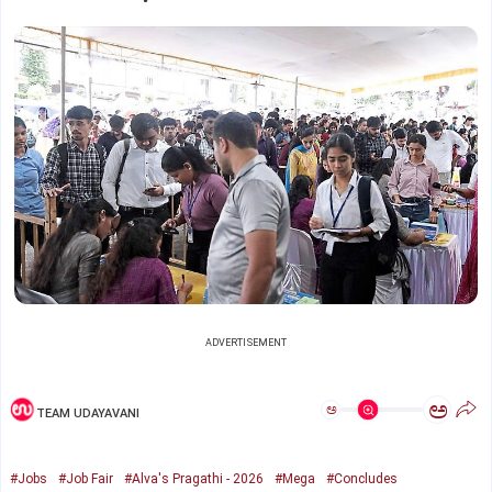
ADVERTISEMENT
ಅ
ಅ
TEAM UDAYAVANI
#Jobs
#Job Fair
#Alva's Pragathi - 2026
#Mega
#Concludes