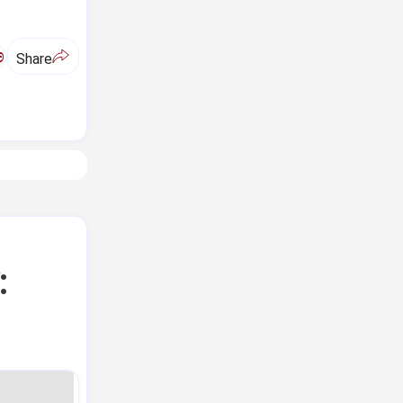
ಅ
Share
: