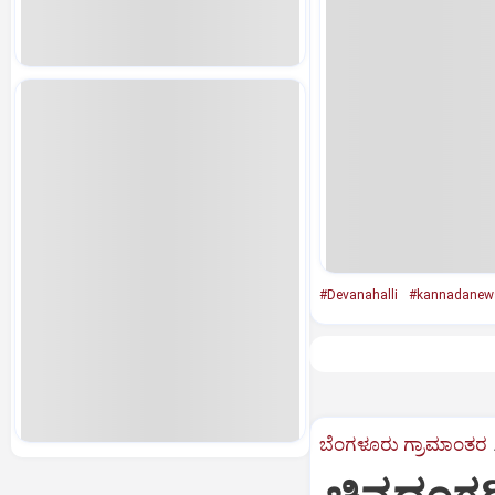
#Devanahalli
#kannadanew
ಬೆಂಗಳೂರು ಗ್ರಾಮಾಂತರ