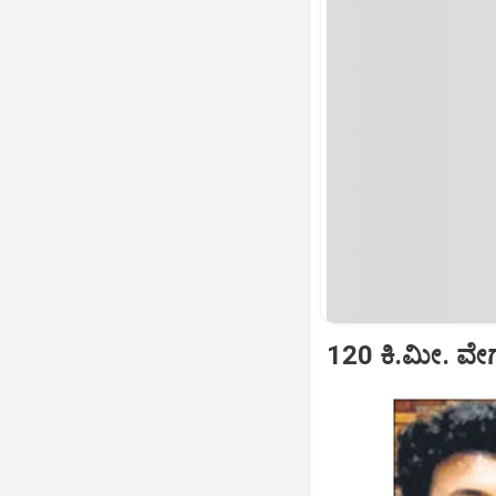
120 ಕಿ.ಮೀ. ವೇಗ,