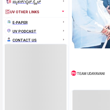
ಫ್ಯಾಶನ್/ಲೈಫ್‌ ಸ್ಟೈಲ್
UV OTHER LINKS
E-PAPER
UV PODCAST
CONTACT US
TEAM UDAYAVANI