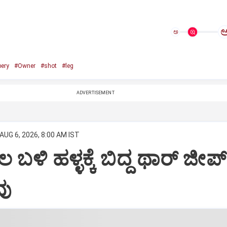
ಅ
bery
#Owner
#shot
#leg
ADVERTISEMENT
AUG 6, 2026, 8:00 AM IST
ಳಿ ಹಳ್ಳಕ್ಕೆ ಬಿದ್ದ ಥಾರ್‌ ಜೀಪ್‌
ವು