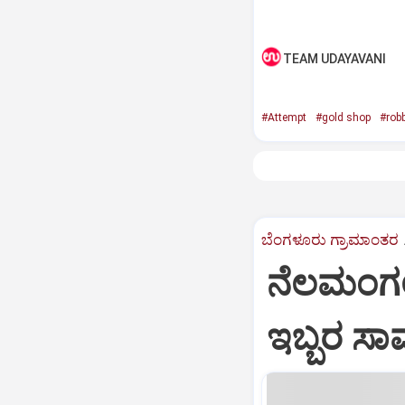
TEAM UDAYAVANI
#Attempt
#gold shop
#rob
ಬೆಂಗಳೂರು ಗ್ರಾಮಾಂತರ
ನೆಲಮಂಗಲ ಬ
ಇಬ್ಬರ ಸಾ