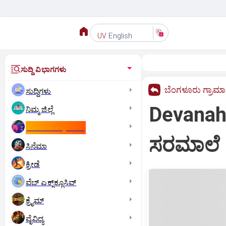
English
UV
ಸುದ್ದಿ ವಿಭಾಗಗಳು
ಬೆಂಗಳೂರು ಗ್ರಾಮ
ಸುದ್ದಿಗಳು
Devanahal
ನಿಮ್ಮ ಜಿಲ್ಲೆ
ಕಾಮನ್‌ ವೆಲ್ತ್‌ ಗೇಮ್ಸ್‌
ಸರಮಾಲೆ
ಸಿನೆಮಾ
ಕ್ರೀಡೆ
ವೆಬ್ ಎಕ್ಸ್‌ಕ್ಲೂಸಿವ್
ಕ್ರೈಮ್
ವೈವಿಧ್ಯ