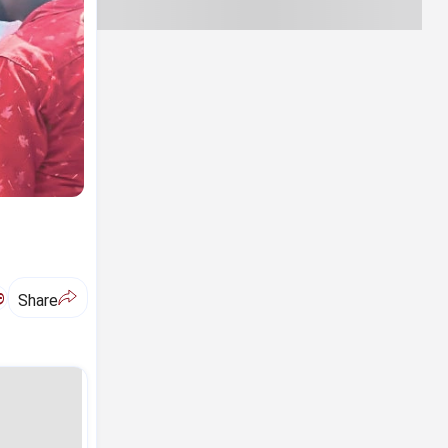
ಅ
Share