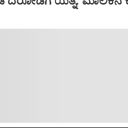
ಡಿ ದರೋಡೆಗೆ ಯತ್ನ: ಮಾಲಿಕನ ಕ