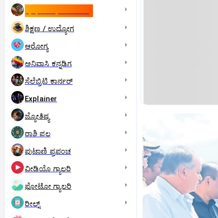
ಇಸ್ರೇಲ್- ಇರಾನ್‌ ಯುದ್ಧ
ಶಿಕ್ಷಣ / ಉದ್ಯೋಗ
ಆರೋಗ್ಯ
ಅನಿವಾಸಿ ಕನ್ನಡಿಗ
ಸೆಲೆಬ್ರಿಟಿ ಕಾರ್ನರ್‌
Explainer
ಜ್ಯೋತಿಷ್ಯ
ರಾಶಿ ಫಲ
ಪುಟಾಣಿ ಪ್ರಪಂಚ
ವೀಡಿಯೊ ಗ್ಯಾಲರಿ
ಫೋಟೋ ಗ್ಯಾಲರಿ
ರೀಲ್ಸ್