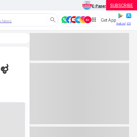
SUBSCRIBE
E-Paper
Get App
h News
Android
iOS
ೆಗಳ