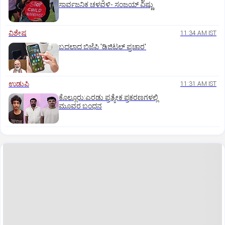
ಸಾರ್ವಜನಿಕ ಚಳವಳಿ- ಸಂಜಯ್‌ ವಿಷ್ಣು
ವಿಶೇಷ
11:34 AM IST
ಬದಲಾದ ಬಿಜೆಪಿ 'ಡಿಜಿಟಲ್‌ ಪ್ರಚಾರ'
ಉಡುಪಿ
11:31 AM IST
ಕೊಲ್ಲೂರು:ಎರಡು ಪ್ರತ್ಯೇಕ ಪ್ರಕರಣಗಳಲ್ಲಿ
ಮೂವರ ಬಂಧನ