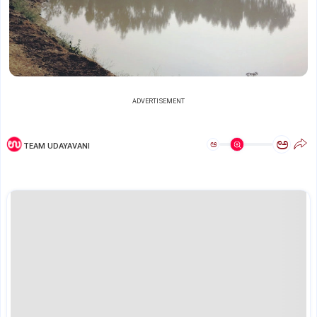
ADVERTISEMENT
ಅ
ಅ
TEAM UDAYAVANI