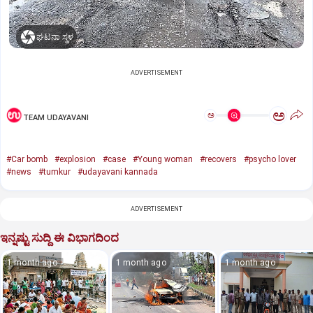
ಘಟನಾ ಸ್ಥಳ
ADVERTISEMENT
ಅ
ಅ
TEAM UDAYAVANI
#Car bomb
#explosion
#case
#Young woman
#recovers
#psycho lover
#news
#tumkur
#udayavani kannada
ADVERTISEMENT
ಇನ್ನಷ್ಟು ಸುದ್ದಿ ಈ ವಿಭಾಗದಿಂದ
1 month ago
1 month ago
1 month ago