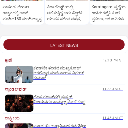
ಪಾವಗಡ: ದೇಗುಲ
ಶಿರಾ ಹೆದ್ದಾರಿಯಲ್ಲಿ
Koratagere: ವೃದ್ದೆಯ
ಉತ್ಸವದಲ್ಲಿ ಊಟ
ಚಲಿಸುತ್ತಿದ್ದ ಕಾರು ಸ್ಫೋಟ:
ಉಸಿರುಗಟ್ಟಿಸಿ ಕೊಲೆ
ಮಾಡಿದ150 ಮಂದಿ ಅಸ್ವಸ್ಥ
ಯುವಕ ಸಜೀವ ದಹನ,
ಪ್ರಕರಣ; ಆರೋಪಿಗಳು
ಯುವತಿಗೆ ಗಂಭೀರ ಗಾಯ
ಕೇರಳದಲ್ಲಿ ಅರೆಸ್ಟ್
LATEST NEWS
ಕ್ರೀಡೆ
12:10 PM IST
ಕರ್ನಾಟಕ ತಂಡದ ಮುಖ್ಯ ಕೋಚ್‌
ಆಗಲಿದ್ದಾರೆ ಮಾಜಿ ನಾಯಕ ವಿನಯ್‌
ಕುಮಾರ್
ಸ್ಯಾಂಡಲ್‌ವುಡ್‌
11:55 AM IST
ಹೊಸ ವರ್ಶನ್‌ನಲ್ಲಿ ಪುಷ್ಕರ್‌:
ವಿಜಯನಗರ ಸಾಮ್ರಾಜ್ಯ ಮೇಲೆ ಕಣ್ಣು!
ರಾಷ್ಟ್ರೀಯ
11:45 AM IST
ಮುಂಬಯಿ: ಬಾಲ್ಯವಿವಾಹ ತಡೆಗಟ್ಟಲು