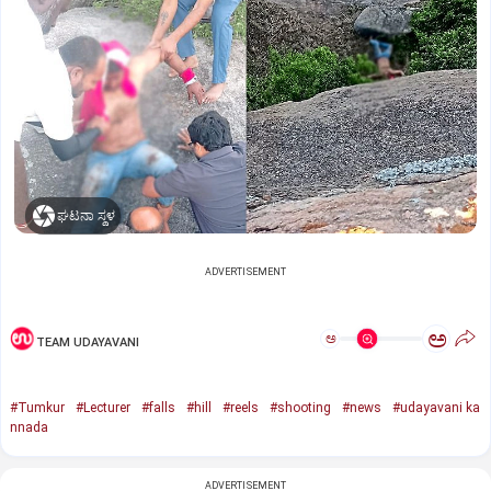
ಘಟನಾ ಸ್ಥಳ
ADVERTISEMENT
ಅ
ಅ
TEAM UDAYAVANI
#Tumkur
#Lecturer
#falls
#hill
#reels
#shooting
#news
#udayavani ka
nnada
ADVERTISEMENT