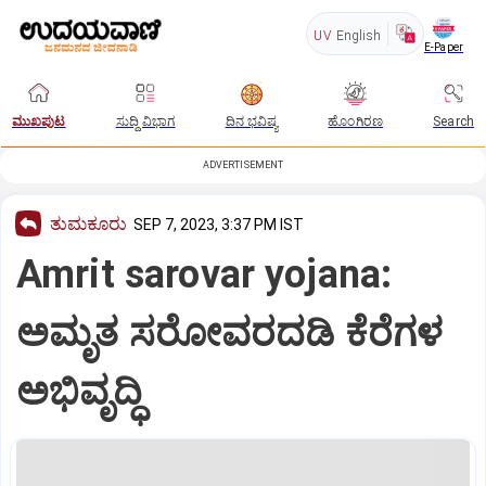
UV
English
E-Paper
ಮುಖಪುಟ
ಸುದ್ದಿ ವಿಭಾಗ
ದಿನ ಭವಿಷ್ಯ
ಹೊಂಗಿರಣ
Search
ADVERTISEMENT
ತುಮಕೂರು
SEP 7, 2023, 3:37 PM IST
Amrit sarovar yojana:
ಅಮೃತ ಸರೋವರದಡಿ ಕೆರೆಗಳ
ಅಭಿವೃದ್ಧಿ