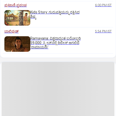
ಪುಟಾಣಿ ಪ್ರಪಂಚ
6:00 PM IST
Kids Story: ಗುರುಪತ್ನಿಯನ್ನು ರಕ್ಷಿಸಿದ
ಶಿಷ್ಯ
ಬಾಲಿವುಡ್‌
5:54 PM IST
Ramayana: ವಿಶ್ವದಾದ್ಯಂತ ಬರೋಬ್ಬರಿ
59,000 ಸ್ಕ್ರೀನ್‌ನಲ್ಲಿ ರಿಲೀಸ್‌ ಆಗಲಿದೆ
'ರಾಮಾಯಣ'