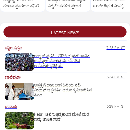
ವಂಚನೆ ಪ್ರಕರಣದ ತನಿಖೆ
ಕೆಟ್ಟ ಕೆಲಸಗಳಿಗೆ ಪ್ರೇರಣೆ
ಒಂದೇ ದಿನ 4 ಕೇಸಲ್ಲಿ
ಸಿಐಡಿಗೆ ವರ್ಗ
ಸುಪ್ರೀಂಕೋರ್ಟ್‌ ಅಭಿಮ
LATEST NEWS
ದಕ್ಷಿಣಕನ್ನಡ
7:35 PM IST
ಆಳ್ವಾಸ್‌ ಪ್ರಗತಿ - 2026: ಬೃಹತ್ ಉಚಿತ
ಉದ್ಯೋಗ ಮೇಳದ ಮೊದಲ ದಿನ
ಅಮೋಘ ಪ್ರತಿಕ್ರಿಯೆ
ಬಾಲಿವುಡ್‌
6:54 PM IST
ಆಸ್ಪತ್ರೆಗೆ ದಾಖಲಾದ ಹಿರಿಯ ನಟ
ಮಿಥುನ್ ಚಕ್ರವರ್ತಿ: ಆರೋಗ್ಯ ವಿಚಾರಿಸಿದ
ಸಿಎಂ
ಉಡುಪಿ
6:29 PM IST
Hebri: ಚಲಿಸುತ್ತಿದ್ದ ಕಾರಿನ ಮೇಲೆ ಮರ
ಬಿದ್ದು ಚಾಲಕ ಸಾವು