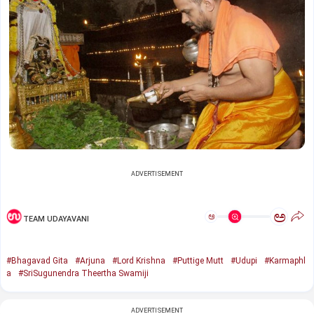
ADVERTISEMENT
ಅ
ಅ
TEAM UDAYAVANI
#Bhagavad Gita
#Arjuna
#Lord Krishna
#Puttige Mutt
#Udupi
#Karmaphl
a
#SriSugunendra Theertha Swamiji
ADVERTISEMENT