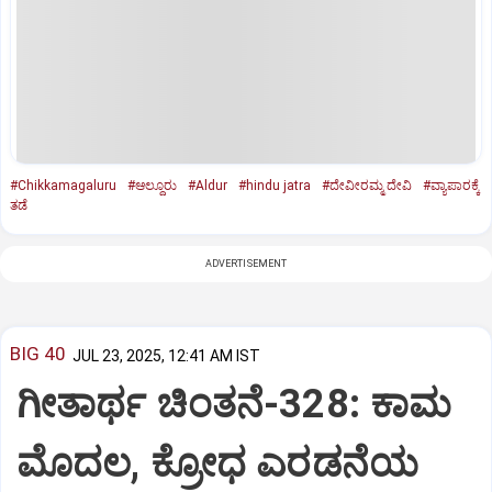
#Chikkamagaluru
#ಆಲ್ದೂರು
#Aldur
#hindu jatra
#ದೇವೀರಮ್ಮ ದೇವಿ
#ವ್ಯಾಪಾರಕ್ಕೆ
ತಡೆ
ADVERTISEMENT
BIG 40
JUL 23, 2025, 12:41 AM IST
ಗೀತಾರ್ಥ ಚಿಂತನೆ-328: ಕಾಮ
ಮೊದಲ, ಕ್ರೋಧ ಎರಡನೆಯ