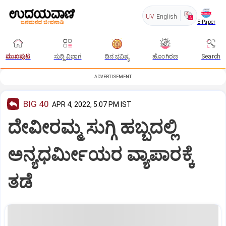
UV
English
E-Paper
ಮುಖಪುಟ
ಸುದ್ದಿ ವಿಭಾಗ
ದಿನ ಭವಿಷ್ಯ
ಹೊಂಗಿರಣ
Search
ADVERTISEMENT
BIG 40
APR 4, 2022, 5:07 PM IST
ದೇವೀರಮ್ಮ ಸುಗ್ಗಿ ಹಬ್ಬದಲ್ಲಿ
ಅನ್ಯಧರ್ಮೀಯರ ವ್ಯಾಪಾರಕ್ಕೆ
ತಡೆ