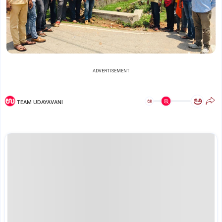
ADVERTISEMENT
ಅ
ಅ
TEAM UDAYAVANI