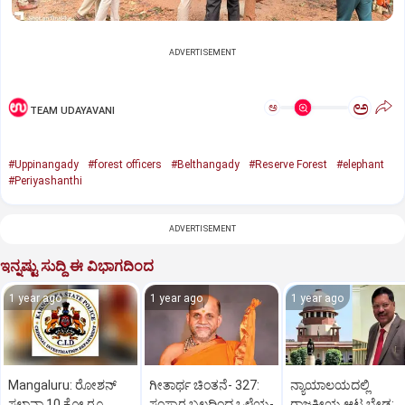
ADVERTISEMENT
ಅ
ಅ
TEAM UDAYAVANI
#Uppinangady
#forest officers
#Belthangady
#Reserve Forest
#elephant
#Periyashanthi
ADVERTISEMENT
ಇನ್ನಷ್ಟು ಸುದ್ದಿ ಈ ವಿಭಾಗದಿಂದ
1 year ago
1 year ago
1 year ago
Mangaluru: ರೋಶನ್‌
ಗೀತಾರ್ಥ ಚಿಂತನೆ- 327:
ನ್ಯಾಯಾಲಯದಲ್ಲಿ
ಸಲ್ಡಾನ್ಹಾ 10 ಕೋ.ರೂ.
ಸಂಸ್ಕಾರ ಬಲದಿಂದ ಒಳ್ಳೆಯ-
ರಾಜಕೀಯ ಆಟ ಬೇಡ: