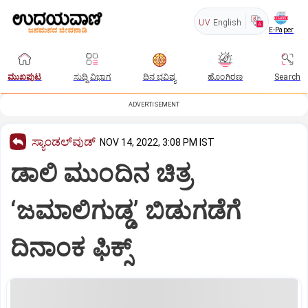
UV
English
E-Paper
ಮುಖಪುಟ
ಸುದ್ದಿ ವಿಭಾಗ
ದಿನ ಭವಿಷ್ಯ
ಹೊಂಗಿರಣ
Search
ADVERTISEMENT
ಸ್ಯಾಂಡಲ್‌ವುಡ್‌
NOV 14, 2022, 3:08 PM IST
ಡಾಲಿ ಮುಂದಿನ ಚಿತ್ರ
‘ಜಮಾಲಿಗುಡ್ಡ’ ಬಿಡುಗಡೆಗೆ
ದಿನಾಂಕ ಫಿಕ್ಸ್