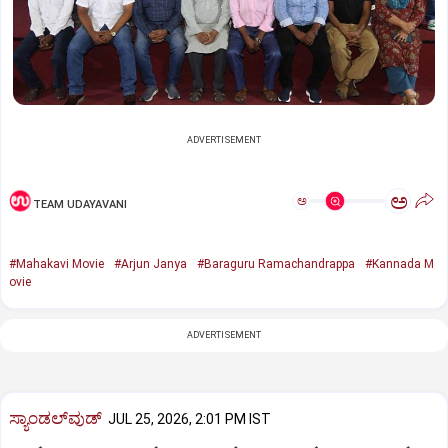
ADVERTISEMENT
ಅ
ಅ
TEAM UDAYAVANI
#Mahakavi Movie
#Arjun Janya
#Baraguru Ramachandrappa
#Kannada M
ovie
ADVERTISEMENT
ಸ್ಯಾಂಡಲ್‌ವುಡ್‌
JUL 25, 2026, 2:01 PM IST