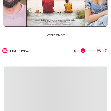
ADVERTISEMENT
ಅ
ಅ
TEAM UDAYAVANI