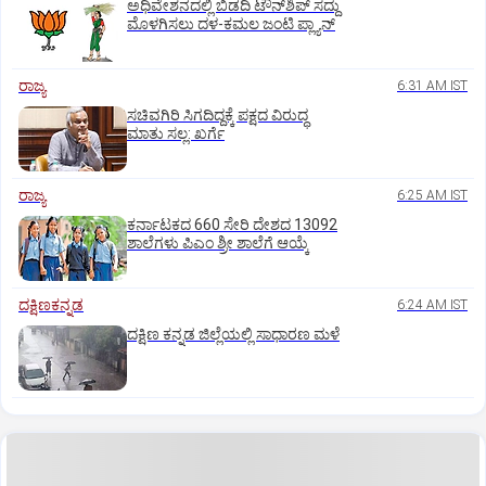
ಅಧಿವೇಶನದಲ್ಲಿ ಬಿಡದಿ ಟೌನ್‌ಶಿಪ್‌ ಸದ್ದು
ಮೊಳಗಿಸಲು ದಳ-ಕಮಲ ಜಂಟಿ ಪ್ಲ್ಯಾನ್‌
ರಾಜ್ಯ
6:31 AM IST
ಸಚಿವಗಿರಿ ಸಿಗದಿದ್ದಕ್ಕೆ ಪಕ್ಷದ ವಿರುದ್ಧ
ಮಾತು ಸಲ್ಲ: ಖರ್ಗೆ
ರಾಜ್ಯ
6:25 AM IST
ಕರ್ನಾಟಕದ 660 ಸೇರಿ ದೇಶದ 13092
ಶಾಲೆಗಳು ಪಿಎಂ ಶ್ರೀ ಶಾಲೆಗೆ ಆಯ್ಕೆ
ದಕ್ಷಿಣಕನ್ನಡ
6:24 AM IST
ದಕ್ಷಿಣ ಕನ್ನಡ ಜಿಲ್ಲೆಯಲ್ಲಿ ಸಾಧಾರಣ ಮಳೆ