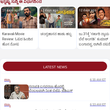
ಇನ್ನಷ್ಟು ಸುದ್ದಿ ಈ ವಿಭಾಗದಿಂದ
11 days ago
12 days ago
12 days ago
Karavali Movie
ಚಂದ್ರಹಾಸನ ಹಾಡು ಹಬ್ಬ
ಜು.31ಕ್ಕೆ ʼಸರ್ಕಾರಿ ನ್ಯಾಯ
Review: ಓಟದ ಹಿಂದಿನ
ಬೆಲೆ ಅಂಗಡಿʼ: ಕುಮಾರ್‌
ಹೊಸ ನೋಟ
ಬಂಗಾರಪ್ಪ, ರಾಗಿಣಿ ನಟನ
LATEST NEWS
ರಾಜ್ಯ
6:35 AM IST
ಸಭಾಪತಿ ಬಸವರಾಜ ಹೊರಟ್ಟಿ
ಬೆಂಬಲವಾಗಿ ನಿಂತ ಬಿಜೆಪಿ, ಜೆಡಿಎಸ್
ರಾಜ್ಯ
6:33 AM IST