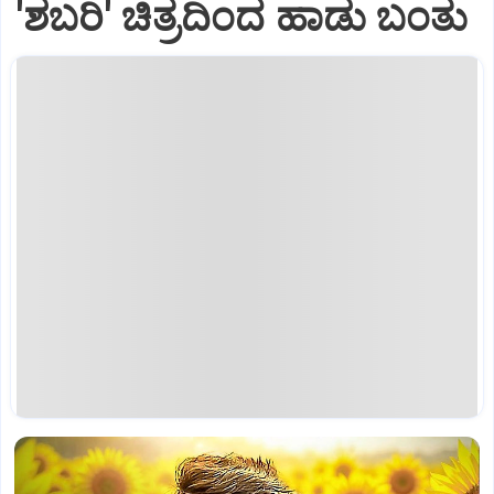
'ಶಬರಿ' ಚಿತ್ರದಿಂದ ಹಾಡು ಬಂತು