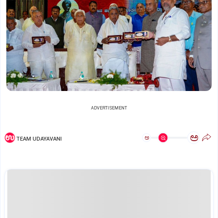
ADVERTISEMENT
ಅ
ಅ
TEAM UDAYAVANI