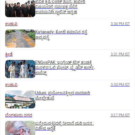
ಟಿವಿಕೆ ಕೃಷಿ ಬಜೆಟ್ ಶೂನ್ಯ; ಕಾವೇರಿ
ವಿಷಯದಲ್ಲಿ ಸರ್ವಪಕ್ಷ ಸಭೆಗೆ
ಉದಯನಿಧಿ ಸ್ಟಾಲಿನ್ ಆಗ್ರಹ
ಉಡುಪಿ
3:34 PM IST
Katapady: ಕೋಟೆ ಕಮಾನಿನ ರಸ್ತೆ
ಅವ್ಯವಸ್ಥೆ
ಕ್ರೀಡೆ
3:31 PM IST
ENGvsPAK: ಇಂಗ್ಲೆಂಡ್‌ ಟೆಸ್ಟ್‌ ತಂಡಕ್ಕೆ
ಮರಳಿದ ಓಲಿ ಪೋಪ್, ಬ್ರೈಡನ್ ಕಾರ್ಸ್,
ಲಾರೆನ್ಸ್
ಉಡುಪಿ
3:30 PM IST
Udupi: ಪ್ರಯೋಜನಕ್ಕಿಲ್ಲದ ಪಾದಚಾರಿ
ಮೇಲ್ಸೇತುವೆ
ಬೆಂಗಳೂರು ನಗರ
3:27 PM IST
ಬನ್ನೇರುಘಟ್ಟದಲ್ಲಿ ನೀರಾನೆ ಮರಿ ಜನನ :
ವಿಶೇಷ ಆರೈಕೆ