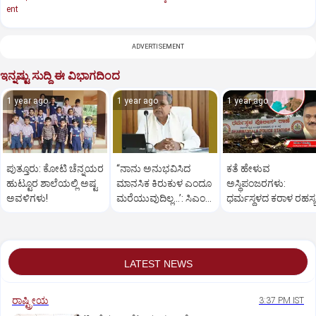
ent
ADVERTISEMENT
ಇನ್ನಷ್ಟು ಸುದ್ದಿ ಈ ವಿಭಾಗದಿಂದ
1 year ago
1 year ago
1 year ago
ಪುತ್ತೂರು: ಕೋಟಿ ಚೆನ್ನಯರ
“ನಾನು ಅನುಭವಿಸಿದ
ಕತೆ ಹೇಳುವ
ಹುಟ್ಟೂರ ಶಾಲೆಯಲ್ಲಿ ಅಷ್ಟ
ಮಾನಸಿಕ ಕಿರುಕುಳ ಎಂದೂ
ಅಸ್ಥಿಪಂಜರಗಳು:
ಅವಳಿಗಳು!
ಮರೆಯುವುದಿಲ್ಲ…’: ಸಿಎಂ
ಧರ್ಮಸ್ಥಳದ‌ ಕರಾಳ ರಹಸ್ಯ
ಸಿದ್ದರಾಮಯ್ಯ
ತೆರೆದಿಡಲಿದೆಯೇ ಡಿಎನ್
ಪರೀಕ್ಷೆ?
LATEST NEWS
ರಾಷ್ಟ್ರೀಯ
3:37 PM IST