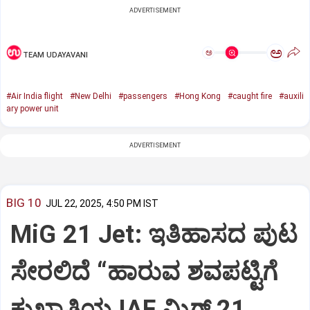
ADVERTISEMENT
ಅ
ಅ
TEAM UDAYAVANI
#Air India flight
#New Delhi
#passengers
#Hong Kong
#caught fire
#auxili
ary power unit
ADVERTISEMENT
BIG 10
JUL 22, 2025, 4:50 PM IST
MiG 21 Jet: ಇತಿಹಾಸದ ಪುಟ
ಸೇರಲಿದೆ “ಹಾರುವ ಶವಪಟ್ಟಿಗೆ
ಕುಖ್ಯಾತಿಯ IAF ಮಿಗ್‌ 21