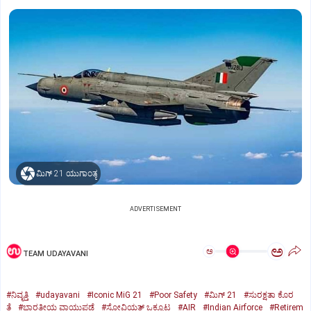
ಮಿಗ್‌ 21 ಯುಗಾಂತ್ಯ
ADVERTISEMENT
ಅ
ಅ
TEAM UDAYAVANI
#ನಿವೃತ್ತಿ
#udayavani
#Iconic MiG 21
#Poor Safety
#ಮಿಗ್‌ 21
#ಸುರಕ್ಷತಾ ಕೊರ
ತೆ
#ಭಾರತೀಯ ವಾಯುಪಡೆ
#ಸೋವಿಯತ್‌ ಒಕ್ಕೂಟ
#AIR
#Indian Airforce
#Retirem