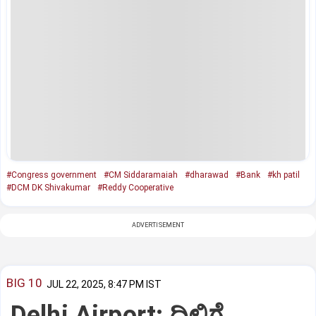
#Congress government
#CM Siddaramaiah
#dharawad
#Bank
#kh patil
#DCM DK Shivakumar
#Reddy Cooperative
ADVERTISEMENT
BIG 10
JUL 22, 2025, 8:47 PM IST
Delhi Airport: ದಿಲ್ಲಿಗೆ