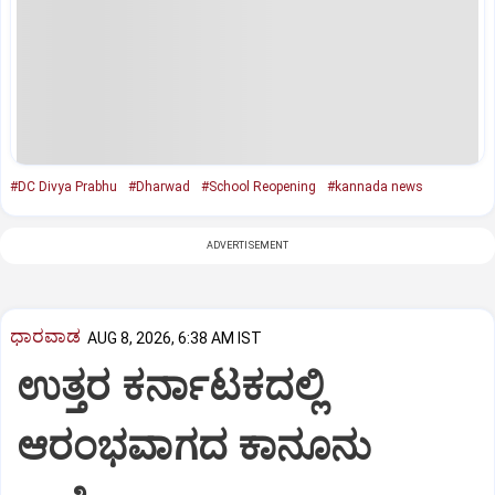
#DC Divya Prabhu
#Dharwad
#School Reopening
#kannada news
ADVERTISEMENT
ಧಾರವಾಡ
AUG 8, 2026, 6:38 AM IST
ಉತ್ತರ ಕರ್ನಾಟಕದಲ್ಲಿ
ಆರಂಭವಾಗದ ಕಾನೂನು