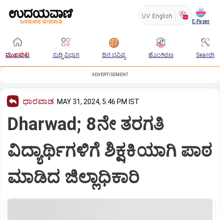
UV
English
E-Paper
ಮುಖಪುಟ
ಸುದ್ದಿ ವಿಭಾಗ
ದಿನ ಭವಿಷ್ಯ
ಹೊಂಗಿರಣ
Search
ADVERTISEMENT
ಧಾರವಾಡ
MAY 31, 2024, 5:46 PM IST
Dharwad; 8ನೇ ತರಗತಿ
ವಿದ್ಯಾರ್ಥಿಗಳಿಗೆ ಶಿಕ್ಷಕಿಯಾಗಿ ಪಾಠ
ಮಾಡಿದ ಜಿಲ್ಲಾಧಿಕಾರಿ