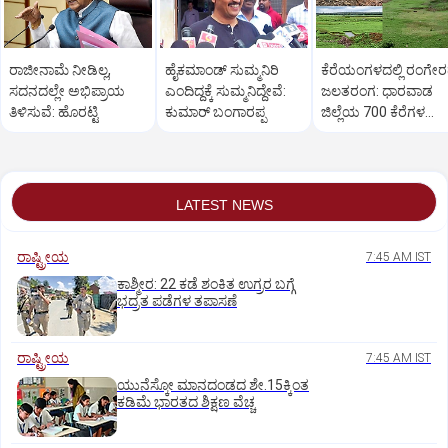
ರಾಜೀನಾಮೆ ನೀಡಿಲ್ಲ,
ಹೈಕಮಾಂಡ್ ಸುಮ್ಮನಿರಿ
ಕೆರೆಯಂಗಳದಲ್ಲಿ ರಂಗೇ
ಸದನದಲ್ಲೇ ಅಭಿಪ್ರಾಯ
ಎಂದಿದ್ದಕ್ಕೆ ಸುಮ್ಮನಿದ್ದೇವೆ:
ಜಲತರಂಗ: ಧಾರವಾಡ
ತಿಳಿಸುವೆ: ಹೊರಟ್ಟಿ
ಕುಮಾರ್ ಬಂಗಾರಪ್ಪ
ಜಿಲ್ಲೆಯ 700 ಕೆರೆಗಳ
ಒಡಲು ಖಾಲಿ ಖಾಲಿ!
LATEST NEWS
ರಾಷ್ಟ್ರೀಯ
7:45 AM IST
ಕಾಶ್ಮೀರ: 22 ಕಡೆ ಶಂಕಿತ ಉಗ್ರರ ಬಗ್ಗೆ
ಭದ್ರತ ಪಡೆಗಳ ತಪಾಸಣೆ
ರಾಷ್ಟ್ರೀಯ
7:45 AM IST
ಯುನೆಸ್ಕೋ ಮಾನದಂಡದ ಶೇ.15ಕ್ಕಿಂತ
ಕಡಿಮೆ ಭಾರತದ ಶಿಕ್ಷಣ ವೆಚ್ಚ