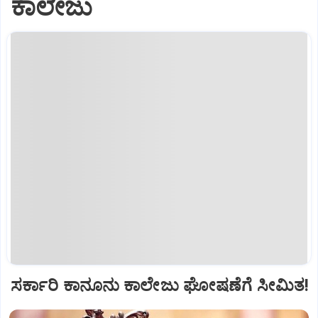
ಕಾಲೇಜು
ಸರ್ಕಾರಿ ಕಾನೂನು ಕಾಲೇಜು ಘೋಷಣೆಗೆ ಸೀಮಿತ!