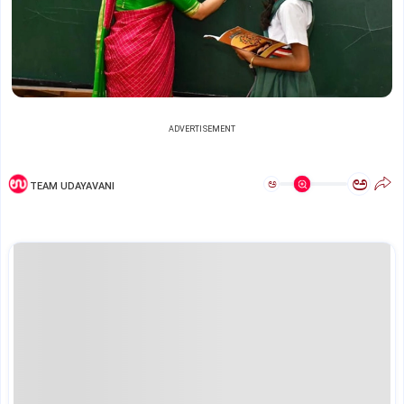
ADVERTISEMENT
ಅ
ಅ
TEAM UDAYAVANI