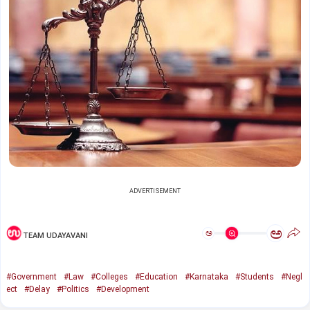
ADVERTISEMENT
ಅ
ಅ
TEAM UDAYAVANI
#Government
#Law
#Colleges
#Education
#Karnataka
#Students
#Negl
ect
#Delay
#Politics
#Development