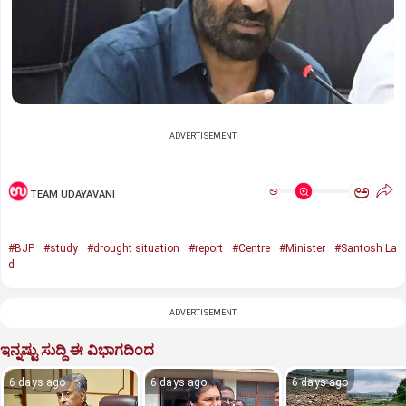
ADVERTISEMENT
ಅ
ಅ
TEAM UDAYAVANI
#BJP
#study
#drought situation
#report
#Centre
#Minister
#Santosh La
d
ADVERTISEMENT
ಇನ್ನಷ್ಟು ಸುದ್ದಿ ಈ ವಿಭಾಗದಿಂದ
6 days ago
6 days ago
6 days ago