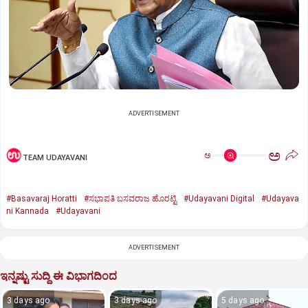
ADVERTISEMENT
ಅ
ಅ
TEAM UDAYAVANI
#Basavaraj Horatti
#ಸಭಾಪತಿ ಬಸವರಾಜ ಹೊರಟ್ಟಿ
#Udayavani Digital
#Udayava
ni Kannada
#Udayavani
ADVERTISEMENT
ಇನ್ನಷ್ಟು ಸುದ್ದಿ ಈ ವಿಭಾಗದಿಂದ
3 days ago
3 days ago
5 days ago