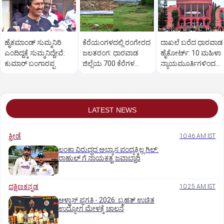
ಹೈಕಮಾಂಡ್ ಸುಮ್ಮನಿರಿ
ಕೆರೆಯಂಗಳದಲ್ಲಿ ರಂಗೇರದ
ದಾಖಲೆ ಬರೆದ ಧಾರವಾಡ
ಎಂದಿದ್ದಕ್ಕೆ ಸುಮ್ಮನಿದ್ದೇವೆ:
ಜಲತರಂಗ: ಧಾರವಾಡ
ಹೈಕೋರ್ಟ್: 10 ಮಹಿಳಾ
ಕುಮಾರ್ ಬಂಗಾರಪ್ಪ
ಜಿಲ್ಲೆಯ 700 ಕೆರೆಗಳ
ನ್ಯಾಯಮೂರ್ತಿಗಳಿಂದ
ಒಡಲು ಖಾಲಿ ಖಾಲಿ!
ನ್ಯಾಯಿಕ ಕಲಾಪ
LATEST NEWS
ಕ್ರೀಡೆ
10:46 AM IST
ಲಂಕಾ ವಿರುದ್ಧದ ಅಭ್ಯಾಸ ಪಂದ್ಯಕ್ಕಿಲ್ಲ ಗಿಲ್:‌
ರಾಹುಲ್‌ ಗೆ ನಾಯಕತ್ವ ಜವಾಬ್ದಾರಿ
ದಕ್ಷಿಣಕನ್ನಡ
10:25 AM IST
ಆಳ್ವಾಸ್‌ ಪ್ರಗತಿ - 2026: ಬೃಹತ್ ಉಚಿತ
ಉದ್ಯೋಗ ಮೇಳಕ್ಕೆ ಚಾಲನೆ