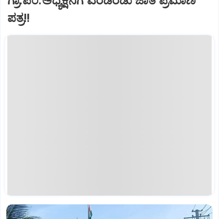
ಗ್ರಾ.ಪಂ.ಅಧ್ಯಕ್ಷನಿಗೆ ಎರಡೆರಡು ಜಾತಿ ಪ್ರಮಾಣ
ಪತ್ರ!!