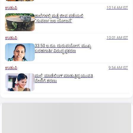
ಉಡುಪಿ
10:14 AM IST
ಶಾಲೆಗಳಲ್ಲಿ ಮತ್ತೆ ಜೀವ ಪಡೆಯಲಿ
"ಸುವರ್ಣ ಜಲ ಯೋಜನೆ'
ಉಡುಪಿ
10:01 AM IST
33.50 ಲ.ರೂ. ದುರುಪಯೋಗ: ಮುಖ್ಯ
ಬರಹಗಾರ್ತಿ ವಿರುದ್ಧ ಪ್ರಕರಣ
ಉಡುಪಿ
9:54 AM IST
ಮಲ್ಪೆ: ಮಾಡೆಲಿಂಗ್ ಮಾಡುತ್ತಿದ್ದ ಯುವತಿ
ನೇಣಿಗೆ ಶರಣು