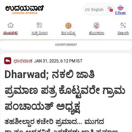
UV
English
E-Paper
ಮುಖಪುಟ
ಸುದ್ದಿ ವಿಭಾಗ
ದಿನ ಭವಿಷ್ಯ
ಹೊಂಗಿರಣ
Search
ADVERTISEMENT
ಧಾರವಾಡ
JAN 31, 2025, 6:12 PM IST
Dharwad; ನಕಲಿ ಜಾತಿ
ಪ್ರಮಾಣ ಪತ್ರ ಕೊಟ್ಟವರೇ ಗ್ರಾಮ
ಪಂಚಾಯತ್ ಅಧ್ಯಕ್ಷ
ತಹಶೀಲ್ದಾರ ಕಚೇರಿ ಪ್ರಮಾದ... ಮುಗದ