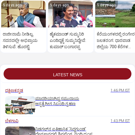
5 days ago
5 days ago
5 days ago
ರಾಜೀನಾಮೆ ನೀಡಿಲ್ಲ,
ಹೈಕಮಾಂಡ್ ಸುಮ್ಮನಿರಿ
ಕೆರೆಯಂಗಳದಲ್ಲಿ ರಂಗೇ
ಸದನದಲ್ಲೇ ಅಭಿಪ್ರಾಯ
ಎಂದಿದ್ದಕ್ಕೆ ಸುಮ್ಮನಿದ್ದೇವೆ:
ಜಲತರಂಗ: ಧಾರವಾಡ
ತಿಳಿಸುವೆ: ಹೊರಟ್ಟಿ
ಕುಮಾರ್ ಬಂಗಾರಪ್ಪ
ಜಿಲ್ಲೆಯ 700 ಕೆರೆಗಳ
ಒಡಲು ಖಾಲಿ ಖಾಲಿ!
LATEST NEWS
ದಕ್ಷಿಣಕನ್ನಡ
1:46 PM IST
ಮಾದರಿಯಾಗಿದ್ದ ಸಮುದಾಯ
ಆಸ್ಪತ್ರೆಗೀಗ ಸಿಬಂದಿ ಗ್ರಹಣ
ಬೆಳಗಾವಿ
1:43 PM IST
ನಿಡಗಲ್‌ನ ಐತಿಹಾಸಿಕ ‘ಸಿದ್ಧಗುಂಡ’
ದೇವಸ್ಥಾನದಲ್ಲಿ ಶಿವಲಿಂಗ, ನಂದಿ ಧ್ವಂಸ: