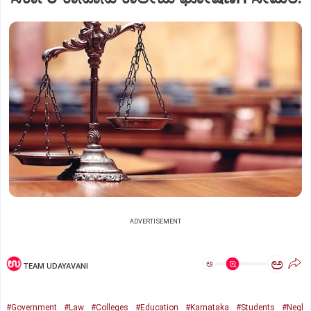
ADVERTISEMENT
ಅ
ಅ
TEAM UDAYAVANI
#Government
#Law
#Colleges
#Education
#Karnataka
#Students
#Negl