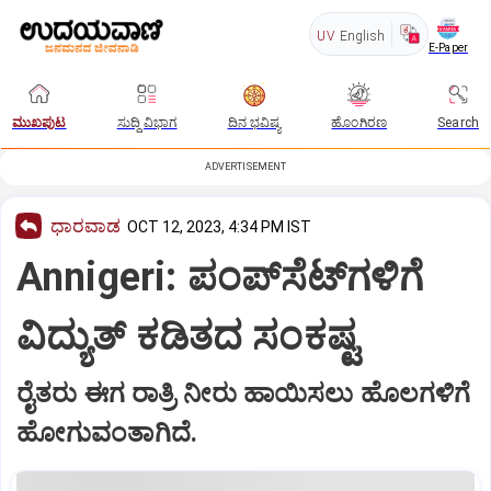
UV
English
E-Paper
ಮುಖಪುಟ
ಸುದ್ದಿ ವಿಭಾಗ
ದಿನ ಭವಿಷ್ಯ
ಹೊಂಗಿರಣ
Search
ADVERTISEMENT
ಧಾರವಾಡ
OCT 12, 2023, 4:34 PM IST
Annigeri: ಪಂಪ್‌ಸೆಟ್‌ಗಳಿಗೆ
ವಿದ್ಯುತ್‌ ಕಡಿತದ ಸಂಕಷ್ಟ
ರೈತರು ಈಗ ರಾತ್ರಿ ನೀರು ಹಾಯಿಸಲು ಹೊಲಗಳಿಗೆ
ಹೋಗುವಂತಾಗಿದೆ.