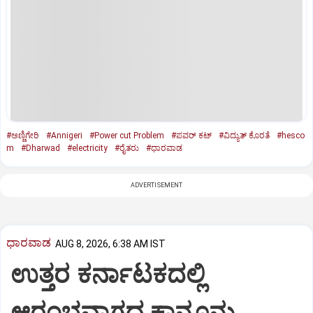
#ಅಣ್ಣಿಗೇರಿ
#Annigeri
#Power cut Problem
#ಪವರ್‌ ಕಟ್‌
#ವಿದ್ಯುತ್‌ ಕೊರತೆ
#hesco
m
#Dharwad
#electricity
#ರೈತರು
#ಧಾರವಾಡ
ADVERTISEMENT
ಧಾರವಾಡ
AUG 8, 2026, 6:38 AM IST
ಉತ್ತರ ಕರ್ನಾಟಕದಲ್ಲಿ
ಆರಂಭವಾಗದ ಕಾನೂನು