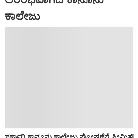
ಕಾಲೇಜು
ಸರ್ಕಾರಿ ಕಾನೂನು ಕಾಲೇಜು ಘೋಷಣೆಗೆ ಸೀಮಿತ!