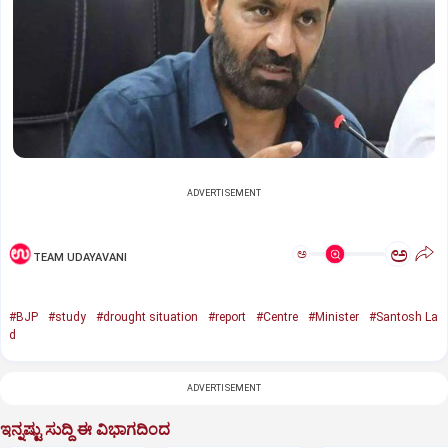
ADVERTISEMENT
ಅ
ಅ
TEAM UDAYAVANI
#BJP
#study
#drought situation
#report
#Centre
#Minister
#Santosh La
d
ADVERTISEMENT
ಇನ್ನಷ್ಟು ಸುದ್ದಿ ಈ ವಿಭಾಗದಿಂದ