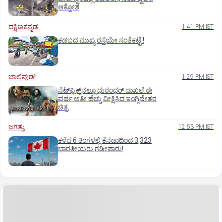
ಆಕ್ರೋಶ
ದಕ್ಷಿಣಕನ್ನಡ
1:41 PM IST
ಕಡಬದ ಮುಖ್ಯ ರಸ್ತೆಯೇ ಸಂತೆಕಟ್ಟೆ !
ಬಾಲಿವುಡ್‌
1:29 PM IST
ನೆಟ್‌ಫ್ಲಿಕ್ಸ್‌ನಲ್ಲೂ ಧುರಂಧರ್‌ ದಾಖಲೆ:ಈ
ವರ್ಷ ಅತೀ ಹೆಚ್ಚು ವೀಕ್ಷಿಸಿದ ಇಂಗ್ಲಿಷೇತರ
ಚಿತ್ರ
ಜಗತ್ತು
12:53 PM IST
ಕಳೆದ 6 ತಿಂಗಳಲ್ಲಿ ಕೆನಡಾದಿಂದ 3,323
ಭಾರತೀಯರು ಗಡೀಪಾರು!