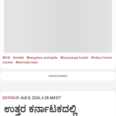
#RCB
#cricket
#Bengaluru stampede
#Basavaraja horatti
#Police Commi
ssioner
#kannada news
ADVERTISEMENT
ಧಾರವಾಡ
AUG 8, 2026, 6:38 AM IST
ಉತ್ತರ ಕರ್ನಾಟಕದಲ್ಲಿ