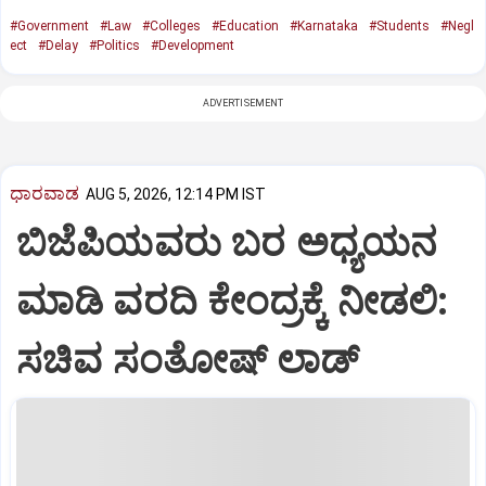
#Government
#Law
#Colleges
#Education
#Karnataka
#Students
#Negl
ect
#Delay
#Politics
#Development
ADVERTISEMENT
ಧಾರವಾಡ
AUG 5, 2026, 12:14 PM IST
ಬಿಜೆಪಿಯವರು ಬರ ಅಧ್ಯಯನ
ಮಾಡಿ ವರದಿ ಕೇಂದ್ರಕ್ಕೆ ನೀಡಲಿ‌:
ಸಚಿವ ಸಂತೋಷ್ ಲಾಡ್