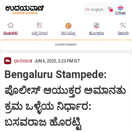
UV
English
E-Paper
ಮುಖಪುಟ
ಸುದ್ದಿ ವಿಭಾಗ
ದಿನ ಭವಿಷ್ಯ
ಹೊಂಗಿರಣ
Search
ADVERTISEMENT
ಧಾರವಾಡ
JUN 6, 2025, 3:23 PM IST
Bengaluru Stampede:
ಪೊಲೀಸ್‌ ಆಯುಕ್ತರ ಅಮಾನತು
ಕ್ರಮ ಒಳ್ಳೆಯ ನಿರ್ಧಾರ:
ಬಸವರಾಜ ಹೊರಟ್ಟಿ