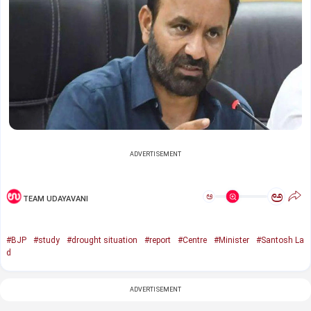
ADVERTISEMENT
ಅ
ಅ
TEAM UDAYAVANI
#BJP
#study
#drought situation
#report
#Centre
#Minister
#Santosh La
d
ADVERTISEMENT