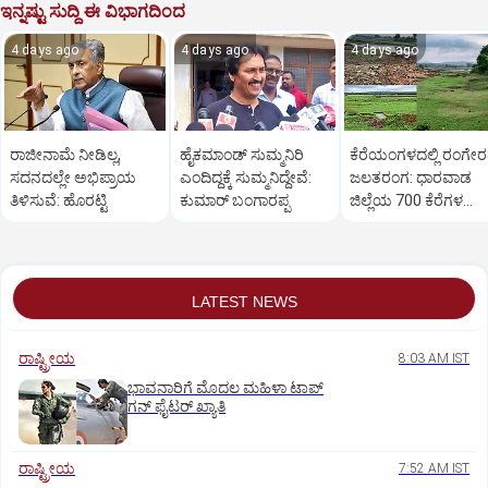
ಇನ್ನಷ್ಟು ಸುದ್ದಿ ಈ ವಿಭಾಗದಿಂದ
4 days ago
4 days ago
4 days ago
ರಾಜೀನಾಮೆ ನೀಡಿಲ್ಲ,
ಹೈಕಮಾಂಡ್ ಸುಮ್ಮನಿರಿ
ಕೆರೆಯಂಗಳದಲ್ಲಿ ರಂಗೇ
ಸದನದಲ್ಲೇ ಅಭಿಪ್ರಾಯ
ಎಂದಿದ್ದಕ್ಕೆ ಸುಮ್ಮನಿದ್ದೇವೆ:
ಜಲತರಂಗ: ಧಾರವಾಡ
ತಿಳಿಸುವೆ: ಹೊರಟ್ಟಿ
ಕುಮಾರ್ ಬಂಗಾರಪ್ಪ
ಜಿಲ್ಲೆಯ 700 ಕೆರೆಗಳ
ಒಡಲು ಖಾಲಿ ಖಾಲಿ!
LATEST NEWS
ರಾಷ್ಟ್ರೀಯ
8:03 AM IST
ಭಾವನಾರಿಗೆ ಮೊದಲ ಮಹಿಳಾ ಟಾಪ್‌
ಗನ್‌ ಫೈಟರ್‌ ಖ್ಯಾತಿ
ರಾಷ್ಟ್ರೀಯ
7:52 AM IST