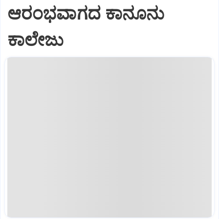
ಆರಂಭವಾಗದ ಕಾನೂನು
ಕಾಲೇಜು