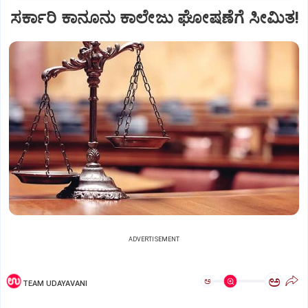
ಸರ್ಕಾರಿ ಕಾನೂನು ಕಾಲೇಜು ಘೋಷಣೆಗೆ ಸೀಮಿತ!
ADVERTISEMENT
ಅ
ಅ
TEAM UDAYAVANI