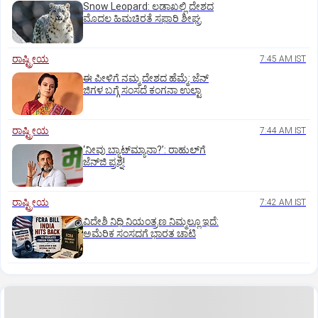
Snow Leopard: ಲಡಾಖಲ್ಲಿ ದೇಶದ
ಮೊದಲ ಹಿಮಚಿರತೆ ಸಫಾರಿ ಶೀಘ್ರ
ರಾಷ್ಟ್ರೀಯ
7:45 AM IST
ಈ ಪೀಳಿಗೆ ನಮ್ಮ ದೇಶದ ಹೆಮ್ಮೆ: ಜೆನ್‌
ಜಿಗಳ ಬಗ್ಗೆ ಸಂಸದೆ ಕಂಗನಾ ಉಲ್ಟಾ
ರಾಷ್ಟ್ರೀಯ
7:44 AM IST
‘ನೀವು ಬ್ಯಾಟ್‌ಮ್ಯಾನಾ?’: ರಾಹುಲ್‌ಗೆ
ಜೆನ್‌ಜಿ ಪ್ರಶ್ನೆ!
ರಾಷ್ಟ್ರೀಯ
7:42 AM IST
ವಿದೇಶಿ ನಿಧಿ ನಿಯಂತ್ರಣ ನಿಮ್ಮಲ್ಲೂ ಇದೆ:
ಅಮೆರಿಕ ಸಂಸದಗೆ ಭಾರತ ಚಾಟಿ