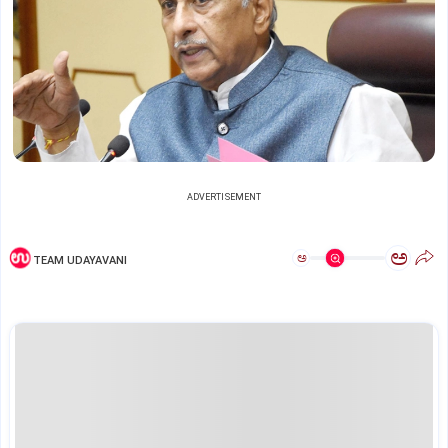
ADVERTISEMENT
ಅ
ಅ
TEAM UDAYAVANI