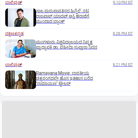
ಬಾಲಿವುಡ್‌
9:10 PM IST
ಸಾಲ ಮರುಪಾವತಿಸದ ಹಿನ್ನೆಲೆ: ನಟ
ರಾಜಪಾಲ್ ಯಾದವ್‌ ಆಸ್ತಿ ಹರಾಜಿಗೆ
ಮುಂದಾದ ಬ್ಯಾಂಕ್
ದಕ್ಷಿಣಕನ್ನಡ
8:28 PM IST
ಮಂಗಳೂರು ವಿಶ್ವವಿದ್ಯಾಲಯದ ನಿವೃತ್ತ
ಪ್ರಾಧ್ಯಾಪಕಿ ಡಾ. ವಹೀದಾ ಸುಲ್ತಾನಾ ನಿಧನ
ಬಾಲಿವುಡ್‌
8:21 PM IST
Ramayana Movie: ಭಾರತೀಯ
ಚಿತ್ರರಂಗದಲ್ಲೇ ಹೊಸ ಇತಿಹಾಸ ಬರೆದ
ʼರಾಮಾಯಣʼ ಟ್ರೇಲರ್