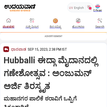
UV
English
E-Paper
ಮುಖಪುಟ
ಸುದ್ದಿ ವಿಭಾಗ
ದಿನ ಭವಿಷ್ಯ
ಹೊಂಗಿರಣ
Search
ADVERTISEMENT
ಧಾರವಾಡ
SEP 15, 2023, 2:38 PM IST
Hubballi ಈದ್ಗಾ ಮೈದಾನದಲ್ಲಿ
ಗಣೇಶೋತ್ಸವ : ಅಂಜುಮನ್
ಅರ್ಜಿ ತಿರಸ್ಕೃತ
ಮಹಾನಗರ ಪಾಲಿಕೆ ಠರಾವಿಗೆ ಒಪ್ಪಿಗೆ