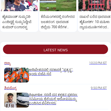
ಹೈಕಮಾಂಡ್ ಸುಮ್ಮನಿರಿ
ಕೆರೆಯಂಗಳದಲ್ಲಿ ರಂಗೇರದ
ದಾಖಲೆ ಬರೆದ ಧಾರವಾಡ
ಎಂದಿದ್ದಕ್ಕೆ ಸುಮ್ಮನಿದ್ದೇವೆ:
ಜಲತರಂಗ: ಧಾರವಾಡ
ಹೈಕೋರ್ಟ್: 10 ಮಹಿಳಾ
ಕುಮಾರ್ ಬಂಗಾರಪ್ಪ
ಜಿಲ್ಲೆಯ 700 ಕೆರೆಗಳ
ನ್ಯಾಯಮೂರ್ತಿಗಳಿಂದ
ಒಡಲು ಖಾಲಿ ಖಾಲಿ!
ನ್ಯಾಯಿಕ ಕಲಾಪ
LATEST NEWS
ರಾಜ್ಯ
10:20 PM IST
ಅಧಿವೇಶನದಲ್ಲಿ ಸರಕಾರಕ್ಕೆ "ಪ್ರತ್ಯಸ್ತ್ರ':
ಇಂದು ಬಿಜೆಪಿ ಸಭೆ
ಶಿವಮೊಗ್ಗ
9:50 PM IST
Agumbe: ಸರಣಿ ದನ ಕಳ್ಳತನ ಪ್ರಕರಣ:
ಸಿನಿಮೀಯ ಶೈಲಿಯಲ್ಲಿ ಆರೋಪಿಯನ್ನು
ಬಂಧಿಸಿದ ಪೊಲೀಸರು