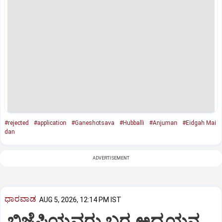
#rejected
#application
#Ganeshotsava
#Hubballi
#Anjuman
#Eidgah Mai
dan
ADVERTISEMENT
ಧಾರವಾಡ
AUG 5, 2026, 12:14 PM IST
ಬಿಜೆಪಿಯವರು ಬರ ಅಧ್ಯಯನ