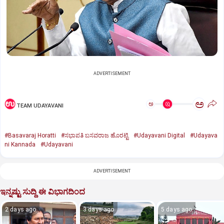
ADVERTISEMENT
ಅ
ಅ
TEAM UDAYAVANI
#Basavaraj Horatti
#ಸಭಾಪತಿ ಬಸವರಾಜ ಹೊರಟ್ಟಿ
#Udayavani Digital
#Udayava
ni Kannada
#Udayavani
ADVERTISEMENT
ಇನ್ನಷ್ಟು ಸುದ್ದಿ ಈ ವಿಭಾಗದಿಂದ
2 days ago
3 days ago
5 days ago