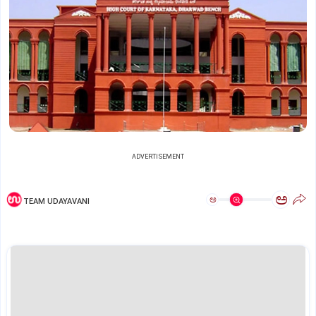
ADVERTISEMENT
ಅ
ಅ
TEAM UDAYAVANI