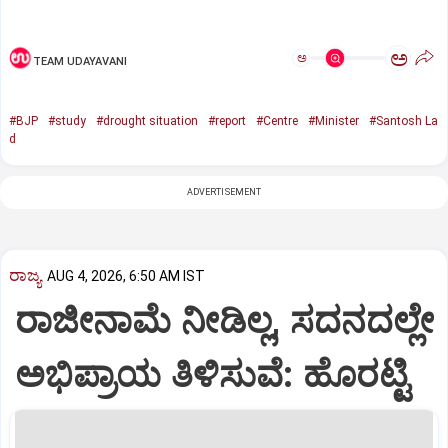
ಅ
ಅ
TEAM UDAYAVANI
#BJP
#study
#drought situation
#report
#Centre
#Minister
#Santosh La
d
ADVERTISEMENT
ರಾಜ್ಯ
AUG 4, 2026, 6:50 AM IST
ರಾಜೀನಾಮೆ ನೀಡಿಲ್ಲ, ಸದನದಲ್ಲೇ
ಅಭಿಪ್ರಾಯ ತಿಳಿಸುವೆ: ಹೊರಟ್ಟಿ