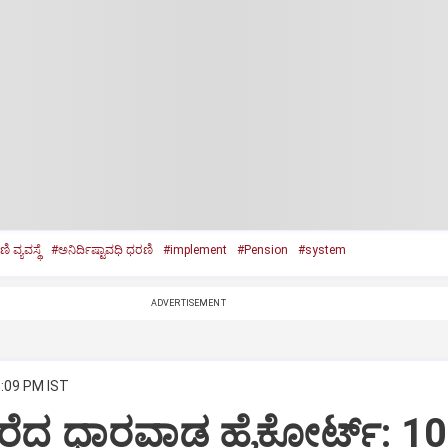
 ವ್ಯವಸ್ಥೆ
#ಅನಿರ್ದಿಷ್ಟಾವಧಿ ಧರಣಿ
#implement
#Pension
#system
ADVERTISEMENT
8:09 PM IST
ರೆದ ಧಾರವಾಡ ಹೈಕೋರ್ಟ್: 10