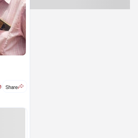
ಅ
Share