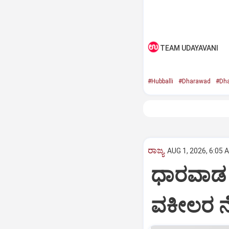
TEAM UDAYAVANI
#Hubballi
#Dharawad
#Dha
ರಾಜ್ಯ
AUG 1, 2026, 6:05 
ಧಾರವಾಡ ಹೈ
ವಕೀಲರ 