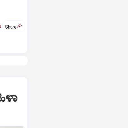
ಅ
Share
ಹಿಳಾ