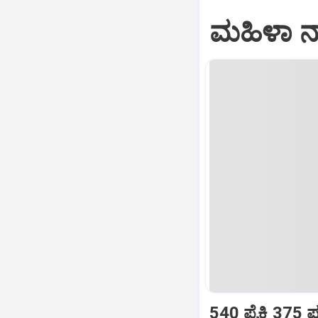
ಮಹಿಳಾ ನ
540 ಪೈಕಿ 375 ಪ