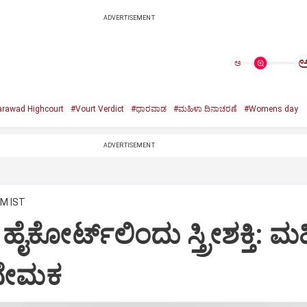
ADVERTISEMENT
ಅ
rawad Highcourt
#Vourt Verdict
#ಧಾರವಾಡ
#ಮಹಿಳಾ ದಿನಾಚರಣೆ
#Womens day
ADVERTISEMENT
AM IST
ಕೋರ್ಟ್‌ಲಿಂದು ಸ್ತ್ರೀಶಕ್ತಿ: ಮ
ನೇಮಕ