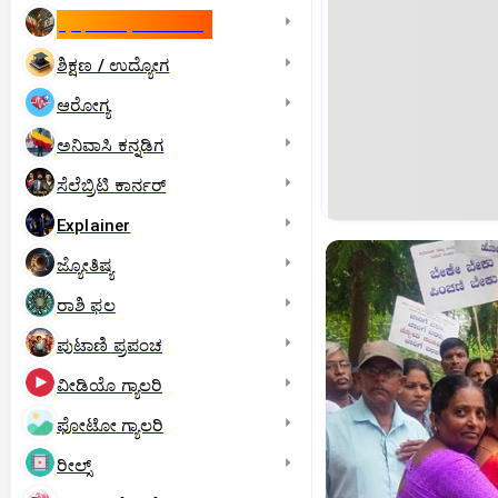
ಇಸ್ರೇಲ್- ಇರಾನ್‌ ಯುದ್ಧ
ಶಿಕ್ಷಣ / ಉದ್ಯೋಗ
ಆರೋಗ್ಯ
ಅನಿವಾಸಿ ಕನ್ನಡಿಗ
ಸೆಲೆಬ್ರಿಟಿ ಕಾರ್ನರ್‌
Explainer
ಜ್ಯೋತಿಷ್ಯ
ರಾಶಿ ಫಲ
ಪುಟಾಣಿ ಪ್ರಪಂಚ
ವೀಡಿಯೊ ಗ್ಯಾಲರಿ
ಫೋಟೋ ಗ್ಯಾಲರಿ
ರೀಲ್ಸ್