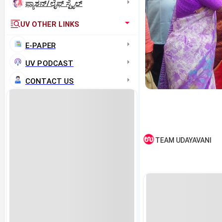
ಫ್ಯಾಶನ್/ಲೈಫ್‌ ಸ್ಟೈಲ್
UV OTHER LINKS
E-PAPER
UV PODCAST
CONTACT US
TEAM UDAYAVANI