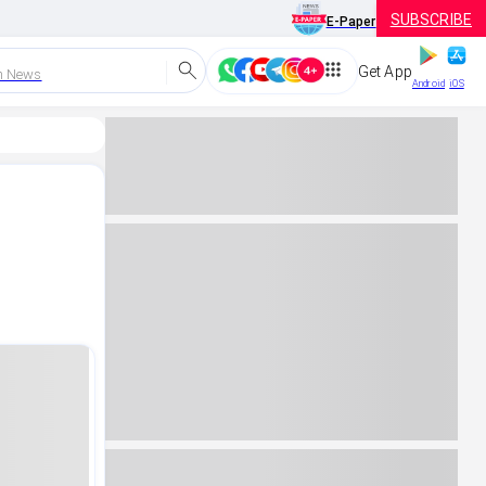
SUBSCRIBE
E-Paper
Get App
h News
Android
iOS