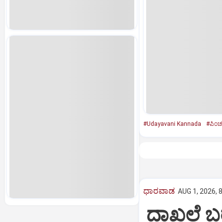
#Udayavani Kannada
#ಪಿಂಚಣಿ
ಧಾರವಾಡ
AUG 1, 2026, 
ದಾಖಲೆ ಬ