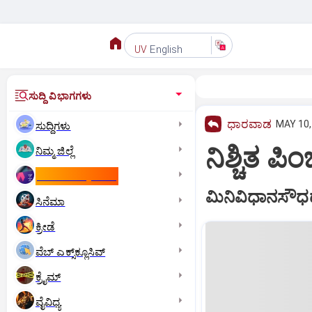
English
UV
ಸುದ್ದಿ ವಿಭಾಗಗಳು
ಧಾರವಾಡ
MAY 10,
ಸುದ್ದಿಗಳು
ನಿಶ್ಚಿತ ಪಿ
ನಿಮ್ಮ ಜಿಲ್ಲೆ
ಕಾಮನ್‌ ವೆಲ್ತ್‌ ಗೇಮ್ಸ್‌
ಮಿನಿವಿಧಾನಸೌಧದ
ಸಿನೆಮಾ
ಕ್ರೀಡೆ
ವೆಬ್ ಎಕ್ಸ್‌ಕ್ಲೂಸಿವ್
ಕ್ರೈಮ್
ವೈವಿಧ್ಯ