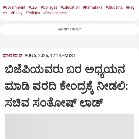
#Government
#Law
#Colleges
#Education
#Karnataka
#Students
#Negl
ect
#Delay
#Politics
#Development
ADVERTISEMENT
ಧಾರವಾಡ
AUG 5, 2026, 12:14 PM IST
ಬಿಜೆಪಿಯವರು ಬರ ಅಧ್ಯಯನ
ಮಾಡಿ ವರದಿ ಕೇಂದ್ರಕ್ಕೆ ನೀಡಲಿ‌:
ಸಚಿವ ಸಂತೋಷ್ ಲಾಡ್