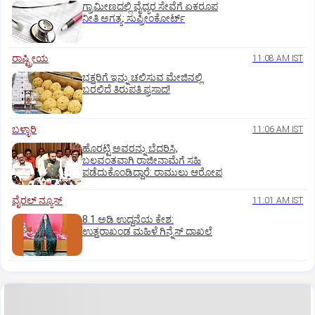
ಗ್ರಾಮೀಣದಲ್ಲಿ ವೈದ್ಯರ ಸೇವೆಗೆ ಏಕರೂಪ
ನೀತಿ ಅಗತ್ಯ: ಸುಪ್ರೀಂಕೋರ್ಟ್‌
ರಾಷ್ಟ್ರೀಯ
11:08 AM IST
ಭಕ್ತರಿಗೆ ಇನ್ನು ಚಲಿಸುವ ಮೇಜಿನಲ್ಲಿ
ಬರಲಿದೆ ತಿರುಪತಿ ಪ್ರಸಾದ!
ಬಳ್ಳಾರಿ
11:06 AM IST
ಹೊರಟ್ಟಿ ಅವರನ್ನು ಬೆದರಿಸಿ,
ಬಲವಂತವಾಗಿ ರಾಜೀನಾಮೆಗೆ ಸಹಿ
ಪಡೆದುಕೊಂಡಿದ್ದಾರೆ: ರಾಮುಲು ಆರೋಪ
ವೈರಲ್ ನ್ಯೂಸ್
11:01 AM IST
8.1 ಅಡಿ ಉದ್ದನೆಯ ಕೇಶ:
ಉತ್ತರಾಖಂಡ ಮಹಿಳೆ ಗಿನ್ನೆಸ್‌ ದಾಖಲೆ