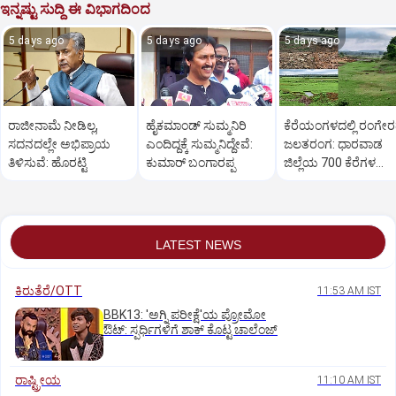
ಇನ್ನಷ್ಟು ಸುದ್ದಿ ಈ ವಿಭಾಗದಿಂದ
5 days ago
5 days ago
5 days ago
ರಾಜೀನಾಮೆ ನೀಡಿಲ್ಲ,
ಹೈಕಮಾಂಡ್ ಸುಮ್ಮನಿರಿ
ಕೆರೆಯಂಗಳದಲ್ಲಿ ರಂಗೇ
ಸದನದಲ್ಲೇ ಅಭಿಪ್ರಾಯ
ಎಂದಿದ್ದಕ್ಕೆ ಸುಮ್ಮನಿದ್ದೇವೆ:
ಜಲತರಂಗ: ಧಾರವಾಡ
ತಿಳಿಸುವೆ: ಹೊರಟ್ಟಿ
ಕುಮಾರ್ ಬಂಗಾರಪ್ಪ
ಜಿಲ್ಲೆಯ 700 ಕೆರೆಗಳ
ಒಡಲು ಖಾಲಿ ಖಾಲಿ!
LATEST NEWS
ಕಿರುತೆರೆ/OTT
11:53 AM IST
BBK13: 'ಅಗ್ನಿ ಪರೀಕ್ಷೆ'ಯ ಪ್ರೋಮೋ
ಔಟ್: ಸ್ಪರ್ಧಿಗಳಿಗೆ ಶಾಕ್ ಕೊಟ್ಟ ಚಾಲೆಂಜ್
ರಾಷ್ಟ್ರೀಯ
11:10 AM IST