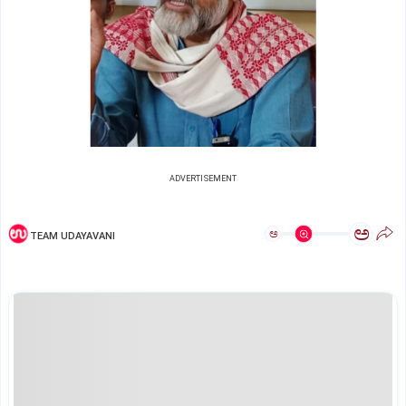
ADVERTISEMENT
ಅ
ಅ
TEAM UDAYAVANI