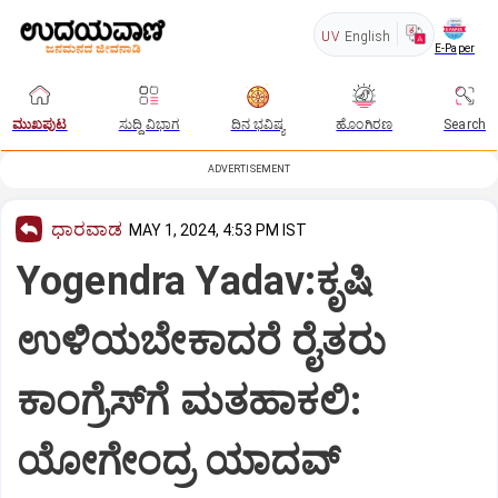
UV
English
E-Paper
ಮುಖಪುಟ
ಸುದ್ದಿ ವಿಭಾಗ
ದಿನ ಭವಿಷ್ಯ
ಹೊಂಗಿರಣ
Search
ADVERTISEMENT
ಧಾರವಾಡ
MAY 1, 2024, 4:53 PM IST
Yogendra Yadav:ಕೃಷಿ
ಉಳಿಯಬೇಕಾದರೆ ರೈತರು
ಕಾಂಗ್ರೆಸ್‌ಗೆ ಮತಹಾಕಲಿ:
ಯೋಗೇಂದ್ರ ಯಾದವ್