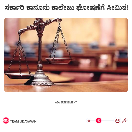
ಸರ್ಕಾರಿ ಕಾನೂನು ಕಾಲೇಜು ಘೋಷಣೆಗೆ ಸೀಮಿತ!
ADVERTISEMENT
ಅ
ಅ
TEAM UDAYAVANI