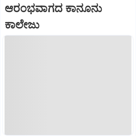
ಆರಂಭವಾಗದ ಕಾನೂನು
ಕಾಲೇಜು