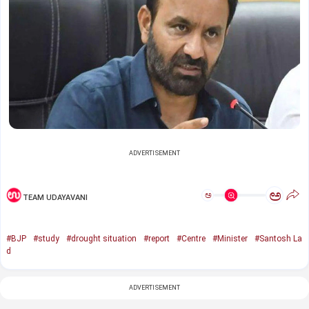
ADVERTISEMENT
ಅ
ಅ
TEAM UDAYAVANI
#BJP
#study
#drought situation
#report
#Centre
#Minister
#Santosh La
d
ADVERTISEMENT