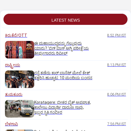
LATEST NEWS
ಕಿರುತೆರೆ/OTT
8:52 PM IST
ಈ ಮಹಾಯುದ್ಧವನ್ನು ಗೆಲ್ಲುವುದು
ಯಾರು? ʼಬಿಗ್‌ ಬಾಸ್‌ ಅಗ್ನಿ ಪರೀಕ್ಷೆʼಯ
ತೀರ್ಪುಗಾರರು ರಿವೀಲ್
ರಾಷ್ಟ್ರೀಯ
8:13 PM IST
ರಸ್ತೆ ತಡೆದು ಕಾರ್ ಬಾನೆಟ್ ಮೇಲೆ ಕೇಕ್
ಕತ್ತರಿಸಿ ಹುಚ್ಚಾಟ: 10 ಮಂದಿಯ ಬಂಧನ
ತುಮಕೂರು
8:06 PM IST
Koratagere: ಭೀಕರ ಬೈಕ್ ಅಪಘಾತ,
ಕಾಲೇಜು ವಿದ್ಯಾರ್ಥಿ ದಾರುಣ ಸಾವು,
ಇಬ್ಬರ ಸ್ಥಿತಿ ಗಂಭೀರ
ಬೆಳಗಾವಿ
7:56 PM IST