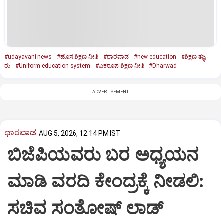
#udayavani news
#ಹೊಸ ಶಿಕ್ಷಣ ನೀತಿ
#ಧಾರವಾಡ
#new education
#ಶಿಕ್ಷಣ ತಜ್ಞ
ರು
#Uniform education system
#ಏಕರೂಪ ಶಿಕ್ಷಣ ನೀತಿ
#Dharwad
ADVERTISEMENT
ಧಾರವಾಡ
AUG 5, 2026, 12:14 PM IST
ಬಿಜೆಪಿಯವರು ಬರ ಅಧ್ಯಯನ
ಮಾಡಿ ವರದಿ ಕೇಂದ್ರಕ್ಕೆ ನೀಡಲಿ‌:
ಸಚಿವ ಸಂತೋಷ್ ಲಾಡ್