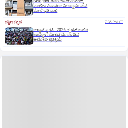
Belagavi: ಶಿವಂ ಅಸೋಸಿಯೇಟ್ಸ್
ಮಾಲೀಕ ಶಿವಾನಂದ ನೀಲಣ್ಣವರ ಮನೆ
ಮೇಲೆ ಇಡಿ‌ ದಾಳಿ
ದಕ್ಷಿಣಕನ್ನಡ
7:35 PM IST
ಆಳ್ವಾಸ್‌ ಪ್ರಗತಿ - 2026: ಬೃಹತ್ ಉಚಿತ
ಉದ್ಯೋಗ ಮೇಳದ ಮೊದಲ ದಿನ
ಅಮೋಘ ಪ್ರತಿಕ್ರಿಯೆ