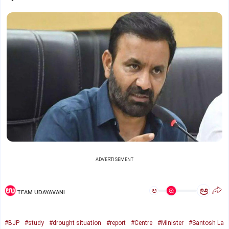
ADVERTISEMENT
ಅ
ಅ
TEAM UDAYAVANI
#BJP
#study
#drought situation
#report
#Centre
#Minister
#Santosh La