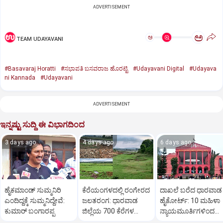
ADVERTISEMENT
ಅ
ಅ
TEAM UDAYAVANI
#Basavaraj Horatti
#ಸಭಾಪತಿ ಬಸವರಾಜ ಹೊರಟ್ಟಿ
#Udayavani Digital
#Udayava
ni Kannada
#Udayavani
ADVERTISEMENT
ಇನ್ನಷ್ಟು ಸುದ್ದಿ ಈ ವಿಭಾಗದಿಂದ
3 days ago
4 days ago
6 days ago
ಹೈಕಮಾಂಡ್ ಸುಮ್ಮನಿರಿ
ಕೆರೆಯಂಗಳದಲ್ಲಿ ರಂಗೇರದ
ದಾಖಲೆ ಬರೆದ ಧಾರವಾಡ
ಎಂದಿದ್ದಕ್ಕೆ ಸುಮ್ಮನಿದ್ದೇವೆ:
ಜಲತರಂಗ: ಧಾರವಾಡ
ಹೈಕೋರ್ಟ್: 10 ಮಹಿಳಾ
ಕುಮಾರ್ ಬಂಗಾರಪ್ಪ
ಜಿಲ್ಲೆಯ 700 ಕೆರೆಗಳ
ನ್ಯಾಯಮೂರ್ತಿಗಳಿಂದ
ಒಡಲು ಖಾಲಿ ಖಾಲಿ!
ನ್ಯಾಯಿಕ ಕಲಾಪ