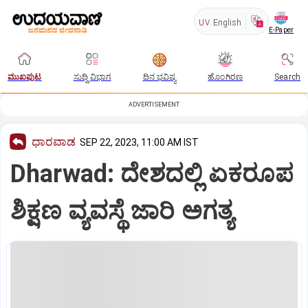
UV
English
E-Paper
ಮುಖಪುಟ
ಸುದ್ದಿ ವಿಭಾಗ
ದಿನ ಭವಿಷ್ಯ
ಹೊಂಗಿರಣ
Search
ADVERTISEMENT
ಧಾರವಾಡ
SEP 22, 2023, 11:00 AM IST
Dharwad: ದೇಶದಲ್ಲಿ ಏಕರೂಪ
ಶಿಕ್ಷಣ ವ್ಯವಸ್ಥೆ ಜಾರಿ ಅಗತ್ಯ