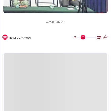
ADVERTISEMENT
ಅ
ಅ
TEAM UDAYAVANI