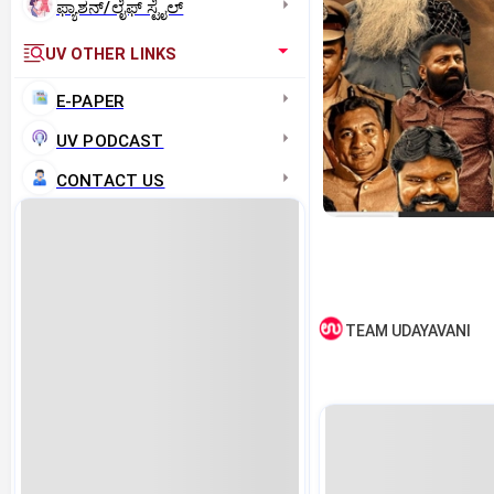
ಫ್ಯಾಶನ್/ಲೈಫ್‌ ಸ್ಟೈಲ್
UV OTHER LINKS
E-PAPER
UV PODCAST
CONTACT US
TEAM UDAYAVANI