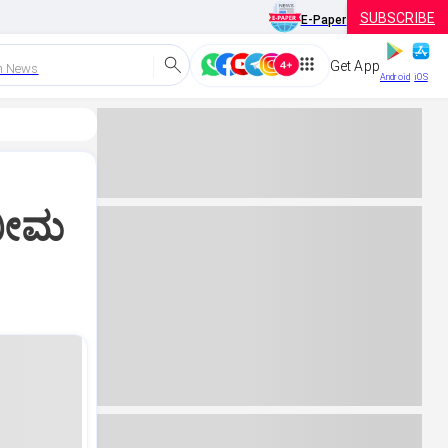
SUBSCRIBE
E-Paper
Get App
h News
Android
iOS
 ಭೀಮ