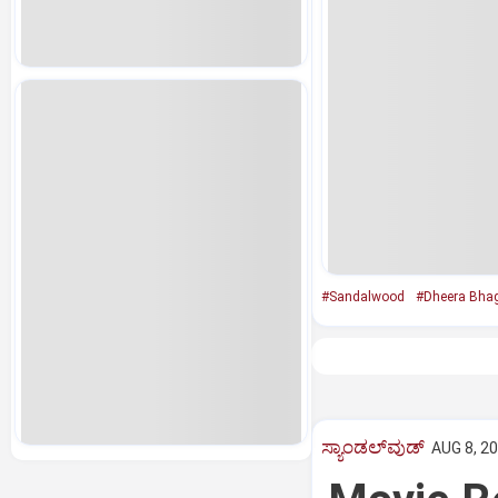
#Sandalwood
#Dheera Bhag
ಸ್ಯಾಂಡಲ್‌ವುಡ್‌
AUG 8, 20