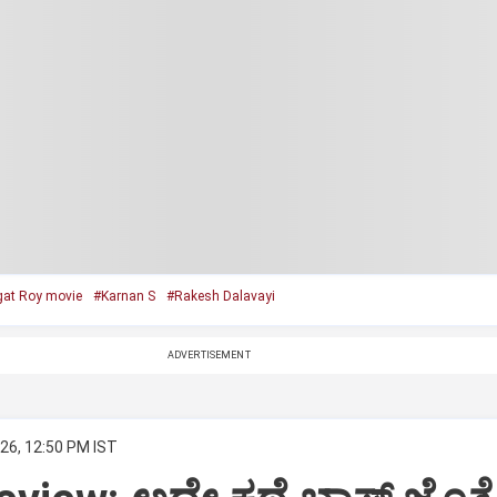
at Roy movie
#Karnan S
#Rakesh Dalavayi
ADVERTISEMENT
26, 12:50 PM IST