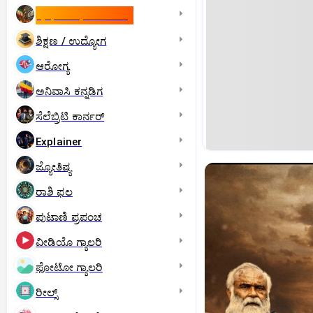
ಇಸ್ರೇಲ್- ಇರಾನ್‌ ಯುದ್ಧ
ಶಿಕ್ಷಣ / ಉದ್ಯೋಗ
ಆರೋಗ್ಯ
ಅನಿವಾಸಿ ಕನ್ನಡಿಗ
ಸೆಲೆಬ್ರಿಟಿ ಕಾರ್ನರ್‌
Explainer
ಜ್ಯೋತಿಷ್ಯ
ರಾಶಿ ಫಲ
ಪುಟಾಣಿ ಪ್ರಪಂಚ
ವೀಡಿಯೊ ಗ್ಯಾಲರಿ
ಫೋಟೋ ಗ್ಯಾಲರಿ
ರೀಲ್ಸ್