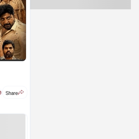
ಅ
Share