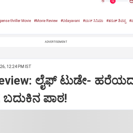
ಅ
ense thriller Movie
#Movie Review
#Udayavani
#ಬಾಸ್‌ ಸಿನಿಮಾ
#ತನುಶ್‌ ಶಿವಪ್ಪ
#ಪ
ADVERTISEMENT
26, 12:24 PM IST
eview: ಲೈಫ್‌ ಟುಡೇ- ಹರೆಯ
 ಬದುಕಿನ ಪಾಠ!