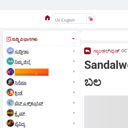
English
UV
ಸುದ್ದಿ ವಿಭಾಗಗಳು
ಸ್ಯಾಂಡಲ್‌ವುಡ್‌
OCT
ಸುದ್ದಿಗಳು
Sandalwo
ನಿಮ್ಮ ಜಿಲ್ಲೆ
ಕಾಮನ್‌ ವೆಲ್ತ್‌ ಗೇಮ್ಸ್‌
ಬಲ
ಸಿನೆಮಾ
ಕ್ರೀಡೆ
ವೆಬ್ ಎಕ್ಸ್‌ಕ್ಲೂಸಿವ್
ಕ್ರೈಮ್
ವೈವಿಧ್ಯ