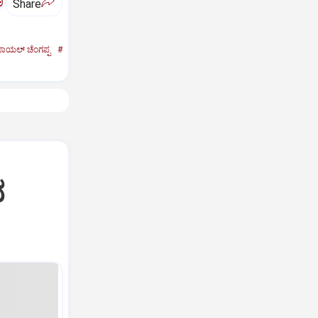
ಅ
Share
ಾಯಲ್‌ ಚೆಂಗಪ್ಪ
#
ದ