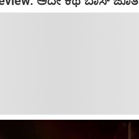
view: ಅದೇ ಕಥೆ ಬಾಸ್‌ ಜೊತೆ