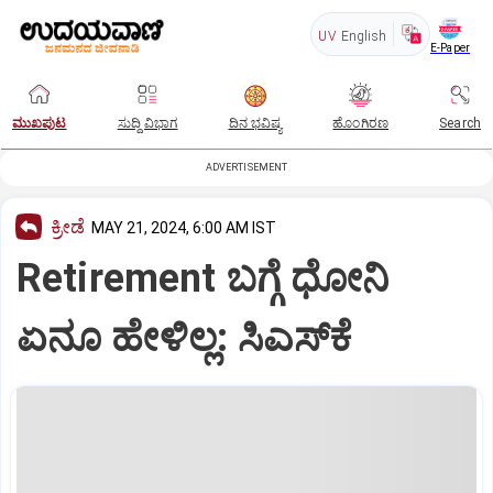
UV
English
E-Paper
ಮುಖಪುಟ
ಸುದ್ದಿ ವಿಭಾಗ
ದಿನ ಭವಿಷ್ಯ
ಹೊಂಗಿರಣ
Search
ADVERTISEMENT
ಕ್ರೀಡೆ
MAY 21, 2024, 6:00 AM IST
Retirement ಬಗ್ಗೆ ಧೋನಿ
ಏನೂ ಹೇಳಿಲ್ಲ: ಸಿಎಸ್‌ಕೆ