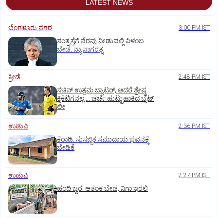
LATEST NEWS
ಬೆಂಗಳೂರು ನಗರ
3:00 PM IST
ಸಂತ್ರಸ್ತೆಗೆ ನೆರವು ನೀಡುವಲ್ಲಿ ವಿಳಂಬ
ಬೇಡ: ನ್ಯಾ.ನಾಗರತ್ನ
ಕ್ರೀಡೆ
2:48 PM IST
ಸಚಿನ್‌ ಉತ್ತಮ ಬ್ಯಾಟರ್‌, ಆದರೆ ಶ್ರೇಷ್ಠ
ಕ್ರಿಕೆಟಿಗನಲ್ಲ…: ಚರ್ಚೆ ಹುಟ್ಟುಹಾಕಿದ ಬ್ರೆಟ್‌
ಲೀ
ಉಡುಪಿ
2:36 PM IST
ಕೆರಾಡಿ: ಸುಸಜ್ಜಿತ ಸಮುದಾಯ ಭವನಕ್ಕೆ
ಬೇಡಿಕೆ
ಉಡುಪಿ
2:27 PM IST
ಹಂದಿ ಜ್ವರ: ಆತಂಕ ಬೇಡ, ನಿಗಾ ಇರಲಿ