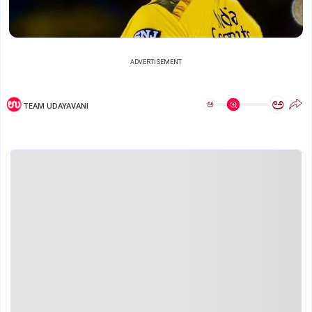
ADVERTISEMENT
ಅ
ಅ
TEAM UDAYAVANI