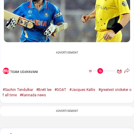
ADVERTISEMENT
ಅ
ಅ
TEAM UDAYAVANI
#Sachin Tendulkar
#Brett lee
#GOAT
#Jacques Kallis
#greatest cricketer o
f all time
#Kannada news
ADVERTISEMENT