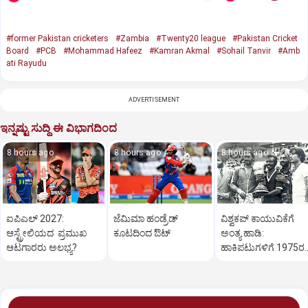
#former Pakistan cricketers
#Zambia
#Twenty20 league
#Pakistan Cricket
Board
#PCB
#Mohammad Hafeez
#Kamran Akmal
#Sohail Tanvir
#Amb
ati Rayudu
ADVERTISEMENT
ಇನ್ನಷ್ಟು ಸುದ್ದಿ ಈ ವಿಭಾಗದಿಂದ
8 hours ago
8 hours ago
8 hours ago
ಐಪಿಎಲ್‌ 2027:
ಜೆಮಿಮಾ ಹಂಡ್ರೆಡ್‌
ವಿಶ್ವಕಪ್‌ ಕಾಯುವಿಕೆಗೆ
ಆಸ್ಟ್ರೇಲಿಯದ ಪ್ರಮುಖ
ಕೂಟದಿಂದ ಔಟ್‌
ಅಂತ್ಯ ಹಾಡಿ:
ಆಟಗಾರರು ಅಲಭ್ಯ?
ಹಾಕಿಪಟುಗಳಿಗೆ 1975ರ
ಹೀರೋಗಳ ಕರೆ