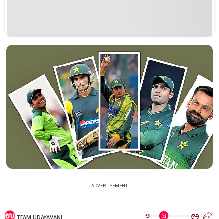
ADVERTISEMENT
ಅ
ಅ
TEAM UDAYAVANI