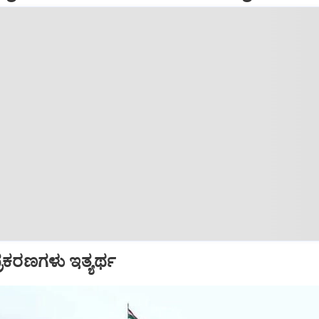
್ರಕರಣಗಳು ಇತ್ಯರ್ಥ