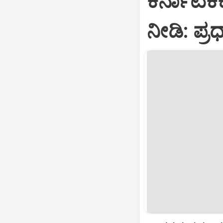
ಕರ್ನಾಟಕಕ
ನೀಡಿ: ಪ್ರ