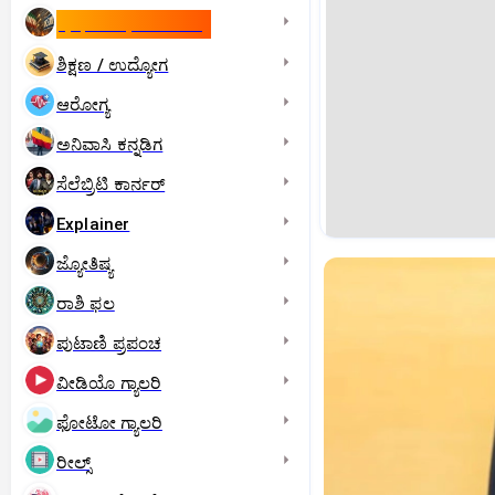
ಇಸ್ರೇಲ್- ಇರಾನ್‌ ಯುದ್ಧ
ಶಿಕ್ಷಣ / ಉದ್ಯೋಗ
ಆರೋಗ್ಯ
ಅನಿವಾಸಿ ಕನ್ನಡಿಗ
ಸೆಲೆಬ್ರಿಟಿ ಕಾರ್ನರ್‌
Explainer
ಜ್ಯೋತಿಷ್ಯ
ರಾಶಿ ಫಲ
ಪುಟಾಣಿ ಪ್ರಪಂಚ
ವೀಡಿಯೊ ಗ್ಯಾಲರಿ
ಫೋಟೋ ಗ್ಯಾಲರಿ
ರೀಲ್ಸ್