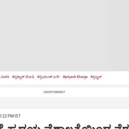
 Joshi
#ಪ್ರಹ್ಲಾದ್‌ ಜೋಷಿ
#ಪ್ರಿಯಾಂಕ್‌ ಖರ್ಗೆ
#priyank kharge
#ಪ್ರಜ್ವಲ್‌
ADVERTISEMENT
0:22 PM IST