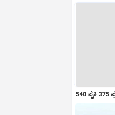
540 ಪೈಕಿ 375 ಪ