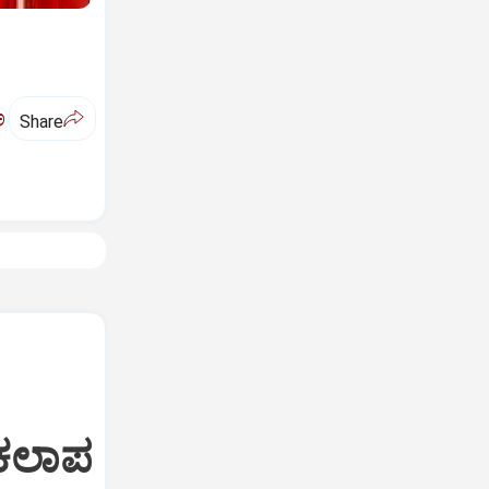
ಅ
Share
 ಕಲಾಪ