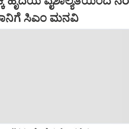
್ಕೆ ಹೃದಯ ವೈಶಾಲ್ಯತೆಯಿಂದ ನೆ
ಧಾನಿಗೆ ಸಿಎಂ ಮನವಿ