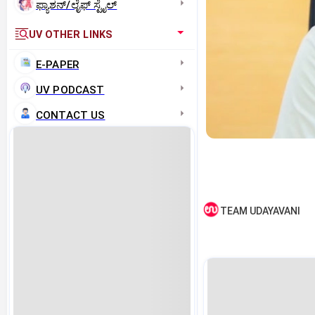
ಫ್ಯಾಶನ್/ಲೈಫ್‌ ಸ್ಟೈಲ್
UV OTHER LINKS
E-PAPER
UV PODCAST
CONTACT US
TEAM UDAYAVANI