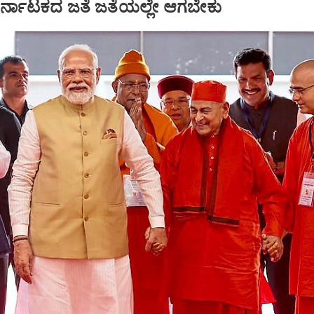
ಕರ್ನಾಟಕದ ಜತೆ ಜತೆಯಲ್ಲೇ ಆಗಬೇಕು