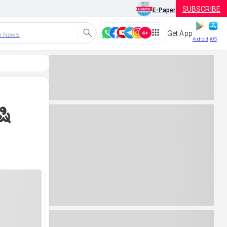
SUBSCRIBE
E-Paper
Get App
h News
Android
iOS
ಷಿ