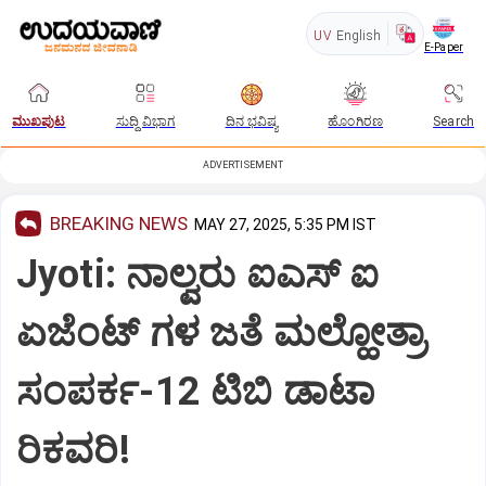
UV
English
E-Paper
ಮುಖಪುಟ
ಸುದ್ದಿ ವಿಭಾಗ
ದಿನ ಭವಿಷ್ಯ
ಹೊಂಗಿರಣ
Search
ADVERTISEMENT
BREAKING NEWS
MAY 27, 2025, 5:35 PM IST
Jyoti: ನಾಲ್ವರು ಐಎಸ್‌ ಐ
ಏಜೆಂಟ್‌ ಗಳ ಜತೆ ಮಲ್ಹೋತ್ರಾ
ಸಂಪರ್ಕ-12 ಟಿಬಿ ಡಾಟಾ
ರಿಕವರಿ!