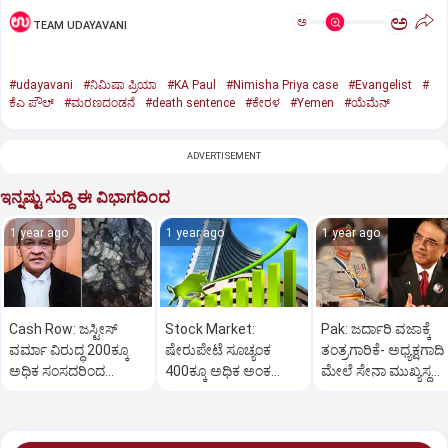
ಅ
ಅ
TEAM UDAYAVANI
#udayavani
#ನಿಮಿಷಾ ಪ್ರಿಯಾ
#KA Paul
#Nimisha Priya case
#Evangelist
#
ಕೆಎ ಪೌಲ್
#ಮರಣದಂಡನೆ
#death sentence
#ಕೇರಳ
#Yemen
#ಯೆಮೆನ್‌
ADVERTISEMENT
ಇನ್ನಷ್ಟು ಸುದ್ದಿ ಈ ವಿಭಾಗದಿಂದ
1 year ago
1 year ago
1 year ago
Cash Row: ಜಸ್ಟೀಸ್‌
Stock Market:
Pak: ಜರ್ದಾರಿ ವಜಾಕ್ಕೆ
ವರ್ಮಾ ವಿರುದ್ಧ 200ಕ್ಕೂ
ಷೇರುಪೇಟೆ ಸೂಚ್ಯಂಕ
ತಂತ್ರಗಾರಿಕೆ- ಅಧ್ಯಕ್ಷಗಾದಿ
ಅಧಿಕ ಸಂಸದರಿಂದ
400ಕ್ಕೂ ಅಧಿಕ ಅಂಕ
ಮೇಲೆ ಸೇನಾ ಮುಖ್ಯಸ್ಥ
ಮಹಾಭಿಯೋಗಕ್ಕೆ
ಜಿಗಿತ-ದಿನಾಂತ್ಯದ
ಮುನೀರ್ ಚಿತ್ತ!
ಕೋರಿಕೆ…
ವಹಿವಾಟು ಅಂತ್ಯ