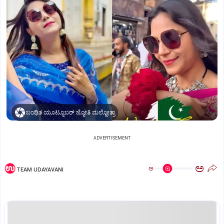
ಬಂಧಿತ ಯೂಟ್ಯೂಬರ್ ಜ್ಯೋತಿ ಮಲ್ಹೋತ್ರಾ
ADVERTISEMENT
ಅ
ಅ
TEAM UDAYAVANI