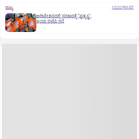
ರಾಜ್ಯ
10:20 PM IST
ಅಧಿವೇಶನದಲ್ಲಿ ಸರಕಾರಕ್ಕೆ "ಪ್ರತ್ಯಸ್ತ್ರ':
ಇಂದು ಬಿಜೆಪಿ ಸಭೆ