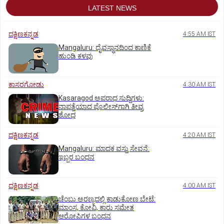
LATEST NEWS
ದಕ್ಷಿಣಕನ್ನಡ
4:55 AM IST
Mangaluru: ದೈವಸ್ಥಾನದಿಂದ ಕಾಣಿಕೆ
ಹುಂಡಿ ಕಳವು
ಕಾಸರಗೋಡು
4:30 AM IST
Kasaragod ಅಪರಾಧ ಸುದ್ದಿಗಳು:
ನಾಪತ್ತೆಯಾದ ಪೊಲೀಸ್‌ಗಾಗಿ ತೀವ್ರ
ಶೋಧ
ದಕ್ಷಿಣಕನ್ನಡ
4:20 AM IST
Mangaluru: ಮಾದಕ ವಸ್ತು ಸೇವನೆ:
ಇಬ್ಬರ ಬಂಧನ
ದಕ್ಷಿಣಕನ್ನಡ
4:00 AM IST
ಚೆಂಬು ಅರಣ್ಯದಲ್ಲಿ ಕಾಡುಕೋಣ ಬೇಟೆ:
ಮಾಂಸ, ಕೋವಿ, ಕಾರು ಸಮೇತ
ಆರೋಪಿಗಳ ಬಂಧನ