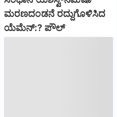
ಮರಣದಂಡನೆ ರದ್ದುಗೊಳಿಸಿದ
ಯೆಮೆನ್:? ಪೌಲ್