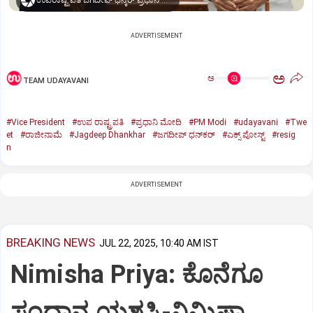
ಉಪರಾಷ್ಟ್ರಪತಿ ಜಗದೀಪ್‌ ಧನ್ಕರ್-ಪ್ರಧಾನಿ ಮೋದಿ
ADVERTISEMENT
ಅ
ಅ
TEAM UDAYAVANI
#Vice President
#ಉಪ ರಾಷ್ಟ್ರಪತಿ
#ಪ್ರಧಾನಿ ಮೋದಿ
#PM Modi
#udayavani
#Twe
et
#ರಾಜೀನಾಮೆ
#Jagdeep Dhankhar
#ಜಗದೀಪ್‌ ಧನ್‌ಕರ್‌
#ಎಕ್ಸ್‌ ಪೋಸ್ಟ್
#resig
n
ADVERTISEMENT
BREAKING NEWS
JUL 22, 2025, 10:40 AM IST
Nimisha Priya: ಕೊನೆಗೂ
ಸಂಧಾನ ಯಶಸ್ವಿ-ನಿಮಿಷಾ