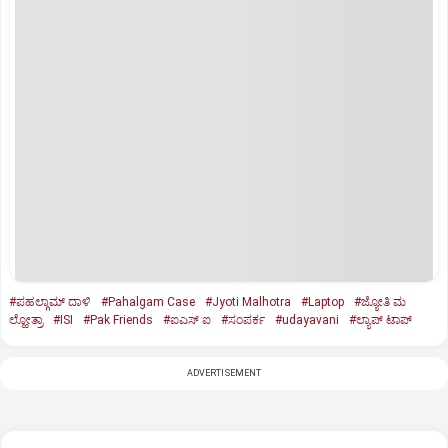
#ಪಹಲ್ಗಾಮ್ ದಾಳಿ
#Pahalgam Case
#Jyoti Malhotra
#Laptop
#ಜ್ಯೋತಿ ಮ
ಲ್ಹೋತ್ರಾ
#ISI
#Pak Friends
#ಐಎಸ್ ಐ
#ಸಂಪರ್ಕ
#udayavani
#ಲ್ಯಾಪ್ ಟಾಪ್
ADVERTISEMENT