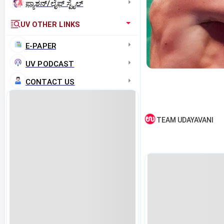
ಫ್ಯಾಶನ್/ಲೈಫ್‌ ಸ್ಟೈಲ್
UV OTHER LINKS
E-PAPER
UV PODCAST
CONTACT US
TEAM UDAYAVANI