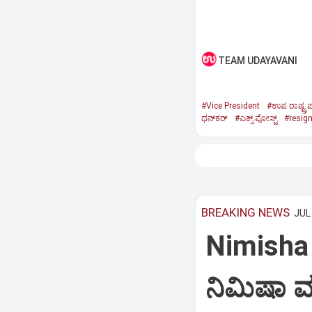
TEAM UDAYAVANI
#Vice President
#ಉಪ ರಾಷ್ಟ್ರಪ
ಧನ್‌ಕರ್‌
#ಎಕ್ಸ್‌ ಪೋಸ್ಟ್
#resig
BREAKING NEWS
JUL 
Nimisha 
ನಿಮಿಷಾ 