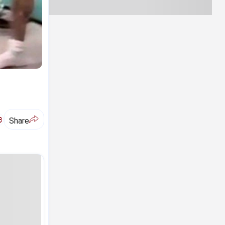
ಅ
Share