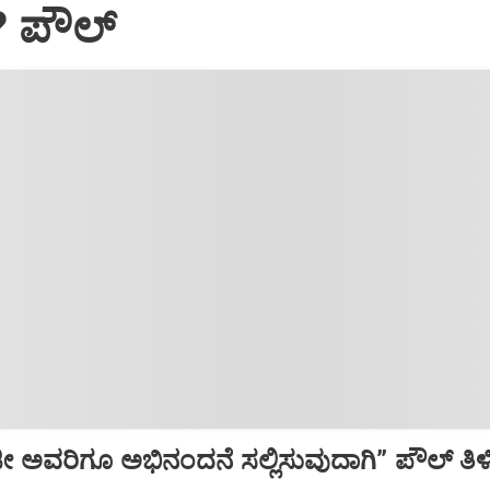
? ಪೌಲ್
 ಅವರಿಗೂ ಅಭಿನಂದನೆ ಸಲ್ಲಿಸುವುದಾಗಿ” ಪೌಲ್‌ ತಿಳಿಸಿ