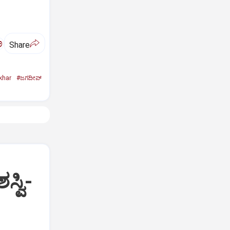
ಅ
Share
khar
#ಜಗದೀಪ್‌
್ವಿ-