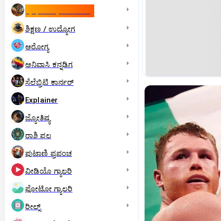
ಇಸ್ರೇಲ್- ಇರಾನ್‌ ಯುದ್ಧ
ಶಿಕ್ಷಣ / ಉದ್ಯೋಗ
ಆರೋಗ್ಯ
ಅನಿವಾಸಿ ಕನ್ನಡಿಗ
ಸೆಲೆಬ್ರಿಟಿ ಕಾರ್ನರ್‌
Explainer
ಜ್ಯೋತಿಷ್ಯ
ರಾಶಿ ಫಲ
ಪುಟಾಣಿ ಪ್ರಪಂಚ
ವೀಡಿಯೊ ಗ್ಯಾಲರಿ
ಫೋಟೋ ಗ್ಯಾಲರಿ
ರೀಲ್ಸ್