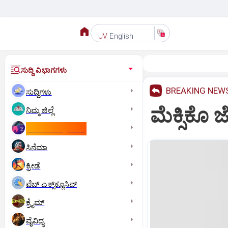
English
UV
ಸುದ್ದಿ ವಿಭಾಗಗಳು
BREAKING NEW
ಸುದ್ದಿಗಳು
ಮೆಕ್ಸಿಕೊ 
ನಿಮ್ಮ ಜಿಲ್ಲೆ
ಕಾಮನ್‌ ವೆಲ್ತ್‌ ಗೇಮ್ಸ್‌
ಸಿನೆಮಾ
ಕ್ರೀಡೆ
ವೆಬ್ ಎಕ್ಸ್‌ಕ್ಲೂಸಿವ್
ಕ್ರೈಮ್
ವೈವಿಧ್ಯ