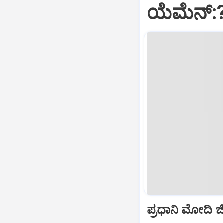
ಯೆಮೆನ್:
ಪ್ರಧಾನಿ ಮೋದಿ ಜೀ