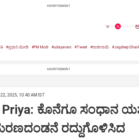
ADVERTISEMENT
ಅ
ತಿ
#ಪ್ರಧಾನಿ ಮೋದಿ
#PM Modi
#udayavani
#Tweet
#ರಾಜೀನಾಮೆ
#Jagdeep Dhan
n
ADVERTISEMENT
22, 2025, 10:40 AM IST
Priya: ಕೊನೆಗೂ ಸಂಧಾನ ಯಶಸ
ಮರಣದಂಡನೆ ರದ್ದುಗೊಳಿಸಿದ