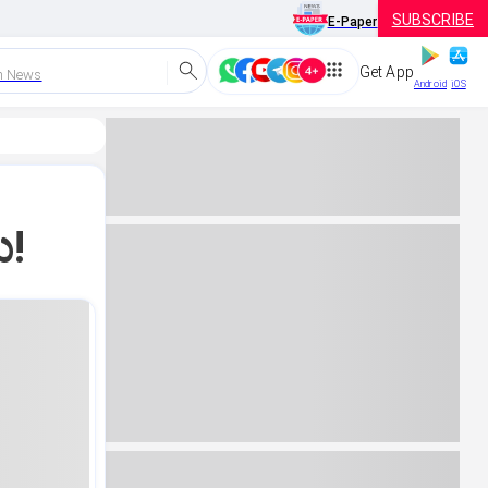
SUBSCRIBE
E-Paper
Get App
h News
Android
iOS
ು!