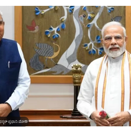
ನ್ಕರ್-ಪ್ರಧಾನಿ ಮೋದಿ