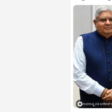
ಉಪರಾಷ್ಟ್ರಪತಿ ಜಗದೀಪ್‌ ಧ