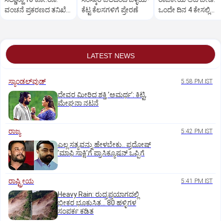
ವಂಚನೆ ಪ್ರಕರಣದ ತನಿಖೆ
ಕೆಟ್ಟ ಕೆಲಸಗಳಿಗೆ ಪ್ರೇರಣೆ
ಒಂದೇ ದಿನ 4 ಕೇಸಲ್ಲಿ
ಸಿಐಡಿಗೆ ವರ್ಗ
ಸುಪ್ರೀಂಕೋರ್ಟ್‌ ಅಭಿಮ
LATEST NEWS
ಸ್ಯಾಂಡಲ್‌ವುಡ್‌
5:58 PM IST
ದೇವರ ಮೀರಿದ ಶಕ್ತಿ ʼಅಮರ್ಥʼ: ಕಿಟ್ಟಿ,
ಮೇಘನಾ ನಟನೆ
ರಾಜ್ಯ
5:42 PM IST
ಎಲ್ಲ ಸತ್ಯವನ್ನು ಹೇಳಬೇಕು.. ಪ್ರದೋಷ್‌
ʼಮಾಫಿ ಸಾಕ್ಷಿʼಗೆ ಪ್ರಾಸಿಕ್ಯೂಷನ್ ಒಪ್ಪಿಗೆ
ರಾಷ್ಟ್ರೀಯ
5:41 PM IST
Heavy Rain: ರುದ್ರಪ್ರಯಾಗದಲ್ಲಿ
ಭೀಕರ ಭೂಕುಸಿತ... 80 ಹಳ್ಳಿಗಳ
ಸಂಪರ್ಕ ಕಡಿತ