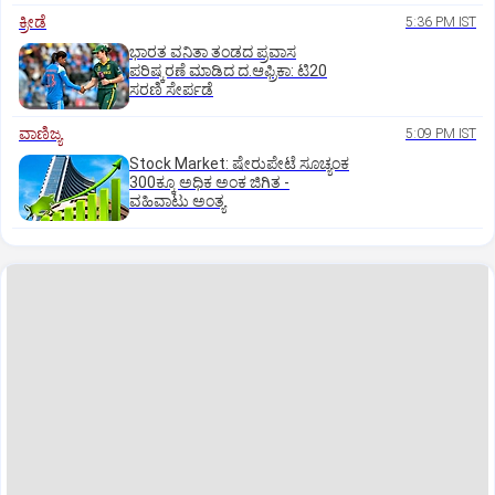
ಕ್ರೀಡೆ
5:36 PM IST
ಭಾರತ ವನಿತಾ ತಂಡದ ಪ್ರವಾಸ
ಪರಿಷ್ಕರಣೆ ಮಾಡಿದ ದ.ಆಫ್ರಿಕಾ: ಟಿ20
ಸರಣಿ ಸೇರ್ಪಡೆ
ವಾಣಿಜ್ಯ
5:09 PM IST
Stock Market: ಷೇರುಪೇಟೆ ಸೂಚ್ಯಂಕ
300ಕ್ಕೂ ಅಧಿಕ ಅಂಕ ಜಿಗಿತ -
ವಹಿವಾಟು ಅಂತ್ಯ