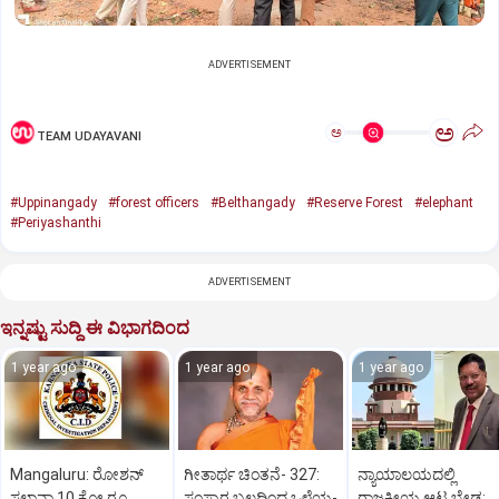
ADVERTISEMENT
ಅ
ಅ
TEAM UDAYAVANI
#Uppinangady
#forest officers
#Belthangady
#Reserve Forest
#elephant
#Periyashanthi
ADVERTISEMENT
ಇನ್ನಷ್ಟು ಸುದ್ದಿ ಈ ವಿಭಾಗದಿಂದ
1 year ago
1 year ago
1 year ago
Mangaluru: ರೋಶನ್‌
ಗೀತಾರ್ಥ ಚಿಂತನೆ- 327:
ನ್ಯಾಯಾಲಯದಲ್ಲಿ
ಸಲ್ಡಾನ್ಹಾ 10 ಕೋ.ರೂ.
ಸಂಸ್ಕಾರ ಬಲದಿಂದ ಒಳ್ಳೆಯ-
ರಾಜಕೀಯ ಆಟ ಬೇಡ: