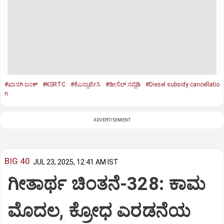
#ಖಾಸಗಿ ಬಂಕ್‌
#KSRTC
#ಕೆಎಸ್ಸಾರ್ಟಿಸಿ
#ಡೀಸೆಲ್‌ ಸಬ್ಸಿಡಿ
#Diesel subsidy cancellatio
n
ADVERTISEMENT
BIG 40
JUL 23, 2025, 12:41 AM IST
ಗೀತಾರ್ಥ ಚಿಂತನೆ-328: ಕಾಮ
ಮೊದಲ, ಕ್ರೋಧ ಎರಡನೆಯ