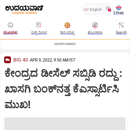
UV
English
E-Paper
ಮುಖಪುಟ
ಸುದ್ದಿ ವಿಭಾಗ
ದಿನ ಭವಿಷ್ಯ
ಹೊಂಗಿರಣ
Search
ADVERTISEMENT
BIG 40
APR 9, 2022, 9:50 AM IST
ಕೇಂದ್ರದ ಡೀಸೆಲ್‌ ಸಬ್ಸಿಡಿ ರದ್ದು :
ಖಾಸಗಿ ಬಂಕ್‌ನತ್ತ ಕೆಎಸ್ಸಾರ್ಟಿಸಿ
ಮುಖ!