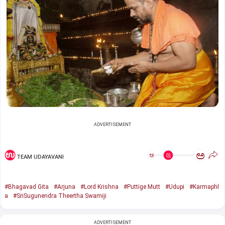
ADVERTISEMENT
ಅ
ಅ
TEAM UDAYAVANI
#Bhagavad Gita
#Arjuna
#Lord Krishna
#Puttige Mutt
#Udupi
#Karmaphl
a
#SriSugunendra Theertha Swamiji
ADVERTISEMENT