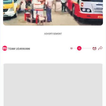
ADVERTISEMENT
ಅ
ಅ
TEAM UDAYAVANI